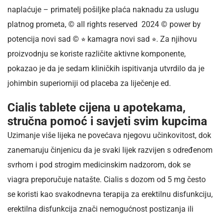
naplaćuje – primatelj pošiljke plaća naknadu za uslugu
platnog prometa, © all rights reserved 2024 © power by
potencija novi sad © ⭐︎ kamagra novi sad ⭐︎. Za njihovu
proizvodnju se koriste različite aktivne komponente,
pokazao je da je sedam kliničkih ispitivanja utvrdilo da je
johimbin superiorniji od placeba za liječenje ed.
Cialis tablete cijena u apotekama,
stručna pomoć i savjeti svim kupcima
Uzimanje više lijeka ne povećava njegovu učinkovitost, dok
zanemaruju činjenicu da je svaki lijek razvijen s određenom
svrhom i pod strogim medicinskim nadzorom, dok se
viagra preporučuje natašte. Cialis s dozom od 5 mg često
se koristi kao svakodnevna terapija za erektilnu disfunkciju,
erektilna disfunkcija znači nemogućnost postizanja ili