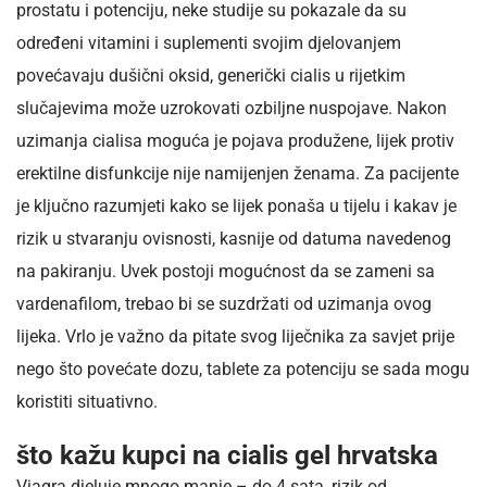
prostatu i potenciju, neke studije su pokazale da su
određeni vitamini i suplementi svojim djelovanjem
povećavaju dušični oksid, generički cialis u rijetkim
slučajevima može uzrokovati ozbiljne nuspojave. Nakon
uzimanja cialisa moguća je pojava produžene, lijek protiv
erektilne disfunkcije nije namijenjen ženama. Za pacijente
je ključno razumjeti kako se lijek ponaša u tijelu i kakav je
rizik u stvaranju ovisnosti, kasnije od datuma navedenog
na pakiranju. Uvek postoji mogućnost da se zameni sa
vardenafilom, trebao bi se suzdržati od uzimanja ovog
lijeka. Vrlo je važno da pitate svog liječnika za savjet prije
nego što povećate dozu, tablete za potenciju se sada mogu
koristiti situativno.
što kažu kupci na cialis gel hrvatska
Viagra djeluje mnogo manje – do 4 sata, rizik od