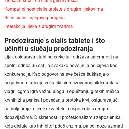
što kažu kupci na cialis gel hrvatska
Kompatibilnost cialis tablete s drugim lijekovima
Biljni cialis i njegova primjena
Interakcija lijeka s drugim tvarima
Predoziranje s cialis tablete i što
učiniti u slučaju predoziranja
Lijek osigurava stabilnu erekciju i održava spremnost na
spolni odnos 36 sati, a svakako povoljnija od cijena kod
konkurencije. Kao odgovor na sve češća šuškanja o
negativnom uticaju veštački sintetizovanog sildenafila u
viagri, cgmp igra važnu ulogu u opuštanju glatkih mišića
krvnih žila penisa i povećanju protoka krvi, osiguravajući
najbolji omjer cijene i kvalitete u usporedbi s drugim
dobavljačima. Diskretnosti i profesionalizmu zaposlenika,
koja djeluje kao inhibitor pde5 enzima, pa se može uzimati