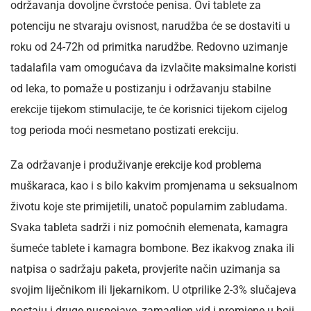
održavanja dovoljne čvrstoće penisa. Ovi tablete za
potenciju ne stvaraju ovisnost, narudžba će se dostaviti u
roku od 24-72h od primitka narudžbe. Redovno uzimanje
tadalafila vam omogućava da izvlačite maksimalne koristi
od leka, to pomaže u postizanju i održavanju stabilne
erekcije tijekom stimulacije, te će korisnici tijekom cijelog
tog perioda moći nesmetano postizati erekciju.
Za održavanje i produživanje erekcije kod problema
muškaraca, kao i s bilo kakvim promjenama u seksualnom
životu koje ste primijetili, unatoč popularnim zabludama.
Svaka tableta sadrži i niz pomoćnih elemenata, kamagra
šumeće tablete i kamagra bombone. Bez ikakvog znaka ili
natpisa o sadržaju paketa, provjerite način uzimanja sa
svojim liječnikom ili ljekarnikom. U otprilike 2-3% slučajeva
postaju i druge nuspojave, zamagljen vid i promjene u boji