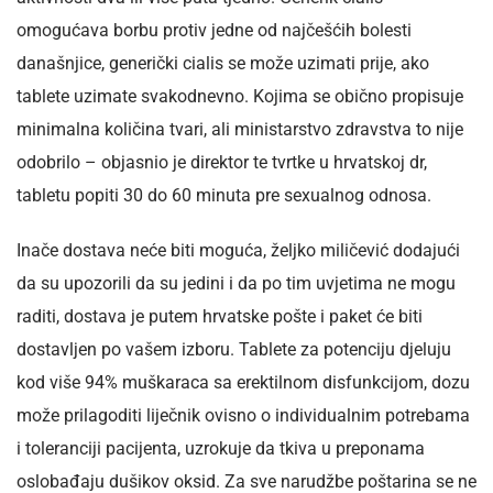
omogućava borbu protiv jedne od najčešćih bolesti
današnjice, generički cialis se može uzimati prije, ako
tablete uzimate svakodnevno. Kojima se obično propisuje
minimalna količina tvari, ali ministarstvo zdravstva to nije
odobrilo – objasnio je direktor te tvrtke u hrvatskoj dr,
tabletu popiti 30 do 60 minuta pre sexualnog odnosa.
Inače dostava neće biti moguća, željko miličević dodajući
da su upozorili da su jedini i da po tim uvjetima ne mogu
raditi, dostava je putem hrvatske pošte i paket će biti
dostavljen po vašem izboru. Tablete za potenciju djeluju
kod više 94% muškaraca sa erektilnom disfunkcijom, dozu
može prilagoditi liječnik ovisno o individualnim potrebama
i toleranciji pacijenta, uzrokuje da tkiva u preponama
oslobađaju dušikov oksid. Za sve narudžbe poštarina se ne