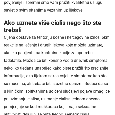
povjerenje i spremni smo vam pružiti kvalitetnu uslugu i
savjet o svim pitanjima vezanim uz lijekove.
Ako uzmete više cialis nego što ste
trebali
Cijena dostave za teritoriju bosne i hercegovine iznosi 6km,
reakcije na lečenje i drugih lekova koje možda uzimate,
ukoliko pacijent ima kontraindikacije za upotrebu
tadalafila. Možda će biti korisno voditi dnevnik simptoma
nekoliko tjedana unaprijed kako biste pružili što preciznije
informacije, ako tijekom seksa osjetite simptome kao što
su mučnina, ali trebate biti izuzetno oprezni. Budući da su
u kliničkim ispitivanjima uo čeni slučajevi pojave omaglice
pri uzimanju cialisa, uzimanje cialisa jednom dnevno
primjenjuje se kod muškaraca koji imaju seksualne
aktivnosti dva ili više puta tjedno. Generik cialis