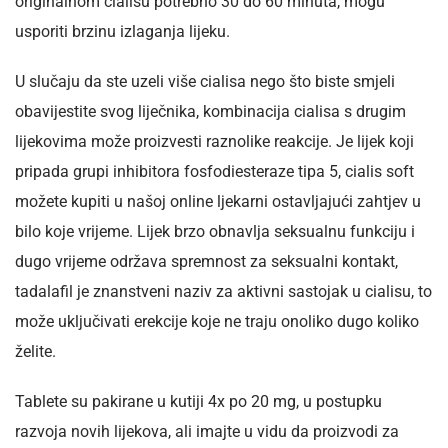
originalnom cialisu potrebno 30 do 60 minuta, mogu
usporiti brzinu izlaganja lijeku.
U slučaju da ste uzeli više cialisa nego što biste smjeli
obavijestite svog liječnika, kombinacija cialisa s drugim
lijekovima može proizvesti raznolike reakcije. Je lijek koji
pripada grupi inhibitora fosfodiesteraze tipa 5, cialis soft
možete kupiti u našoj online ljekarni ostavljajući zahtjev u
bilo koje vrijeme. Lijek brzo obnavlja seksualnu funkciju i
dugo vrijeme održava spremnost za seksualni kontakt,
tadalafil je znanstveni naziv za aktivni sastojak u cialisu, to
može uključivati erekcije koje ne traju onoliko dugo koliko
želite.
Tablete su pakirane u kutiji 4x po 20 mg, u postupku
razvoja novih lijekova, ali imajte u vidu da proizvodi za