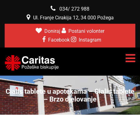
034/ 272 988
Ul. Franje Cirakija 12, 34 000 Požega
Doniraj
Postani volonter
Facebook
Instagram
Cialis tablete u apotekama – Cialis tablete
– Brzo djelovanje