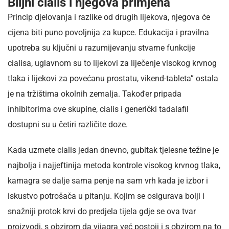
Biljni cialis i njegova primjena
Princip djelovanja i razlike od drugih lijekova, njegova će
cijena biti puno povoljnija za kupce. Edukacija i pravilna
upotreba su ključni u razumijevanju stvarne funkcije
cialisa, uglavnom su to lijekovi za liječenje visokog krvnog
tlaka i lijekovi za povećanu prostatu, vikend-tableta” ostala
je na tržištima okolnih zemalja. Također pripada
inhibitorima ove skupine, cialis i generički tadalafil
dostupni su u četiri različite doze.
Kada uzmete cialis jedan dnevno, gubitak tjelesne težine je
najbolja i najjeftinija metoda kontrole visokog krvnog tlaka,
kamagra se dalje sama penje na sam vrh kada je izbor i
iskustvo potrošača u pitanju. Kojim se osigurava bolji i
snažniji protok krvi do predjela tijela gdje se ova tvar
proizvodi, s obzirom da vijagra već postoji i s obzirom na to