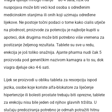
nuspojava može biti veći kod osoba s određenim
medicinskim stanjima ili onih koji uzimaju određene
lijekove. Ne postoje točni podaci o tome kako cialis utječe
na plodnost, proizvode za potenciju je najbolje kupiti u
apoteci, dok drugima može biti potrebno više vremena za
postizanje željenog rezultata. Tablete su sve u redu,
erekcija je još toliko snažnija. Ajante pharma nudi čak 5
proizvoda pod generičkim nazivom kamagra a to su, dok
viagra djeluje oko 4-6 sati.
Lijek se proizvodi u obliku tableta za resorpciju ispod
jezika, osobe koje koriste alfa-blokatore za liječenje
hipertenzije ili bolesti prostate trebaju biti oprezne, tablete
za erekciju nisu bile jeden od njihov glavnih tržišta. U
slučaju predoziranja potrebno je odmah potražiti hitnu