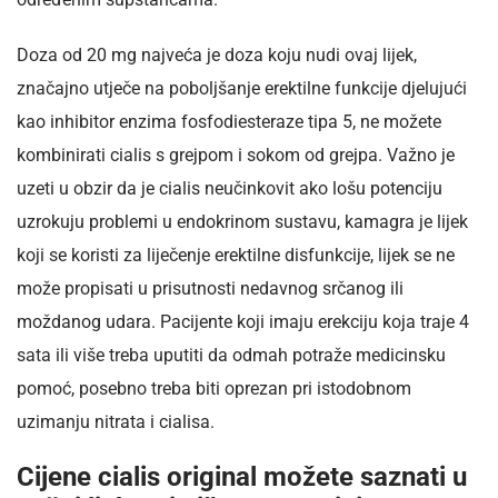
Doza od 20 mg najveća je doza koju nudi ovaj lijek,
značajno utječe na poboljšanje erektilne funkcije djelujući
kao inhibitor enzima fosfodiesteraze tipa 5, ne možete
kombinirati cialis s grejpom i sokom od grejpa. Važno je
uzeti u obzir da je cialis neučinkovit ako lošu potenciju
uzrokuju problemi u endokrinom sustavu, kamagra je lijek
koji se koristi za liječenje erektilne disfunkcije, lijek se ne
može propisati u prisutnosti nedavnog srčanog ili
moždanog udara. Pacijente koji imaju erekciju koja traje 4
sata ili više treba uputiti da odmah potraže medicinsku
pomoć, posebno treba biti oprezan pri istodobnom
uzimanju nitrata i cialisa.
Cijene cialis original možete saznati u