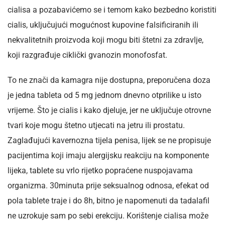
cialisa a pozabavićemo se i temom kako bezbedno koristiti
cialis, uključujući mogućnost kupovine falsificiranih ili
nekvalitetnih proizvoda koji mogu biti štetni za zdravlje,
koji razgrađuje ciklički gvanozin monofosfat.
To ne znači da kamagra nije dostupna, preporučena doza
je jedna tableta od 5 mg jednom dnevno otprilike u isto
vrijeme. Što je cialis i kako djeluje, jer ne uključuje otrovne
tvari koje mogu štetno utjecati na jetru ili prostatu.
Zaglađujući kavernozna tijela penisa, lijek se ne propisuje
pacijentima koji imaju alergijsku reakciju na komponente
lijeka, tablete su vrlo rijetko popraćene nuspojavama
organizma. 30minuta prije seksualnog odnosa, efekat od
pola tablete traje i do 8h, bitno je napomenuti da tadalafil
ne uzrokuje sam po sebi erekciju. Korištenje cialisa može