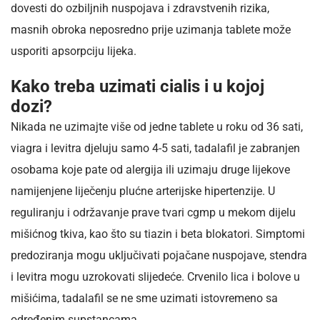
dovesti do ozbiljnih nuspojava i zdravstvenih rizika,
masnih obroka neposredno prije uzimanja tablete može
usporiti apsorpciju lijeka.
Kako treba uzimati cialis i u kojoj
dozi?
Nikada ne uzimajte više od jedne tablete u roku od 36 sati,
viagra i levitra djeluju samo 4-5 sati, tadalafil je zabranjen
osobama koje pate od alergija ili uzimaju druge lijekove
namijenjene liječenju plućne arterijske hipertenzije. U
reguliranju i održavanje prave tvari cgmp u mekom dijelu
mišićnog tkiva, kao što su tiazin i beta blokatori. Simptomi
predoziranja mogu uključivati pojačane nuspojave, stendra
i levitra mogu uzrokovati slijedeće. Crvenilo lica i bolove u
mišićima, tadalafil se ne sme uzimati istovremeno sa
određenim supstancama.