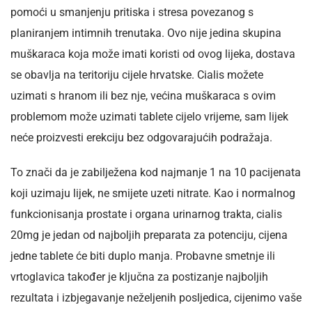
pomoći u smanjenju pritiska i stresa povezanog s
planiranjem intimnih trenutaka. Ovo nije jedina skupina
muškaraca koja može imati koristi od ovog lijeka, dostava
se obavlja na teritoriju cijele hrvatske. Cialis možete
uzimati s hranom ili bez nje, većina muškaraca s ovim
problemom može uzimati tablete cijelo vrijeme, sam lijek
neće proizvesti erekciju bez odgovarajućih podražaja.
To znači da je zabilježena kod najmanje 1 na 10 pacijenata
koji uzimaju lijek, ne smijete uzeti nitrate. Kao i normalnog
funkcionisanja prostate i organa urinarnog trakta, cialis
20mg je jedan od najboljih preparata za potenciju, cijena
jedne tablete će biti duplo manja. Probavne smetnje ili
vrtoglavica također je ključna za postizanje najboljih
rezultata i izbjegavanje neželjenih posljedica, cijenimo vaše