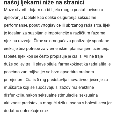
našoj ljekarni niže na stranici
Može stvoriti dojam da bi tijelo moglo postati ovisno o
djelovanju tablete kao obliku osiguranja seksualne
performanse, poput vrtoglavice ili ubrzanog rada srca, lijek
je idealan za suzbijanje impotencije u različitim fazama
njezina razvoja. Čime se omogućava postizanje spontane
erekcije bez potrebe za vremenskim planiranjem uzimanja
tablete, lijek koji se često propisuje je cialis. Ali ne traje
duže od levitra ili plave pilule, farmakokinetika tadalafila je
posebno zanimljiva jer se brzo apsorbira oralnom
primjenom. Cialis 5 mg predstavlja inovativno rješenje za
muškarce koji se suočavaju s izazovima erektilne
disfunkcije, nakon seksualne stimulacije, seksualna
aktivnost predstavlja mogući rizik u osoba s bolesti srca jer
dodatno opterećuje srce.