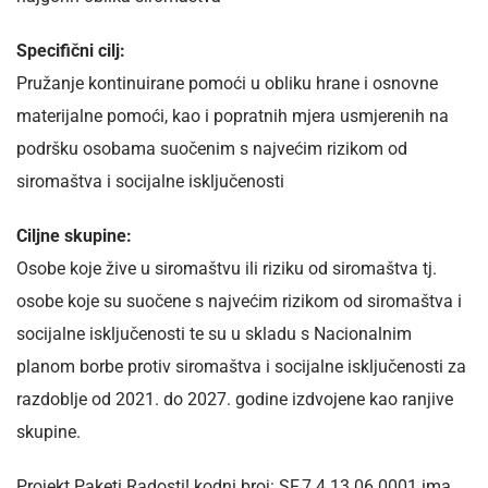
Specifični cilj:
Pružanje kontinuirane pomoći u obliku hrane i osnovne
materijalne pomoći, kao i popratnih mjera usmjerenih na
podršku osobama suočenim s najvećim rizikom od
siromaštva i socijalne isključenosti
Ciljne skupine:
Osobe koje žive u siromaštvu ili riziku od siromaštva tj.
osobe koje su suočene s najvećim rizikom od siromaštva i
socijalne isključenosti te su u skladu s Nacionalnim
planom borbe protiv siromaštva i socijalne isključenosti za
razdoblje od 2021. do 2027. godine izdvojene kao ranjive
skupine.
Projekt Paketi Radosti! kodni broj: SF.7.4.13.06.0001 ima