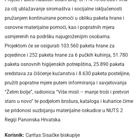
za cilj ublažavanje siromaštva i socijalne isključenosti
pružanjem kontinuirane pomoći u obliku paketa hrane i
osnovne materijalne pomoći, kao i popratnih mjera
usmjerenih na podršku najugroženijim osobama.
Projektom će se osigurati 103.560 paketa hrane za
pojedince i 252 paketa hrane za 6 pučkih kuhinja, 51.780
paketa osnovnih higijenskih potrepština, 25.890 paketa
sredstava za čišćenje kućanstva i 8.630 paketa posteljine,
pružiti popratne mjere putem informiranja i savjetovanja
“Želim bolje”, radionica “Više misli – manje troši i pretvori
staro u novo” te podjelom brošura, kataloga i kuharice čime
se pridonosi suzbijanju materijalne oskudice u NUTS 2
Regiji Panonska Hrvatska.
Korisnik:
Caritas Sisačke biskupije