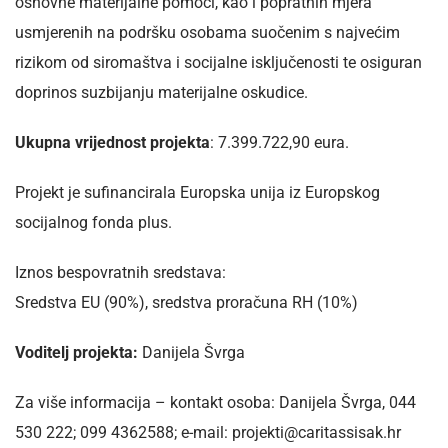
osnovne materijalne pomoći, kao i popratnih mjera
usmjerenih na podršku osobama suočenim s najvećim
rizikom od siromaštva i socijalne isključenosti te osiguran
doprinos suzbijanju materijalne oskudice.
Ukupna vrijednost projekta
: 7.399.722,90 eura.
Projekt je sufinancirala Europska unija iz Europskog
socijalnog fonda plus.
Iznos bespovratnih sredstava:
Sredstva EU (90%), sredstva proračuna RH (10%)
Voditelj projekta:
Danijela Švrga
Za više informacija – kontakt osoba: Danijela Švrga, 044
530 222; 099 4362588; e-mail: projekti@caritassisak.hr