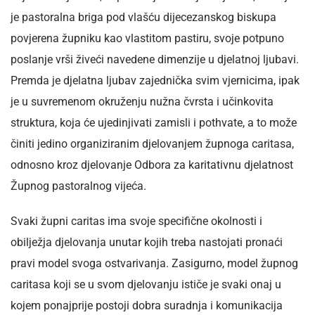
je pastoralna briga pod vlašću dijecezanskog biskupa
povjerena župniku kao vlastitom pastiru, svoje potpuno
poslanje vrši živeći navedene dimenzije u djelatnoj ljubavi.
Premda je djelatna ljubav zajednička svim vjernicima, ipak
je u suvremenom okruženju nužna čvrsta i učinkovita
struktura, koja će ujedinjivati zamisli i pothvate, a to može
činiti jedino organiziranim djelovanjem župnoga caritasa,
odnosno kroz djelovanje Odbora za karitativnu djelatnost
Župnog pastoralnog vijeća.
Svaki župni caritas ima svoje specifične okolnosti i
obilježja djelovanja unutar kojih treba nastojati pronaći
pravi model svoga ostvarivanja. Zasigurno, model župnog
caritasa koji se u svom djelovanju ističe je svaki onaj u
kojem ponajprije postoji dobra suradnja i komunikacija