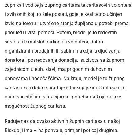
župnika i voditelja župnog caritasa te caritasovih volontera
i svih onih koji to žele postati, gdje je kvalitetno učinjen
izvid na terenu i utvrđeno stanja župljana u potrebi prema
prioritetu i vrsti pomoći. Potom, model je to redovitih
susreta i tematskih radionica volontera, dobro
organiziranih prodajnih ili sabirnih akcija, uključivanja
donatora i posredovanja donacija, suživota sa župnom
zajednicom u euh. slavljima, prigodnim duhovnim
obnovama i hodočašćima. Na kraju, model je to župnog
caritasa koji dobro surađuje s Biskupijskim Caritasom, u
onim specifičnim situacijama i potrebama koji prelaze
mogućnost župnog caritasa.
Raduje nas da ovako aktivnih župnih caritasa u našoj
Biskupiji ima – na pohvalu, primjer i poticaj drugima.