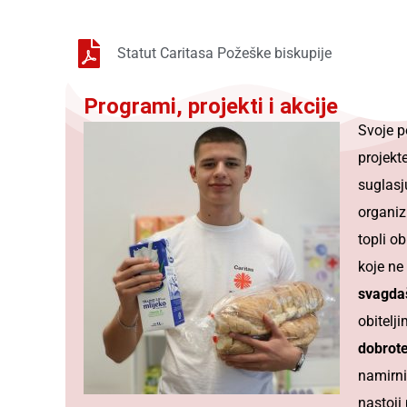
Statut Caritasa Požeške biskupije
Programi, projekti i akcije
Svoje p
projekte
suglasj
organiz
topli o
koje ne
svagdaš
obitelj
dobrot
namirni
nastoji