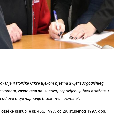
lovanja Katoličke Crkve tijekom njezina dvijetisućgodišnjeg
otvornost, zasnovana na Isusovoj zapovijedi ljubavi a sažeta u
mu od ove moje najmanje braće, meni učiniste”.
 Požeške biskupije br. 455/1997. od 29. studenog 1997. god.