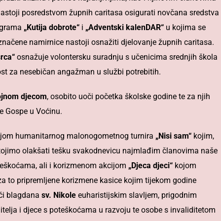
astoji posredstvom župnih caritasa osigurati novčana sredstva
rograma
„Kutija dobrote“
i
„Adventski kalenDAR“
u kojima se
značene namirnice nastoji osnažiti djelovanje župnih caritasa.
srca“
osnažuje volontersku suradnju s učenicima srednjih škola
ost za nesebičan angažman u službi potrebitih.
brojnom djecom
, osobito uoči početka školske godine te za njih
ike Gospe u Voćinu.
acijom humanitarnog malonogometnog turnira
„Nisi sam“
kojim,
stojimo olakšati tešku svakodnevicu najmlađim članovima naše
 teškoćama, ali i korizmenom akcijom
„Djeca djeci“
kojom
za to pripremljene korizmene kasice kojim tijekom godine
oči blagdana
sv. Nikole
euharistijskim slavljem, prigodnim
telja i djece s poteškoćama u razvoju te osobe s invaliditetom