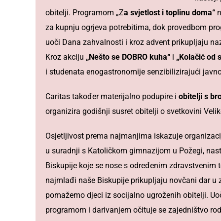
obitelji. Programom „Z
a svjetlost i toplinu doma“
n
za kupnju ogrjeva potrebitima, dok provedbom p
uoči Dana zahvalnosti i kroz advent prikupljaju na
Kroz akciju
„Nešto se DOBRO kuha“
i
„Kolačić od 
i studenata enogastronomije senzibilizirajući javn
Caritas također materijalno podupire i
obitelji s 
organizira godišnji susret obitelji o svetkovini Vel
Osjetljivost prema najmanjima iskazuje organiz
u suradnji s Katoličkom gimnazijom u Požegi, na
Biskupije koje se nose s određenim zdravstvenim
najmlađi naše Biskupije prikupljaju novčani dar u 
pomažemo djeci iz socijalno ugroženih obitelji. U
programom i darivanjem očituje se zajedništvo rodi