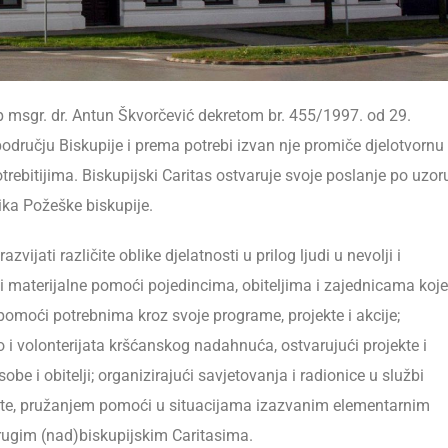
p msgr. dr. Antun Škvorčević dekretom br. 455/1997. od 29.
dručju Biskupije i prema potrebi izvan nje promiče djelotvornu
bitijima. Biskupijski Caritas ostvaruje svoje poslanje po uzor
ika Požeške biskupije.
ijati različite oblike djelatnosti u prilog ljudi u nevolji i
 i materijalne pomoći pojedincima, obiteljima i zajednicama koje
u pomoći potrebnima kroz svoje programe, projekte i akcije;
 i volonterijata kršćanskog nadahnuća, ostvarujući projekte i
be i obitelji; organizirajući savjetovanja i radionice u službi
dente, pružanjem pomoći u situacijama izazvanim elementarnim
ugim (nad)biskupijskim Caritasima.