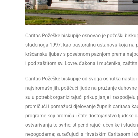
Caritas Požeške biskupije osnovao je požeški bisku
studenoga 1997. kao pastoralnu ustanovu koja na po
kršćansku ljubav s posebnom pažnjom prema najpotre
i pod zaštitom sv. Lovre, đakona i mučenika, zaštitn
Caritas Požeške biskupije od svoga osnutka nastoji razv
najsiromašnijih, potičući ljude na pružanje duhovne
su u potrebi; organizirajući prikupljanje i raspodjel
promičući i pomažući djelovanje župnih caritasa kao
programe koji promiču i štite dostojanstvo ljudske oso
ostvarivanja te svrhe; stipendirajući učenike i stu
nepogodama; surađujući s Hrvatskim Caritasom i dr