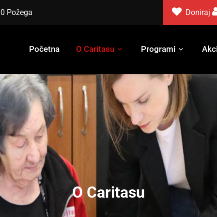
000 Požega
Doniraj
Početna
O Caritasu
Programi
Akci
O Caritasu