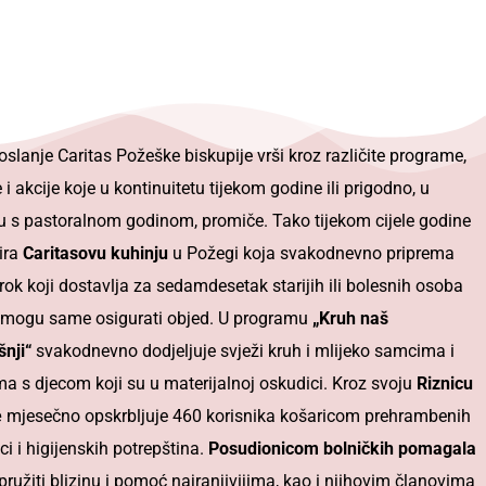
oslanje Caritas Požeške biskupije vrši kroz različite programe,
 i akcije koje u kontinuitetu tijekom godine ili prigodno, u
u s pastoralnom godinom, promiče. Tako tijekom cijele godine
ira
Caritasovu kuhinju
u Požegi koja svakodnevno priprema
brok koji dostavlja za sedamdesetak starijih ili bolesnih osoba
 mogu same osigurati objed. U programu
„Kruh naš
nji“
svakodnevno dodjeljuje svježi kruh i mlijeko samcima i
ima s djecom koji su u materijalnoj oskudici. Kroz svoju
Riznicu
e
mjesečno opskrbljuje 460 korisnika košaricom prehrambenih
ci i higijenskih potrepština.
Posudionicom bolničkih pomagala
 pružiti blizinu i pomoć najranjivijima, kao i njihovim članovima