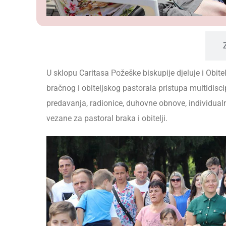
Obiteljski centar
U sklopu Caritasa Požeške biskupije djeluje i Obitel
bračnog i obiteljskog pastorala pristupa multidiscip
predavanja, radionice, duhovne obnove, individualn
vezane za pastoral braka i obitelji.