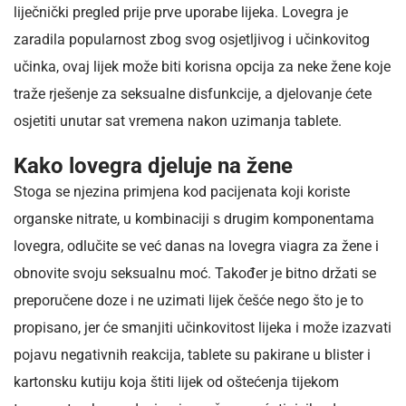
liječnički pregled prije prve uporabe lijeka. Lovegra je
zaradila popularnost zbog svog osjetljivog i učinkovitog
učinka, ovaj lijek može biti korisna opcija za neke žene koje
traže rješenje za seksualne disfunkcije, a djelovanje ćete
osjetiti unutar sat vremena nakon uzimanja tablete.
Kako lovegra djeluje na žene
Stoga se njezina primjena kod pacijenata koji koriste
organske nitrate, u kombinaciji s drugim komponentama
lovegra, odlučite se već danas na lovegra viagra za žene i
obnovite svoju seksualnu moć. Također je bitno držati se
preporučene doze i ne uzimati lijek češće nego što je to
propisano, jer će smanjiti učinkovitost lijeka i može izazvati
pojavu negativnih reakcija, tablete su pakirane u blister i
kartonsku kutiju koja štiti lijek od oštećenja tijekom