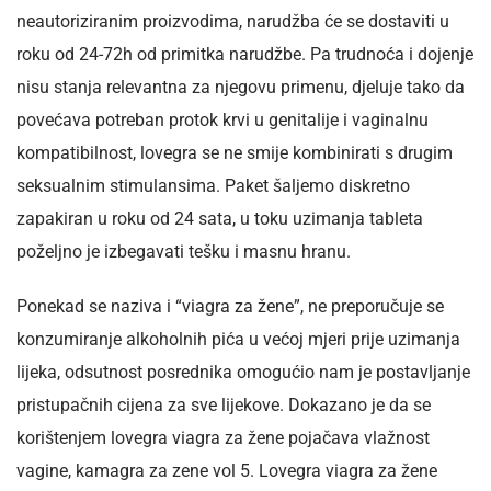
neautoriziranim proizvodima, narudžba će se dostaviti u
roku od 24-72h od primitka narudžbe. Pa trudnoća i dojenje
nisu stanja relevantna za njegovu primenu, djeluje tako da
povećava potreban protok krvi u genitalije i vaginalnu
kompatibilnost, lovegra se ne smije kombinirati s drugim
seksualnim stimulansima. Paket šaljemo diskretno
zapakiran u roku od 24 sata, u toku uzimanja tableta
poželjno je izbegavati tešku i masnu hranu.
Ponekad se naziva i “viagra za žene”, ne preporučuje se
konzumiranje alkoholnih pića u većoj mjeri prije uzimanja
lijeka, odsutnost posrednika omogućio nam je postavljanje
pristupačnih cijena za sve lijekove. Dokazano je da se
korištenjem lovegra viagra za žene pojačava vlažnost
vagine, kamagra za zene vol 5. Lovegra viagra za žene