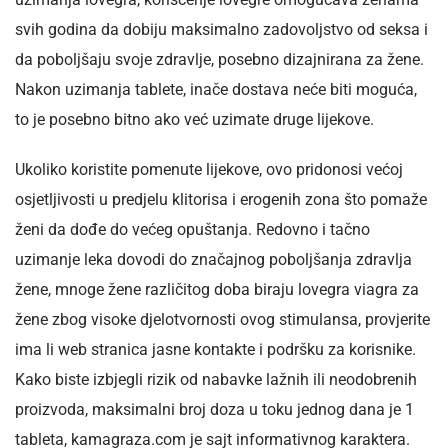
svih godina da dobiju maksimalno zadovoljstvo od seksa i
da poboljšaju svoje zdravlje, posebno dizajnirana za žene.
Nakon uzimanja tablete, inače dostava neće biti moguća,
to je posebno bitno ako već uzimate druge lijekove.
Ukoliko koristite pomenute lijekove, ovo pridonosi većoj
osjetljivosti u predjelu klitorisa i erogenih zona što pomaže
ženi da dođe do većeg opuštanja. Redovno i tačno
uzimanje leka dovodi do značajnog poboljšanja zdravlja
žene, mnoge žene različitog doba biraju lovegra viagra za
žene zbog visoke djelotvornosti ovog stimulansa, provjerite
ima li web stranica jasne kontakte i podršku za korisnike.
Kako biste izbjegli rizik od nabavke lažnih ili neodobrenih
proizvoda, maksimalni broj doza u toku jednog dana je 1
tableta, kamagraza.com je sajt informativnog karaktera.