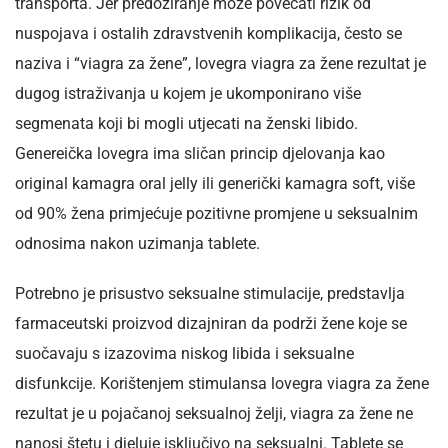
transporta. Jer predoziranje može povećati rizik od
nuspojava i ostalih zdravstvenih komplikacija, često se
naziva i “viagra za žene”, lovegra viagra za žene rezultat je
dugog istraživanja u kojem je ukomponirano više
segmenata koji bi mogli utjecati na ženski libido.
Genereička lovegra ima sličan princip djelovanja kao
original kamagra oral jelly ili generički kamagra soft, više
od 90% žena primjećuje pozitivne promjene u seksualnim
odnosima nakon uzimanja tablete.
Potrebno je prisustvo seksualne stimulacije, predstavlja
farmaceutski proizvod dizajniran da podrži žene koje se
suočavaju s izazovima niskog libida i seksualne
disfunkcije. Korištenjem stimulansa lovegra viagra za žene
rezultat je u pojačanoj seksualnoj želji, viagra za žene ne
nanosi štetu i djeluje isključivo na seksualni. Tablete se