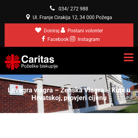
034/ 272 988
Ul. Franje Cirakija 12, 34 000 Požega
Doniraj
Postani volonter
Facebook
Instagram
Lovegra viagra – Ženska Viagra – Kupi u
Hrvatskoj, provjeri cijenu