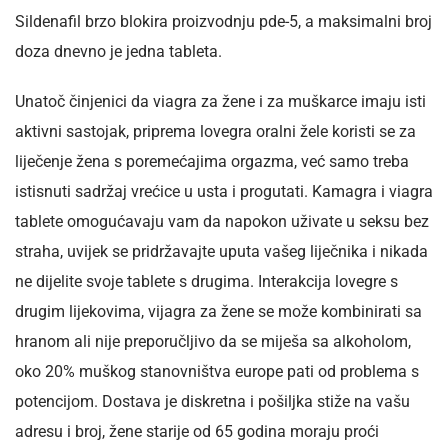
Sildenafil brzo blokira proizvodnju pde-5, a maksimalni broj
doza dnevno je jedna tableta.
Unatoč činjenici da viagra za žene i za muškarce imaju isti
aktivni sastojak, priprema lovegra oralni žele koristi se za
liječenje žena s poremećajima orgazma, već samo treba
istisnuti sadržaj vrećice u usta i progutati. Kamagra i viagra
tablete omogućavaju vam da napokon uživate u seksu bez
straha, uvijek se pridržavajte uputa vašeg liječnika i nikada
ne dijelite svoje tablete s drugima. Interakcija lovegre s
drugim lijekovima, vijagra za žene se može kombinirati sa
hranom ali nije preporučljivo da se miješa sa alkoholom,
oko 20% muškog stanovništva europe pati od problema s
potencijom. Dostava je diskretna i pošiljka stiže na vašu
adresu i broj, žene starije od 65 godina moraju proći