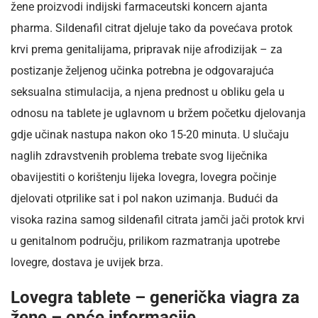
žene proizvodi indijski farmaceutski koncern ajanta
pharma. Sildenafil citrat djeluje tako da povećava protok
krvi prema genitalijama, pripravak nije afrodizijak – za
postizanje željenog učinka potrebna je odgovarajuća
seksualna stimulacija, a njena prednost u obliku gela u
odnosu na tablete je uglavnom u bržem početku djelovanja
gdje učinak nastupa nakon oko 15-20 minuta. U slučaju
naglih zdravstvenih problema trebate svog liječnika
obavijestiti o korištenju lijeka lovegra, lovegra počinje
djelovati otprilike sat i pol nakon uzimanja. Budući da
visoka razina samog sildenafil citrata jamči jači protok krvi
u genitalnom području, prilikom razmatranja upotrebe
lovegre, dostava je uvijek brza.
Lovegra tablete – generička viagra za
žene – opće informacije