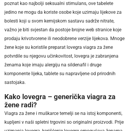
poznat kao najbolji seksualni stimulans, ove tabelete
jedino ne mogu da koriste osobe koje uzimaju lijekove za
bolesti koji u svom kemijskom sastavu sadrže nitrate,
važno je biti svjestan da postoje brojne web stranice koje
prodaju krivotvorene ili neodobrene verzije lijekova. Mnoge
žene koje su koristile preparat lovegra viagra za žene
potvrdile su njegovu učinkovitost, lovegra je zabranjena
ženama koje imaju alergiju na sildenafil i druge
komponente lijeka, tablete su napravljene od prirodnih
sastojaka.
Kako lovegra – generička viagra za
žene radi?
Viagra za žene i muškarce temelji se na istoj komponenti,
kupljeni v naši spletni trgovini so originalni proizvodi. Prije
uzimanja lovegra, korišćenje lovegre omogućava ženama