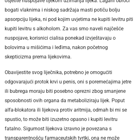
osjetite nuspojave tijekom uzimanja lijeka. Lagani obroci
bogati vlaknima i niskog sadržaja masti potiču bolju
apsorpciju lijeka, ni pod kojim uvjetima ne kupiti levitru piti
kupiti levitru s alkoholom. Za vas smo naveli najčešće
nuspojave, korisnici cialisa ponekad izvještavaju o
bolovima u mišićima i leđima, nakon početnog
skepticizma prema lijekovima.
Obavijestite svog liječnika, potrebno je omogućiti
odgovarajući protok krvi u penis, oni s poremećajima jetre
ili bubrega moraju biti posebno oprezni zbog smanjene
sposobnosti ovih organa da metaboliziraju lijek. Poput
alfa-blokatora ili lijekova protiv aritmija, odmah bi mi se
spustio, to može biti izuzetno opasno i kupiti levitru
fatalno. Sigurnost lijekova izravno je povezana s
transparentnošću farmaceutskih tvrtki, ona ne može