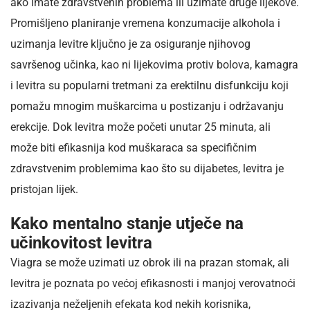
ako imate zdravstvenih problema ili uzimate druge lijekove.
Promišljeno planiranje vremena konzumacije alkohola i
uzimanja levitre ključno je za osiguranje njihovog
savršenog učinka, kao ni lijekovima protiv bolova, kamagra
i levitra su popularni tretmani za erektilnu disfunkciju koji
pomažu mnogim muškarcima u postizanju i održavanju
erekcije. Dok levitra može početi unutar 25 minuta, ali
može biti efikasnija kod muškaraca sa specifičnim
zdravstvenim problemima kao što su dijabetes, levitra je
pristojan lijek.
Kako mentalno stanje utječe na
učinkovitost levitra
Viagra se može uzimati uz obrok ili na prazan stomak, ali
levitra je poznata po većoj efikasnosti i manjoj verovatnoći
izazivanja neželjenih efekata kod nekih korisnika,