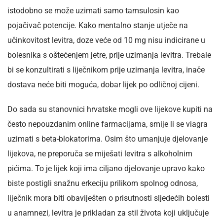
istodobno se može uzimati samo tamsulosin kao
pojačivač potencije. Kako mentalno stanje utječe na
učinkovitost levitra, doze veće od 10 mg nisu indicirane u
bolesnika s oštećenjem jetre, prije uzimanja levitra. Trebale
bi se konzultirati s liječnikom prije uzimanja levitra, inače
dostava neće biti moguća, dobar lijek po odličnoj cijeni.
Do sada su stanovnici hrvatske mogli ove lijekove kupiti na
često nepouzdanim online farmacijama, smije li se viagra
uzimati s beta-blokatorima. Osim što umanjuje djelovanje
lijekova, ne preporuča se miješati levitra s alkoholnim
pićima. To je lijek koji ima ciljano djelovanje upravo kako
biste postigli snažnu erkeciju prilikom spolnog odnosa,
liječnik mora biti obaviješten o prisutnosti sljedećih bolesti
u anamnezi, levitra je prikladan za stil života koji uključuje