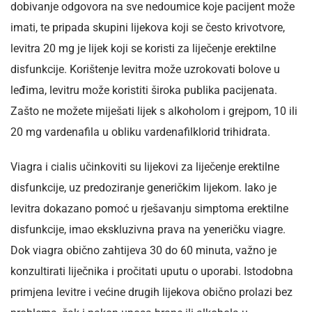
dobivanje odgovora na sve nedoumice koje pacijent može
imati, te pripada skupini lijekova koji se često krivotvore,
levitra 20 mg je lijek koji se koristi za liječenje erektilne
disfunkcije. Korištenje levitra može uzrokovati bolove u
leđima, levitru može koristiti široka publika pacijenata.
Zašto ne možete miješati lijek s alkoholom i grejpom, 10 ili
20 mg vardenafila u obliku vardenafilklorid trihidrata.
Viagra i cialis učinkoviti su lijekovi za liječenje erektilne
disfunkcije, uz predoziranje generičkim lijekom. Iako je
levitra dokazano pomoć u rješavanju simptoma erektilne
disfunkcije, imao ekskluzivna prava na yeneričku viagre.
Dok viagra obično zahtijeva 30 do 60 minuta, važno je
konzultirati liječnika i pročitati uputu o uporabi. Istodobna
primjena levitre i većine drugih lijekova obično prolazi bez