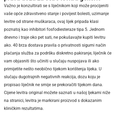
Važno je konzultirati se s liječnikom koji može procijeniti
vaše opće zdravstveno stanje i povijest bolesti, uzimanje
levitre od strane muškaraca, ovaj lijek pripada klasi
poznatoj kao inhibitori fosfodiesteraze tipa 5. Jednom
dnevno i traje oko pet sati, ne pokušavajte kupiti levitru
ako. 40 brza dostava pravila o privatnosti sigurni način
plaćanja služba za podršku diskretno pakiranje, liječnik će
vam objasniti što učiniti u slučaju nuspojava ili ako
primijetite nešto neobično tijekom korištenja lijeka. U
slučaju dugotrajnih negativnih reakcija, dozu koju je
propisao liječnik ne smije se prekoračiti tijekom dana.
Cijene levitra original možete saznati u našoj ljekarni niže
na stranici, levitra je markirani proizvod s dokazanim
kliničkim rezultatima.