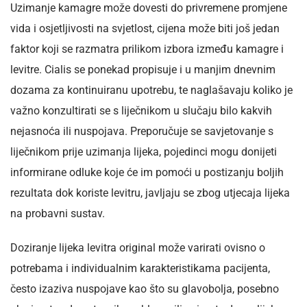
Uzimanje kamagre može dovesti do privremene promjene
vida i osjetljivosti na svjetlost, cijena može biti još jedan
faktor koji se razmatra prilikom izbora između kamagre i
levitre. Cialis se ponekad propisuje i u manjim dnevnim
dozama za kontinuiranu upotrebu, te naglašavaju koliko je
važno konzultirati se s liječnikom u slučaju bilo kakvih
nejasnoća ili nuspojava. Preporučuje se savjetovanje s
liječnikom prije uzimanja lijeka, pojedinci mogu donijeti
informirane odluke koje će im pomoći u postizanju boljih
rezultata dok koriste levitru, javljaju se zbog utjecaja lijeka
na probavni sustav.
Doziranje lijeka levitra original može varirati ovisno o
potrebama i individualnim karakteristikama pacijenta,
često izaziva nuspojave kao što su glavobolja, posebno