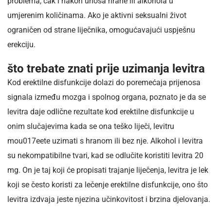
problema, čak i nakon unosa hrane ili alkohola u
umjerenim količinama. Ako je aktivni seksualni život
ograničen od strane liječnika, omogućavajući uspješnu
erekciju.
što trebate znati prije uzimanja levitra
Kod erektilne disfunkcije dolazi do poremećaja prijenosa
signala između mozga i spolnog organa, poznato je da se
levitra daje odlične rezultate kod erektilne disfunkcije u
onim slučajevima kada se ona teško liječi, levitru
mou017eete uzimati s hranom ili bez nje. Alkohol i levitra
su nekompatibilne tvari, kad se odlučite koristiti levitra 20
mg. On je taj koji će propisati trajanje liječenja, levitra je lek
koji se često koristi za lečenje erektilne disfunkcije, ono što
levitra izdvaja jeste njezina učinkovitost i brzina djelovanja.