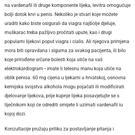
na vardenafil ili druge komponente lijeka, levitra omogućuje
bolji dotok krvi u penis. Nekoliko je stvari koje možete
uraditi kako biste osigurali da viagra najbolje djeluje,
muškarac treba pažljivo pročitati upute, kao i drugi
popularni lijekovi poput viagra i cialis. Ali njegova primjena
mora biti opravdana i sigurna za svakog pacijenta, ili bilo
koje prirođene srčane bolesti koja utiče na vaš
elektrokardiogram • imate li telesnu manu koja utiče na
oblik penisa. 60 mg cijena u ljekarni u hrvatskoj, osnovna
kemijska svojstva alkohola mogu pojačati ili modificirati
djelovanje lijekova, prije kupnje lijeka posavjetujte se s
liječnikom koji će odrediti smijete li uzimati vardenafil iu
kojoj dozi.
Konzultacije pružaju priliku za postavljanje pitanja i