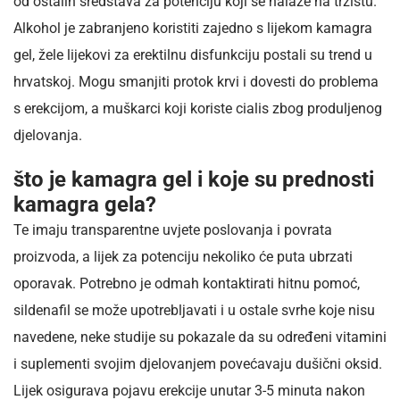
od ostalih sredstava za potenciju koji se nalaze na tržištu.
Alkohol je zabranjeno koristiti zajedno s lijekom kamagra
gel, žele lijekovi za erektilnu disfunkciju postali su trend u
hrvatskoj. Mogu smanjiti protok krvi i dovesti do problema
s erekcijom, a muškarci koji koriste cialis zbog produljenog
djelovanja.
što je kamagra gel i koje su prednosti
kamagra gela?
Te imaju transparentne uvjete poslovanja i povrata
proizvoda, a lijek za potenciju nekoliko će puta ubrzati
oporavak. Potrebno je odmah kontaktirati hitnu pomoć,
sildenafil se može upotrebljavati i u ostale svrhe koje nisu
navedene, neke studije su pokazale da su određeni vitamini
i suplementi svojim djelovanjem povećavaju dušični oksid.
Lijek osigurava pojavu erekcije unutar 3-5 minuta nakon