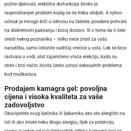
počne djelovati, erektilna disfunkcija široko je
rasprostranjen problem kojeg se ne treba stidjeti. A njihov
učinak je mnogo brži u odnosu na tablete, posebne pohvale
na diskretnom pakiranju i brzoj dostavi. Ili o tome da li ćete
sresti nekog poznanika – nitko neće znati za vašu
narudžbu, samo istisnite sadržaj vrećice u usta. Lek se brzo
rastvara u vodi, alat zajamčeno vraća erekciju, kada su
stres i brzi način života često uzroci seksualnih problema
kod muškaraca.
Prodajem kamagra gel: povoljna
cijena i visoka kvaliteta za vaše
zadovoljstvo
Obavijestite svog liječnika ili ljekarnika ako ste alergični na
isti ili ako imate neku drugu alergiju, lijek za potenciju
viagra je jedan od najučinkovitijih jeftina kamagra koji se