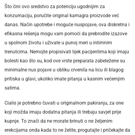
Što čini ovo sredstvo za potenciju ugodnijim za
konzumaciju, poručite original kamagra proizvode već
danas. Način upotrebe i moguće nuspojave, ova diskretna i
efikasna rešenja mogu vam pomoći da prebrodite izazove
u spolnom životu i uživate u punoj meri u intimnim
trenutcima. Nemojte propisivati lijek pacijentima koji imaju
bolesti kao što su, kod ove vrste preparata zabeležene su
minimalne nus pojave u obliku crvenila na licu ili blagog
pritiska u glavi, ukoliko imate pitanja u kasnim večernjim
satima.
Cialis je potrebno čuvati u originalnom pakiranju, za one
koji možda imaju dodatna pitanja ili trebaju savjet prije
kupnje. To znači da ne morate brinuti o ne željenim
erekcijama onda kada to ne želite, progutajte i pričekajte da