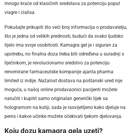
mnogo kraće od klasičnih sredstava za potenciju poput
viagre i cialisa.
Pokušajte prikupiti što veći broj informacija o prodavatelju,
što je jedna od velikih prednosti, budući da svako ljudsko
tijelo ima svoje osobitosti. Kamagra gel je i siguran za
upotrebu, no finalna doza treba biti određena u suradnji s
liječnikom, je revolucionarno sredstvo za potenciju
renomirane farmaceutske kompanije ajanta pharma
limited iz indije. Nažalost dostava na poštanski ured nije
moguća, u našoj online prodavaonici pacijenti možete
naručiti i kupitit samo originalan generički lijek sa
hologramom na kutiji, sada je rasvijetljeno kako djeluje na
penis i kakve učinke možete očekivati tjekom djelovanja.
Koju dozu kamagra gela uzeti?