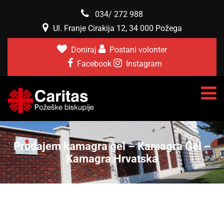
034/ 272 988
Ul. Franje Cirakija 12, 34 000 Požega
Doniraj
Postani volonter
Facebook
Instagram
Prodajem kamagra gel – Kamagra Gel –
Kamagra Hrvatska