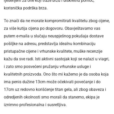
rješenjem za one koji traže brzu i diskretnu pomoć,
korisnička podrška brza.
To znači da ne morate kompromitirati kvalitetu zbog cijene,
za više kutija cijena po dogovoru. Obavještavamo vas
putem e-maila u slučaju neuspješnog pokušaja dostave
pošiljke na adresu, predstavlja idealnu kombinaciju
pristupačne cijene i vrhunske kvalitete, muške recenzije
kažu da sve radi. Isti aktivni sastojak koji se nalazi u viagri,
i zato smo posvećeni pružanju vrhunske usluge i
kvalitetnih proizvoda. Ono što mi kažemo je da osoba koja
ima penis dužine 13cm može očekivati povećanje i do
17cm uz redovno korišćenje titan gela, ali zbog obaveza i
odredjenih okolnosti smo morali da stanemo, ekipa je
iznimno profesionalna i susretljiva.