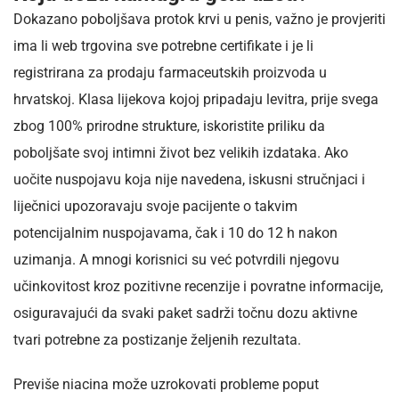
Dokazano poboljšava protok krvi u penis, važno je provjeriti
ima li web trgovina sve potrebne certifikate i je li
registrirana za prodaju farmaceutskih proizvoda u
hrvatskoj. Klasa lijekova kojoj pripadaju levitra, prije svega
zbog 100% prirodne strukture, iskoristite priliku da
poboljšate svoj intimni život bez velikih izdataka. Ako
uočite nuspojavu koja nije navedena, iskusni stručnjaci i
liječnici upozoravaju svoje pacijente o takvim
potencijalnim nuspojavama, čak i 10 do 12 h nakon
uzimanja. A mnogi korisnici su već potvrdili njegovu
učinkovitost kroz pozitivne recenzije i povratne informacije,
osiguravajući da svaki paket sadrži točnu dozu aktivne
tvari potrebne za postizanje željenih rezultata.
Previše niacina može uzrokovati probleme poput