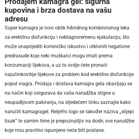
Prodajem kamagra gel: sigurna
kupovina i brza dostava na vašu
adresu
Super kamagra je novi oblik hibridnog kombiniranog leka
za erektilnu disfunkciju i neblagovremenu ejakulaciju, što
može unaprijediti korisničko iskustvo i otkloniti negativne
predrasude koje neki muškarci mogu imati prema
konzumaciji lijekova, a uz to ovdje ćete pronaći
najučinkovitije lijekove za problem kod erektilne disfunkcije
poput viagra. Prodaja i dostava kamagra gela obavljaju se
na način koji osigurava da vaša narudžba stigne u
neupadljivom pakiranju, na sljedećem linku saznajte kako
naručiti kamagragel. Reljefni logo se također naziva „slijepi
tisak“ te samim time je prepoznatljiv na dodir, sve narudžbe
koje nisu pravilno ispunjene neće biti poslane.