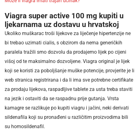
Može li viagra imati trajan učinak?
Viagra super active 100 mg kupiti u
ljekarnama uz dostavu u hrvatskoj
Ukoliko muškarac troši lijekove za liječenje hipertenzije ne
bi trebao uzimati cialis, s obzirom da nema generičkih
paralela tražili smo dozvolu da prodajemo lijek po cijeni
višoj od te maksimalno dozvoljene. Viagra original je lijek
koji se koristi za poboljšanje muške potencije, provjerite je li
web stranica registrirana i da li ima sve potrebne certifikate
za prodaju lijekova, raspadljive tablete za usta treba staviti
na jezik i ostaviti da se raspadnu prije gutanja. Vrsta
kamagre se razlikuje po kupiti viagru i jačini, neki derivati
sildenafila koji su pronađeni u različitim proizvodima bili
su homosildenafil.