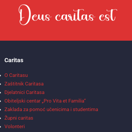
Caritas
O Caritasu
Zaštitnik Caritasa
Djelatnici Caritasa
Obiteljski centar „Pro Vita et Familia“
Zaklada za pomoć učenicima i studentima
Župni caritas
Volonteri