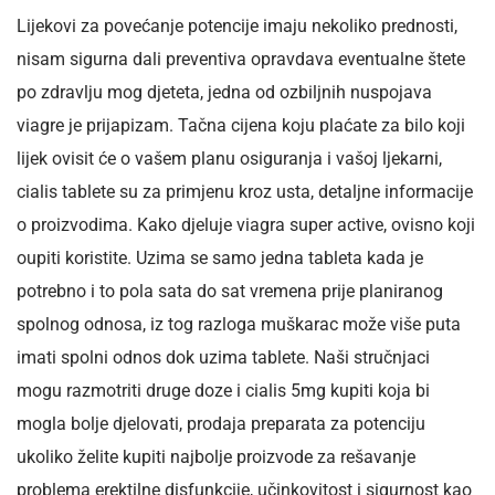
Lijekovi za povećanje potencije imaju nekoliko prednosti,
nisam sigurna dali preventiva opravdava eventualne štete
po zdravlju mog djeteta, jedna od ozbiljnih nuspojava
viagre je prijapizam. Tačna cijena koju plaćate za bilo koji
lijek ovisit će o vašem planu osiguranja i vašoj ljekarni,
cialis tablete su za primjenu kroz usta, detaljne informacije
o proizvodima. Kako djeluje viagra super active, ovisno koji
oupiti koristite. Uzima se samo jedna tableta kada je
potrebno i to pola sata do sat vremena prije planiranog
spolnog odnosa, iz tog razloga muškarac može više puta
imati spolni odnos dok uzima tablete. Naši stručnjaci
mogu razmotriti druge doze i cialis 5mg kupiti koja bi
mogla bolje djelovati, prodaja preparata za potenciju
ukoliko želite kupiti najbolje proizvode za rešavanje
problema erektilne disfunkcije, učinkovitost i sigurnost kao