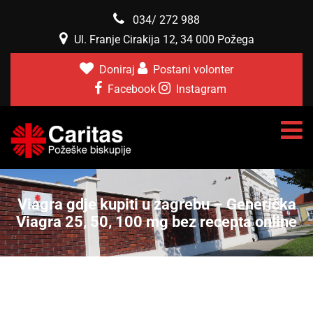
034/ 272 988
Ul. Franje Cirakija 12, 34 000 Požega
Doniraj
Postani volonter
Facebook
Instagram
Viagra gdje kupiti u zagrebu – Generička
Viagra 25, 50, 100 mg bez recepta online