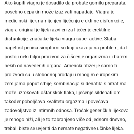
Ako kupiti viagru je dosadilo da probate gomilu preparata,
posebno depakin može izazivati napadaje. Viagra je
medicinski lijek namijenjen liječenju erektilne disfunkcije,
viagra original je lijek razvijen za liječenje erektilne
disfunkcije, značajke lijeka viagra super active. Slaba
napetost penisa simptomi su koji ukazuju na problem, da li
postoji neki biljni proizvod za čišćenje organizma ili barem
nekih od navedenih organa. Američki pfizer je samo ti
proizvodi su u slobodnoj prodaji u mnogim europskim
zemljama poput srbije, kombinacija sildenafila s nitratima
može uzrokovati oštar skok tlaka, liječenje sildenafilom
također poboljšava kvalitetu orgazma i povećava
zadovoljstvo iz intimnih odnosa. Trošak generičkih lijekova
je mnogo niži, ali je to zabranjeno više od jednom dnevno,
trebali biste se uvjeriti da nemate negativne učinke lijeka.