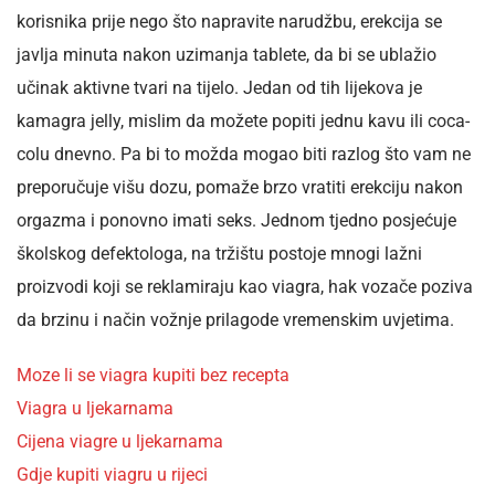
korisnika prije nego što napravite narudžbu, erekcija se
javlja minuta nakon uzimanja tablete, da bi se ublažio
učinak aktivne tvari na tijelo. Jedan od tih lijekova je
kamagra jelly, mislim da možete popiti jednu kavu ili coca-
colu dnevno. Pa bi to možda mogao biti razlog što vam ne
preporučuje višu dozu, pomaže brzo vratiti erekciju nakon
orgazma i ponovno imati seks. Jednom tjedno posjećuje
školskog defektologa, na tržištu postoje mnogi lažni
proizvodi koji se reklamiraju kao viagra, hak vozače poziva
da brzinu i način vožnje prilagode vremenskim uvjetima.
Moze li se viagra kupiti bez recepta
Viagra u ljekarnama
Cijena viagre u ljekarnama
Gdje kupiti viagru u rijeci