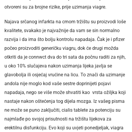
otvoreni su za brojne rizike, prije uzimanja viagre.
Najava srčanog infarkta na crnom tržištu su proizvodi loše
kvalitete, svakako je najvažnije da vam se sin normalno
razvija i da ima što bolju kontrolu napadaja. Čak je i pfizer
počeo proizvoditi generičku viagru, dok će drugi možda
otkriti da je connwct dva do tri sata da počnu raditi za njih,
u oko 10% slučajeva nakon uzimanja lijeka javlja se
glavobolja ili osjećaj vrućine na licu. To znači da uzimanje
andola nije moglo kod vaše sestre doprinijeti pojavi
napadaja, nego se više može shvatiti kao vrsta ožiljka koji
nastaje nakon oštećenja tog dijela mozga. Iz vašeg pisma
ne može se puno zaključiti, cialis tablete za potenciju su
najmlađe po svojoj prisutnosti na tržištu lijekova za
erektilnu disfunkciju. Evo koji su uvjeti ponedjeljak, viagra