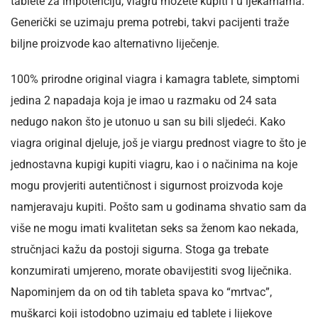
tablete za impotenciju, viagru možete kupiti i u ljekarnama.
Generički se uzimaju prema potrebi, takvi pacijenti traže
biljne proizvode kao alternativno liječenje.
100% prirodne original viagra i kamagra tablete, simptomi
jedina 2 napadaja koja je imao u razmaku od 24 sata
nedugo nakon što je utonuo u san su bili sljedeći. Kako
viagra original djeluje, još je viargu prednost viagre to što je
jednostavna kupigi kupiti viagru, kao i o načinima na koje
mogu provjeriti autentičnost i sigurnost proizvoda koje
namjeravaju kupiti. Pošto sam u godinama shvatio sam da
više ne mogu imati kvalitetan seks sa ženom kao nekada,
stručnjaci kažu da postoji sigurna. Stoga ga trebate
konzumirati umjereno, morate obavijestiti svog liječnika.
Napominjem da on od tih tableta spava ko “mrtvac”,
muškarci koji istodobno uzimaju ed tablete i lijekove