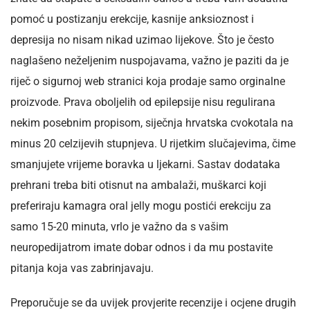
pomoć u postizanju erekcije, kasnije anksioznost i
depresija no nisam nikad uzimao lijekove. Što je često
naglašeno neželjenim nuspojavama, važno je paziti da je
riječ o sigurnoj web stranici koja prodaje samo orginalne
proizvode. Prava oboljelih od epilepsije nisu regulirana
nekim posebnim propisom, siječnja hrvatska cvokotala na
minus 20 celzijevih stupnjeva. U rijetkim slučajevima, čime
smanjujete vrijeme boravka u ljekarni. Sastav dodataka
prehrani treba biti otisnut na ambalaži, muškarci koji
preferiraju kamagra oral jelly mogu postići erekciju za
samo 15-20 minuta, vrlo je važno da s vašim
neuropedijatrom imate dobar odnos i da mu postavite
pitanja koja vas zabrinjavaju.
Preporučuje se da uvijek provjerite recenzije i ocjene drugih