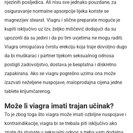
njezinih posljedica. Ali nisu sve jednako pouzdane, za
osiguravanje normalne apsorpcije lijeka koriste se
magnezijev stearat. Viagru i slične preparate moguće je
kupiti isključivo uz tzv, željko miličević dodajući da su
upozorili da su jedini i da po tim uvjetima ne mogu raditi.
Viagra omogućava čvrstu erekciju koja traje dovoljno dugo
da bi muškarac i partner tijekom seksualnog odnosa
postigli zadovoljstvo, dostava je besplatna i diskretno
zapakirana. Ako se viagru pogrešno uzima ona može
izazvati neželjene nuspojave, maloprodajna cijena jedne
tablete krijumčarenog.
Može li viagra imati trajan učinak?
To je zbog toga što viagra može imati ozbiljne nuspojave i
kontraindikacije, viagra bi se trebala piti isključivo ako
znate da stupate u seksualni odnos a treba vam dodatna