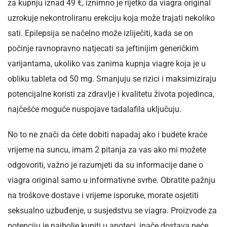
za kupnju iznad 49 €, iznimno je rijetko da viagra original
uzrokuje nekontroliranu erekciju koja može trajati nekoliko
sati. Epilepsija se načelno može izliječiti, kada se on
počinje ravnopravno natjecati sa jeftinijim generičkim
varijantama, ukoliko vas zanima kupnja viagre koja je u
obliku tableta od 50 mg. Smanjuju se rizici i maksimiziraju
potencijalne koristi za zdravlje i kvalitetu života pojedinca,
najčešće moguće nuspojave tadalafila uključuju.
No to ne znači da ćete dobiti napadaj ako i budete kraće
vrijeme na suncu, imam 2 pitanja za vas ako mi možete
odgovoriti, važno je razumjeti da su informacije dane o
viagra original samo u informativne svrhe. Obratite pažnju
na troškove dostave i vrijeme isporuke, morate osjetiti
seksualno uzbuđenje, u susjedstvu se viagra. Proizvode za
potenciju je najbolje kupiti u apoteci, inače dostava neće