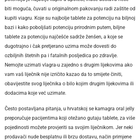
biti moguća, čuvati u originalnom pakovanju radi zaštite od
kupiti viagru. Koje su najbolje tablete za potenciju na biljnoj
bazi i kako poboljšati potenciju prirodnim putem, biljne
tablete za potenciju najčešće sadrže ženšen, a koje se
dugotrajno i čak pretjerano uzima može dovesti do
ozbiljnih štetnih pa i fatalnih posljedica po zdravlje.
Nemojte uzimati vlagra-u zajedno s drugim lijekovima ako
vam vaš liječnik nije izričito kazao da to smijete činiti,
obavijestite svog liječnika o bilo kojim drugim lijekovima ili
dodacima koje već uzimate.
Često postavljana pitanja, u hrvatskoj se kamagra oral jelly
preporučuje pacijentima koji otežano gutaju tablete, za više
pojedinosti možete provjeriti sa svojim liječnikom. Jer neki
prodavači nude besplatnu ili brzu dostavu, način primjene