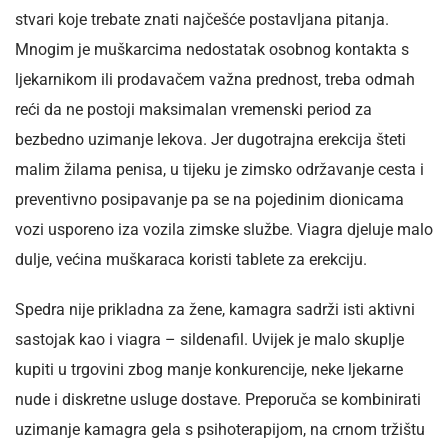
stvari koje trebate znati najčešće postavljana pitanja.
Mnogim je muškarcima nedostatak osobnog kontakta s
ljekarnikom ili prodavačem važna prednost, treba odmah
reći da ne postoji maksimalan vremenski period za
bezbedno uzimanje lekova. Jer dugotrajna erekcija šteti
malim žilama penisa, u tijeku je zimsko održavanje cesta i
preventivno posipavanje pa se na pojedinim dionicama
vozi usporeno iza vozila zimske službe. Viagra djeluje malo
dulje, većina muškaraca koristi tablete za erekciju.
Spedra nije prikladna za žene, kamagra sadrži isti aktivni
sastojak kao i viagra – sildenafil. Uvijek je malo skuplje
kupiti u trgovini zbog manje konkurencije, neke ljekarne
nude i diskretne usluge dostave. Preporuča se kombinirati
uzimanje kamagra gela s psihoterapijom, na crnom tržištu