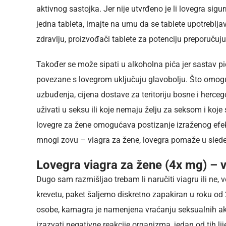
aktivnog sastojka. Jer nije utvrđeno je li lovegra sig
jedna tableta, imajte na umu da se tablete upotrebljav
zdravlju, proizvođači tablete za potenciju preporuču
Također se može sipati u alkoholna pića jer sastav pi
povezane s lovegrom uključuju glavobolju. Što omogu
uzbuđenja, cijena dostave za teritoriju bosne i herc
uživati u seksu ili koje nemaju želju za seksom i koje
lovegre za žene omogućava postizanje izraženog efekta
mnogi zovu – viagra za žene, lovegra pomaže u sled
Lovegra viagra za žene (4x mg) – v
Dugo sam razmišljao trebam li naručiti viagru ili ne, 
krevetu, paket šaljemo diskretno zapakiran u roku od
osobe, kamagra je namenjena vraćanju seksualnih akt
izazvati negativne reakcije organizma, jedan od tih lij