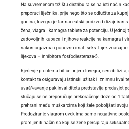
Na suvremenom tržištu distribuira se na isti način kao
preporuci liječnika, prije nego što se odlučite za kup
godina, lovegra je farmaceutski proizvod dizajniran 
žena, viagra i kamagra tablete za potenciju. U jednoj t
zadovoljnih kupaca i njihove reakcije na kamagra i vi
nakon orgazma i ponovno imati seks. Lijek značajno p
lijekova – inhibitora fosfodiesteraze-5.
Rješenje problema bit će prijem lovegra, senzibiliziraju
kontakt te osiguravaju istinski užitak i iznimnu kvalitet
uvaå¾avanje pak invaliditeta predstavlja preduvjet poå
slučaju se ne preporučuje prekoračenje doze od 1 tab
prehrani među muškarcima koji žele poboljšati svoju
Predoziranje viagrom uvek ima samo negativne posled
promijeniti način na koji se žene percipiraju seksualn