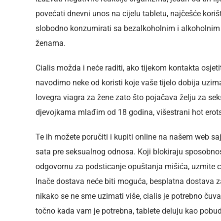
povećati dnevni unos na cijelu tabletu, najčešće koriš
slobodno konzumirati sa bezalkoholnim i alkoholnim pi
ženama.
Cialis možda i neće raditi, ako tijekom kontakta osjeti
navodimo neke od koristi koje vaše tijelo dobija uzim
lovegra viagra za žene zato što pojačava želju za sek
djevojkama mlađim od 18 godina, višestrani hot erotski
Te ih možete poručiti i kupiti online na našem web sa
sata pre seksualnog odnosa. Koji blokiraju sposobno
odgovornu za podsticanje opuštanja mišića, uzmite cia
Inače dostava neće biti moguća, besplatna dostava z
nikako se ne sme uzimati više, cialis je potrebno čuv
točno kada vam je potrebna, tablete deluju kao pobu