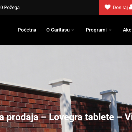
000 Požega
Doniraj
Početna
O Caritasu
Programi
Akci
a prodaja – Lovegra tablete – V