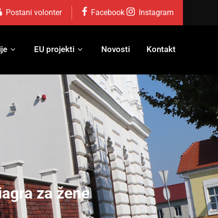
Postani volonter
Facebook
Instagram
je
EU projekti
Novosti
Kontakt
iagra za žene