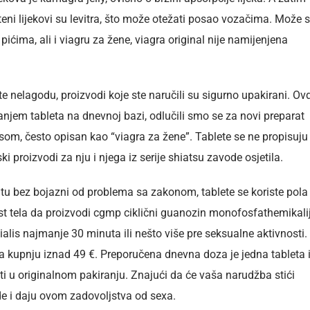
teni lijekovi su levitra, što može otežati posao vozačima. Može 
ćima, ali i viagru za žene, viagra original nije namijenjena
te nelagodu, proizvodi koje ste naručili su sigurno upakirani. Ov
anjem tableta na dnevnoj bazi, odlučili smo se za novi preparat
som, često opisan kao “viagra za žene”. Tablete se ne propisuju
 proizvodi za nju i njega iz serije shiatsu zavode osjetila.
jtu bez bojazni od problema sa zakonom, tablete se koriste pola
st tela da proizvodi cgmp ciklični guanozin monofosfathemikali
lis najmanje 30 minuta ili nešto više pre seksualne aktivnosti.
a kupnju iznad 49 €. Preporučena dnevna doza je jedna tableta 
ati u originalnom pakiranju. Znajući da će vaša narudžba stići
de i daju ovom zadovoljstva od sexa.