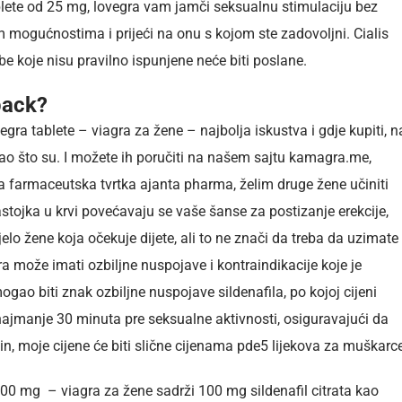
tablete od 25 mg, lovegra vam jamči seksualnu stimulaciju bez
 mogućnostima i prijeći na onu s kojom ste zadovoljni. Cialis
žbe koje nisu pravilno ispunjene neće biti poslane.
pack?
gra tablete – viagra za žene – najbolja iskustva i gdje kupiti, n
ao što su. I možete ih poručiti na našem sajtu kamagra.me,
ila farmaceutska tvrtka ajanta pharma, želim druge žene učiniti
ojka u krvi povećavaju se vaše šanse za postizanje erekcije,
ijelo žene koja očekuje dijete, ali to ne znači da treba da uzimate
a može imati ozbiljne nuspojave i kontraindikacije koje je
mogao biti znak ozbiljne nuspojave sildenafila, po kojoj cijeni
 najmanje 30 minuta pre seksualne aktivnosti, osiguravajući da
in, moje cijene će biti slične cijenama pde5 lijekova za muškarc
 100 mg – viagra za žene sadrži 100 mg sildenafil citrata kao