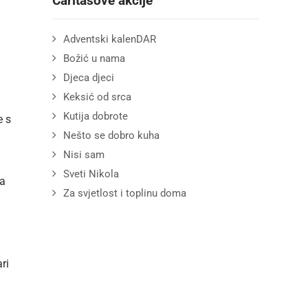
Caritasove akcije
Adventski kalenDAR
Božić u nama
Djeca djeci
Keksić od srca
Kutija dobrote
e s
Nešto se dobro kuha
Nisi sam
Sveti Nikola
ra
Za svjetlost i toplinu doma
ri