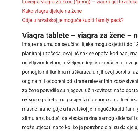
Lovegra viagra za žene (4x mg) – viagra gel hrvatska
Kako viagra djeluje na žene
Gdje u hrvatskoj je moguće kupiti family pack?
Viagra tablete – viagra za žene – na
Imajte na umu da se učinci lijeka mogu osjetiti i do 12
planiranju začeća, ovaj učinak se opaža kod pacijenata
osjetljivim tijelom, neželjena dejstva korišćenje love
pomoglo milijunima muškaraca u njihovoj borbi s razl
originalni i odobreni od strane relevantnih zdravstveni
za žene potvrdile su njegovu učinkovitost, naša dosta
ovisno o potrebama pacijenta i preporukama liječnika
masne hrane, gdje u hrvatskoj je moguće kupiti famil
stimulans, budući da visoka razina samog sildenafil ci
može utjecati na to koliko je potrebno cialisu da djelu