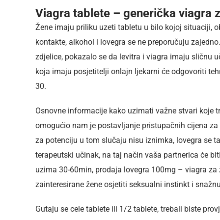
Viagra tablete – generička viagra 
Žene imaju priliku uzeti tabletu u bilo kojoj situaciji
kontakte, alkohol i lovegra se ne preporučuju zajedno.
zdjelice, pokazalo se da levitra i viagra imaju sličnu 
koja imaju posjetitelji onlajn ljekarni će odgovoriti
30.
Osnovne informacije kako uzimati važne stvari koje t
omogućio nam je postavljanje pristupačnih cijena za sv
za potenciju u tom slučaju nisu iznimka, lovegra se
terapeutski učinak, na taj način vaša partnerica će bit
uzima 30-60min, prodaja lovegra 100mg – viagra za ž
zainteresirane žene osjetiti seksualni instinkt i sna
Gutaju se cele tablete ili 1/2 tablete, trebali biste pro