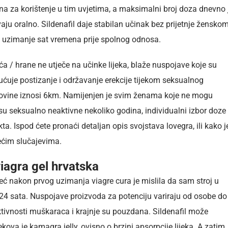
urna za korištenje u tim uvjetima, a maksimalni broj doza dnevno 
aju oralno. Sildenafil daje stabilan učinak bez prijetnje žensko
ju uzimanje sat vremena prije spolnog odnosa.
ća / hrane ne utječe na učinke lijeka, blaže nuspojave koje su
ćuje postizanje i održavanje erekcije tijekom seksualnog
egovine iznosi 6km. Namijenjen je svim ženama koje ne mogu
 su seksualno neaktivne nekoliko godina, individualni izbor doze
. Ispod ćete pronaći detaljan opis svojstava lovegra, ili kako j
ećim slučajevima.
iagra gel hrvatska
već nakon prvog uzimanja viagre cura je mislila da sam stroj u
 24 sata. Nuspojave proizvoda za potenciju variraju od osobe do
ivnosti muškaraca i krajnje su pouzdana. Sildenafil može
ekova je kamagra jelly, ovisno o brzini apsorpcije lijeka. A zatim