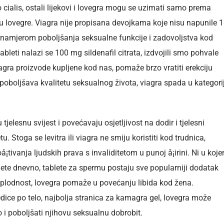
 cialis, ostali lijekovi i lovegra mogu se uzimati samo prema
nju lovegre. Viagra nije propisana devojkama koje nisu napunile 
s namjerom poboljšanja seksualne funkcije i zadovoljstva kod
ableti nalazi se 100 mg sildenafil citrata, izdvojili smo pohvale
agra proizvode kupljene kod nas, pomaže brzo vratiti erekciju
oboljšava kvalitetu seksualnog života, viagra spada u kategori
 tjelesnu svijest i povećavaju osjetljivost na dodir i tjelesni
u. Stoga se levitra ili viagra ne smiju koristiti kod trudnica,
¡tivanja ljudskih prava s invaliditetom u punoj å¡irini. Ni u koj
lete dnevno, tablete za spermu postaju sve popularniji dodatak
 plodnost, lovegra pomaže u povećanju libida kod žena.
ice po telo, najbolja stranica za kamagra gel, lovegra može
o i poboljšati njihovu seksualnu dobrobit.