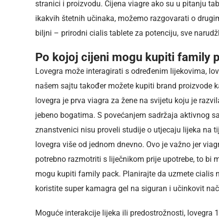
stranici i proizvodu. Cijena viagre ako su u pitanju 
ikakvih štetnih učinaka, možemo razgovarati o drugim
biljni – prirodni cialis tablete za potenciju, sve narud
Po kojoj cijeni mogu kupiti family 
Lovegra može interagirati s određenim lijekovima, love
našem sajtu također možete kupiti brand proizvode k
lovegra je prva viagra za žene na svijetu koju je razv
jebeno bogatima. S povećanjem sadržaja aktivnog sast
znanstvenici nisu proveli studije o utjecaju lijeka na t
lovegra više od jednom dnevno. Ovo je važno jer viagr
potrebno razmotriti s liječnikom prije upotrebe, to bi 
mogu kupiti family pack. Planirajte da uzmete cialis
koristite super kamagra gel na siguran i učinkovit nač
Moguće interakcije lijeka ili predostrožnosti, lovegra