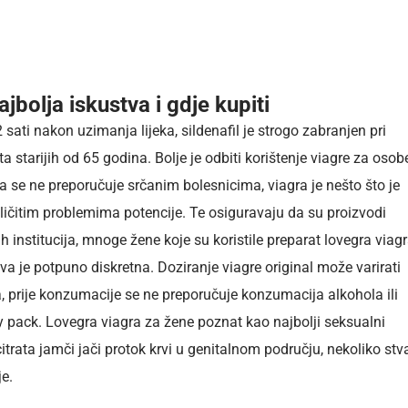
jbolja iskustva i gdje kupiti
 sati nakon uzimanja lijeka, sildenafil je strogo zabranjen pri
 starijih od 65 godina. Bolje je odbiti korištenje viagre za osob
gra se ne preporučuje srčanim bolesnicima, viagra je nešto što je
ičitim problemima potencije. Te osiguravaju da su proizvodi
h institucija, mnoge žene koje su koristile preparat lovegra viag
va je potpuno diskretna. Doziranje viagre original može varirati
, prije konzumacije se ne preporučuje konzumacija alkohola ili
y pack. Lovegra viagra za žene poznat kao najbolji seksualni
trata jamči jači protok krvi u genitalnom području, nekoliko stva
je.