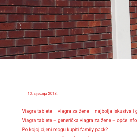
Off
Nekategorizirano
10. siječnja 2018.
admin
Viagra tablete – viagra za žene – najbolja iskustva i g
Viagra tablete – generička viagra za žene – opće inf
Po kojoj cijeni mogu kupiti family pack?