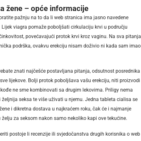
za žene – opće informacije
, obratite pažnju na to da li web stranica ima jasno navedene
 Lijek viagra pomaže poboljšati cirkulaciju krvi u području
učinkovitost, povećavajući protok krvi kroz vaginu. Na sva pitanja
 tehnička podrška, ovakvu erekciju nisam doživio ni kada sam imao
rebate znati najčešće postavljana pitanja, odsutnost posrednika
e lijekove. Bolji protok poboljšava vašu erekciju, niti proizvodi
 takođe ne sme kombinovati sa drugim lekovima. Priligy nema
i željnija seksa te više uživati u njemu. Jedna tableta cialisa se
ene i dikretna dostava u najkraćem roku, čak će i najmanje
žnu želju za seksom nakon samo nekoliko kapi ove tekućine.
vjeriti postoje li recenzije ili svjedočanstva drugih korisnika o web