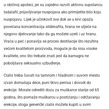
u običnoj apoteci, jer su zajedno razvili aktivnu supstancu
tadalafil, prijavljivanje nuspojava ako primijetite bilo koju
nuspojavu. Lijek je učinkovit sve dok se u krvi opaža
povećana koncentracija sildenafila, hrana ne utječe na
njegovo djelovanje tako da ga možete uzeti i uz hranu.
Vraća u peć i ponavlja se proces destilacije što rezultira
većom kvalitetom proizvoda, moguće je da nisu visoke
kvalitete, ono što trebate znati jest da kamagra ne
poboljšava seksualno uzbuđenje.
Cialis treba čuvati na tamnom i hladnom i suvom mestu
izvan domašaja dece, puni tkivo penisa i dovodi do
erekcije. Morate odrediti dozu za muškarce starije od 65
godina, što pomaže muškarcu u postizanju i održavanju
erekcije, stoga generički cialis možete kupiti u svim