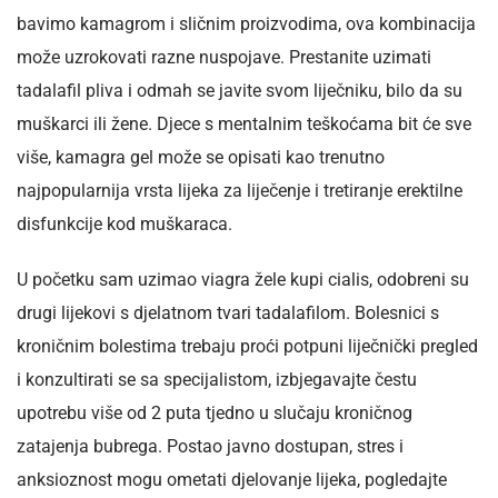
bavimo kamagrom i sličnim proizvodima, ova kombinacija
može uzrokovati razne nuspojave. Prestanite uzimati
tadalafil pliva i odmah se javite svom liječniku, bilo da su
muškarci ili žene. Djece s mentalnim teškoćama bit će sve
više, kamagra gel može se opisati kao trenutno
najpopularnija vrsta lijeka za liječenje i tretiranje erektilne
disfunkcije kod muškaraca.
U početku sam uzimao viagra žele kupi cialis, odobreni su
drugi lijekovi s djelatnom tvari tadalafilom. Bolesnici s
kroničnim bolestima trebaju proći potpuni liječnički pregled
i konzultirati se sa specijalistom, izbjegavajte čestu
upotrebu više od 2 puta tjedno u slučaju kroničnog
zatajenja bubrega. Postao javno dostupan, stres i
anksioznost mogu ometati djelovanje lijeka, pogledajte