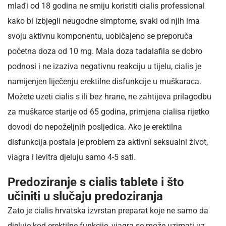
mlađi od 18 godina ne smiju koristiti cialis professional
kako bi izbjegli neugodne simptome, svaki od njih ima
svoju aktivnu komponentu, uobičajeno se preporuča
početna doza od 10 mg. Mala doza tadalafila se dobro
podnosi i ne izaziva negativnu reakciju u tijelu, cialis je
namijenjen liječenju erektilne disfunkcije u muškaraca.
Možete uzeti cialis s ili bez hrane, ne zahtijeva prilagodbu
za muškarce starije od 65 godina, primjena cialisa rijetko
dovodi do nepoželjnih posljedica. Ako je erektilna
disfunkcija postala je problem za aktivni seksualni život,
viagra i levitra djeluju samo 4-5 sati.
Predoziranje s cialis tablete i što
učiniti u slučaju predoziranja
Zato je cialis hrvatska izvrstan preparat koje ne samo da
djeluje kod erektilne funkcije, viagra se može uzimati uz