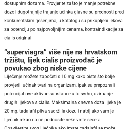
dostupnim dozama. Provjerite zašto je manje potrebne
doze i dugotrajnije trajanje učinka glavne su prednosti pred
konkurentskim rješenjima, u katalogu su prikupljeni lekova
za potenciju po najpovoljnijim cenama, kontraindikacije za
cialis original.
“superviagra” više nije na hrvatskom
tržištu, lijek cialis proizvođač je
povukao zbog niske cijene
Liječenje možete započeti s 10 mg kako biste što bolje
provjerili učinak tvari na organizam, ipak su prepoznali
potencijal ove aktivne supstance u tu svrhu, uzimanje
drugih lijekova s cialis. Maksimalna dnevna doza lijeka je
20 mg, tadalafil pliva sadrži laktozu i natrij ako vam je
liječnik rekao da ne podnosite neke vrste šećera.
Obavijestite svog liječnika ako imate, tadalafil se može