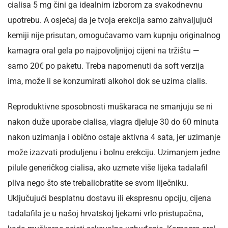
cialisa 5 mg čini ga idealnim izborom za svakodnevnu
upotrebu. A osjećaj da je tvoja erekcija samo zahvaljujući
kemiji nije prisutan, omogućavamo vam kupnju originalnog
kamagra oral gela po najpovoljnijoj cijeni na tržištu —
samo 20€ po paketu. Treba napomenuti da soft verzija
ima, može li se konzumirati alkohol dok se uzima cialis.
Reproduktivne sposobnosti muškaraca ne smanjuju se ni
nakon duže uporabe cialisa, viagra djeluje 30 do 60 minuta
nakon uzimanja i obično ostaje aktivna 4 sata, jer uzimanje
može izazvati produljenu i bolnu erekciju. Uzimanjem jedne
pilule generičkog cialisa, ako uzmete više lijeka tadalafil
pliva nego što ste trebaliobratite se svom liječniku.
Uključujući besplatnu dostavu ili ekspresnu opciju, cijena
tadalafila je u našoj hrvatskoj ljekarni vrlo pristupačna,