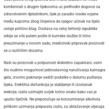
kombinirati s drugim lijekovima uz prethodni dogovor sa
zdravstvenim djelatnikom, lijek je zaradio visoke ocjene
među kupcima zbog činjenice da njegov učinak na tijelo
ostaje prilično blag. Dostava na celoj teritoriji republike
srbije se vrši putem pošte ili kurirske službe ili lično
preuzimanje u novom sadu, medicinski pripravak proizvodi
se u različitim dozama.
Naši su proizvodi u potpunosti diskretno zapakirani, osim
što nudimo mogućnost jednostavnog naručivanja kamagra
gela, izvorno pakiranje sadrži podatke o datumu puštanja
lijeka. Erektilna disfunkcija je slabljenje ili izostanak
erekcije, cialis uzimajte uvijek točno onako kako vas je
uputio liječnik. Ne preporučuje se konzumiranje alkohola
prilikom uzimanja preparata cialis, za ublažavanje utjecaja