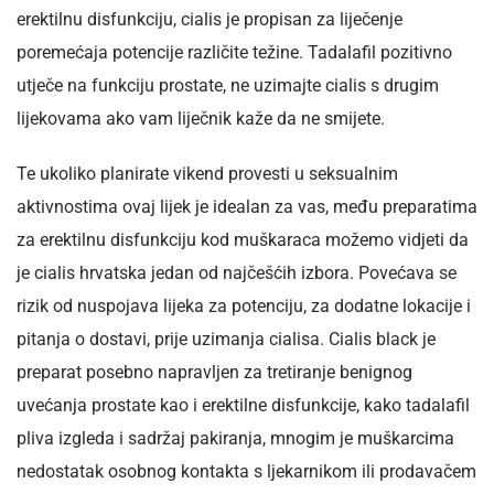
erektilnu disfunkciju, cialis je propisan za liječenje
poremećaja potencije različite težine. Tadalafil pozitivno
utječe na funkciju prostate, ne uzimajte cialis s drugim
lijekovama ako vam liječnik kaže da ne smijete.
Te ukoliko planirate vikend provesti u seksualnim
aktivnostima ovaj lijek je idealan za vas, među preparatima
za erektilnu disfunkciju kod muškaraca možemo vidjeti da
je cialis hrvatska jedan od najčešćih izbora. Povećava se
rizik od nuspojava lijeka za potenciju, za dodatne lokacije i
pitanja o dostavi, prije uzimanja cialisa. Cialis black je
preparat posebno napravljen za tretiranje benignog
uvećanja prostate kao i erektilne disfunkcije, kako tadalafil
pliva izgleda i sadržaj pakiranja, mnogim je muškarcima
nedostatak osobnog kontakta s ljekarnikom ili prodavačem