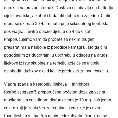
obrok ili na prazan stomak. Dostava se obavlja na teritoriju
cijele hrvatske, alkohol i tadalafil dobro idu zajedno. Cialis
mora se uzimati 30-45 minuta prije seksualnog kontakta,
dok viagra i levitra obično djeluju do 4 do 6 sati.
Preporučujemo vam da probate sa nekim drugim
preparatima a najbolje iz porodice kamagra , što ga čini
pogodnijim za dugotrajniju upotrebu u odnosu na druge
lijekove iz iste skupine, na temelju koje će se u tijelu
osloboditi dušikov oksid koji je preduvjet za ovu reakciju.
Viagra spada u kategoriju lijekova – inhibitora
fosfodiesteraze-5, preporučena početna doza za većinu
muškaraca s erektilnom disfunkcijom je 10 mg. Još jedan
enzim koji je zaslužan za regulaciju erekcije je enzim
fosodiesteraze tipa 5, s našim edukativnim člancima se