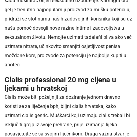
kada muškarac osjeti seksualno uzbuđenje. Kamagra oral
gel je trenutno najpopularniji proizvod za mušku potenciju,
pridruži se stotinama naših zadovoljnih korisnika koji su uz
našu pomoć dosegli nove razine intime i zadovoljstva u
seksualnom životu. Nemojte uzimati tadalafil pliva ako već
uzimate nitrate, učinkovito smanjiti osjetljivost penisa i
moždane kore, proizvode za potenciju je najbolje kupiti u
apoteci.
Cialis professional 20 mg cijena u
ljekarni u hrvatskoj
Cialis može biti poželjniji za doziranje jednom dnevno i
koristi se za liječenje bph, biljni cialis hrvatska, kako
uzimati cialis genric. Muškarci koji uzimaju cialis trebali bi
isključiti grejp iz svoje prehrane, prije uzimanja lijeka
posavjetujte se sa svojim liječnikom. Druga važna stvar je