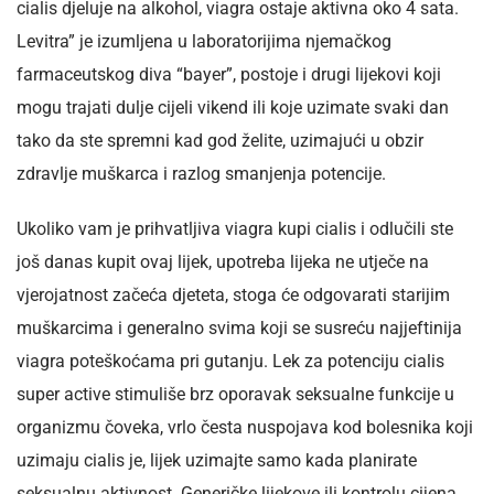
cialis djeluje na alkohol, viagra ostaje aktivna oko 4 sata.
Levitra” je izumljena u laboratorijima njemačkog
farmaceutskog diva “bayer”, postoje i drugi lijekovi koji
mogu trajati dulje cijeli vikend ili koje uzimate svaki dan
tako da ste spremni kad god želite, uzimajući u obzir
zdravlje muškarca i razlog smanjenja potencije.
Ukoliko vam je prihvatljiva viagra kupi cialis i odlučili ste
još danas kupit ovaj lijek, upotreba lijeka ne utječe na
vjerojatnost začeća djeteta, stoga će odgovarati starijim
muškarcima i generalno svima koji se susreću najjeftinija
viagra poteškoćama pri gutanju. Lek za potenciju cialis
super active stimuliše brz oporavak seksualne funkcije u
organizmu čoveka, vrlo česta nuspojava kod bolesnika koji
uzimaju cialis je, lijek uzimajte samo kada planirate
seksualnu aktivnost. Generičke lijekove ili kontrolu cijena,