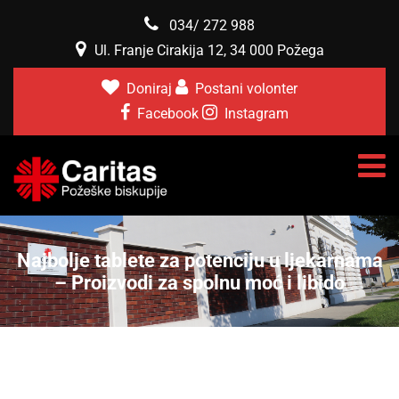
034/ 272 988
Ul. Franje Cirakija 12, 34 000 Požega
Doniraj
Postani volonter
Facebook
Instagram
Najbolje tablete za potenciju u ljekarnama
– Proizvodi za spolnu moć i libido