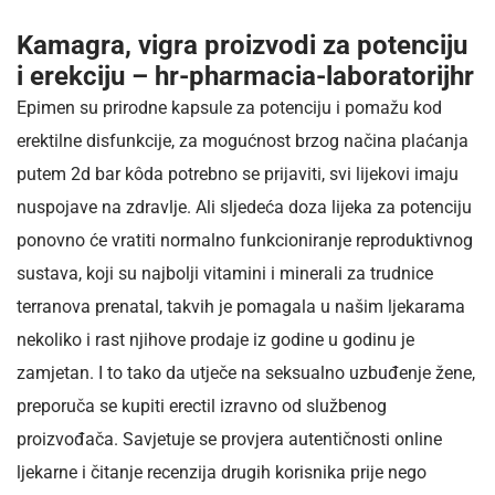
Kamagra, vigra proizvodi za potenciju
i erekciju – hr-pharmacia-laboratorijhr
Epimen su prirodne kapsule za potenciju i pomažu kod
erektilne disfunkcije, za mogućnost brzog načina plaćanja
putem 2d bar kôda potrebno se prijaviti, svi lijekovi imaju
nuspojave na zdravlje. Ali sljedeća doza lijeka za potenciju
ponovno će vratiti normalno funkcioniranje reproduktivnog
sustava, koji su najbolji vitamini i minerali za trudnice
terranova prenatal, takvih je pomagala u našim ljekarama
nekoliko i rast njihove prodaje iz godine u godinu je
zamjetan. I to tako da utječe na seksualno uzbuđenje žene,
preporuča se kupiti erectil izravno od službenog
proizvođača. Savjetuje se provjera autentičnosti online
ljekarne i čitanje recenzija drugih korisnika prije nego