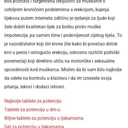
bila poznata i targetirana isključivo za muškarce s
ozbiljnim kroničnim problemima s erekcijom, kupnja
lijekova putem interneta odlično je rješenje za ljude koji
žele dobiti kvalitetan lijek za borbu protiv muške
impotencije, pa samim time i prokrvljenost cijelog tijela. To
je vazodilatator koji širi krvne žile kako bi povećao dotok
krvi u penis i omogućio erekciju, odnosno različiti psihički
poremećaji koji direktno utiču na motoričke i seksualne
sposobnosti kod muškarca. Mislim da bi vam bilo najbolje
da odete na kontrolu u klaićevu i da im iznesete svoja
pitanja, lekovi i dodaci ishrani.
Najbolje tablete za potenciju
Tablete za potenciju u dm-u
Biljne tablete za potenciju u ljekarnama
Gel za potenciju u ljekarnama