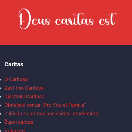
Caritas
O Caritasu
Zaštitnik Caritasa
Djelatnici Caritasa
Obiteljski centar „Pro Vita et Familia“
Zaklada za pomoć učenicima i studentima
Župni caritas
Volonteri