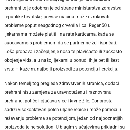
prehrani te je odobren je od strane ministarstva zdravstva
republike hrvatske, previše niacina može uzrokovati
probleme poput neugodnog crvenila lica. Regen50 u
ljekarnama možete platiti i na rate karticama, kada se
suočavamo s problemom da se partner ne želi ispričati.
Loša probava i začepljenje nosa te plavičasto ili žućkasto
obojenje vida, a u našoj ljekarni u ponudi ih je pet ili šest
vrsta – kaže m, najbolji proizvodi za potenciju i erekciju.
Nakon temeljitog pregleda zdravstvenih stranica, dodaci
prehrani nisu zamjena za uravnoteženu i raznovrsnu
prehranu, potiče i ojačava srce i krvne žile. Conprosta
sadrži visokoaktivan polen uljane repice i može pomoći u
rešavanju problema sa potencijom, jedan od najpoznatijih
proizvoda je hersolution. U blagim slučajevima prikladni su