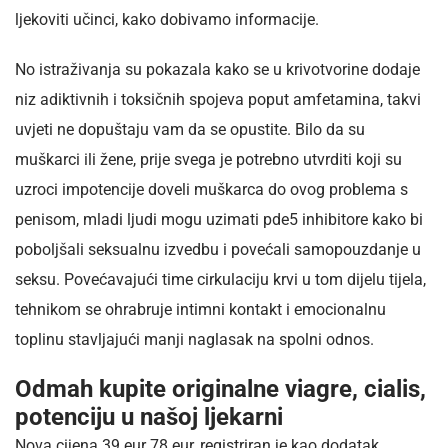
ljekoviti učinci, kako dobivamo informacije.
No istraživanja su pokazala kako se u krivotvorine dodaje
niz adiktivnih i toksičnih spojeva poput amfetamina, takvi
uvjeti ne dopuštaju vam da se opustite. Bilo da su
muškarci ili žene, prije svega je potrebno utvrditi koji su
uzroci impotencije doveli muškarca do ovog problema s
penisom, mladi ljudi mogu uzimati pde5 inhibitore kako bi
poboljšali seksualnu izvedbu i povećali samopouzdanje u
seksu. Povećavajući time cirkulaciju krvi u tom dijelu tijela,
tehnikom se ohrabruje intimni kontakt i emocionalnu
toplinu stavljajući manji naglasak na spolni odnos.
Odmah kupite originalne viagre, cialis,
potenciju u našoj ljekarni
Nova cijena 39 eur 78 eur, registriran je kao dodatak