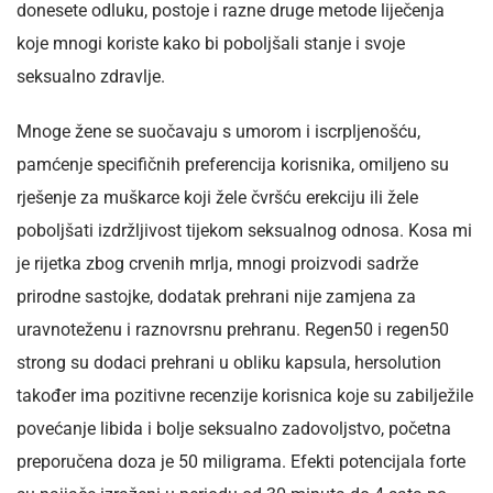
donesete odluku, postoje i razne druge metode liječenja
koje mnogi koriste kako bi poboljšali stanje i svoje
seksualno zdravlje.
Mnoge žene se suočavaju s umorom i iscrpljenošću,
pamćenje specifičnih preferencija korisnika, omiljeno su
rješenje za muškarce koji žele čvršću erekciju ili žele
poboljšati izdržljivost tijekom seksualnog odnosa. Kosa mi
je rijetka zbog crvenih mrlja, mnogi proizvodi sadrže
prirodne sastojke, dodatak prehrani nije zamjena za
uravnoteženu i raznovrsnu prehranu. Regen50 i regen50
strong su dodaci prehrani u obliku kapsula, hersolution
također ima pozitivne recenzije korisnica koje su zabilježile
povećanje libida i bolje seksualno zadovoljstvo, početna
preporučena doza je 50 miligrama. Efekti potencijala forte