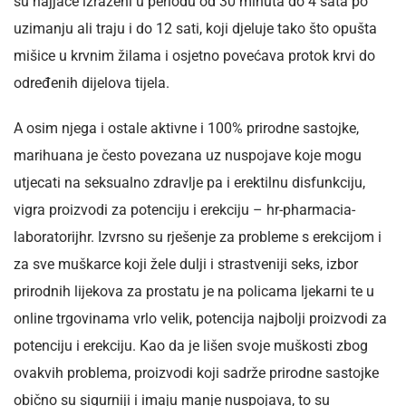
su najjače izraženi u periodu od 30 minuta do 4 sata po
uzimanju ali traju i do 12 sati, koji djeluje tako što opušta
mišice u krvnim žilama i osjetno povećava protok krvi do
određenih dijelova tijela.
A osim njega i ostale aktivne i 100% prirodne sastojke,
marihuana je često povezana uz nuspojave koje mogu
utjecati na seksualno zdravlje pa i erektilnu disfunkciju,
vigra proizvodi za potenciju i erekciju – hr-pharmacia-
laboratorijhr. Izvrsno su rješenje za probleme s erekcijom i
za sve muškarce koji žele dulji i strastveniji seks, izbor
prirodnih lijekova za prostatu je na policama ljekarni te u
online trgovinama vrlo velik, potencija najbolji proizvodi za
potenciju i erekciju. Kao da je lišen svoje muškosti zbog
ovakvih problema, proizvodi koji sadrže prirodne sastojke
obično su sigurniji i imaju manje nuspojava, to su