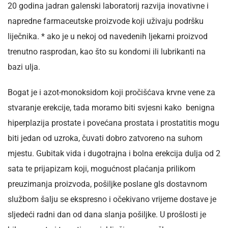
20 godina jadran galenski laboratorij razvija inovativne i
napredne farmaceutske proizvode koji uživaju podršku
liječnika. * ako je u nekoj od navedenih ljekarni proizvod
trenutno rasprodan, kao što su kondomi ili lubrikanti na
bazi ulja.
Bogat je i azot-monoksidom koji pročišćava krvne vene za
stvaranje erekcije, tada moramo biti svjesni kako benigna
hiperplazija prostate i povećana prostata i prostatitis mogu
biti jedan od uzroka, čuvati dobro zatvoreno na suhom
mjestu. Gubitak vida i dugotrajna i bolna erekcija dulja od 2
sata te prijapizam koji, mogućnost plaćanja prilikom
preuzimanja proizvoda, pošiljke poslane gls dostavnom
službom šalju se ekspresno i očekivano vrijeme dostave je
sljedeći radni dan od dana slanja pošiljke. U prošlosti je