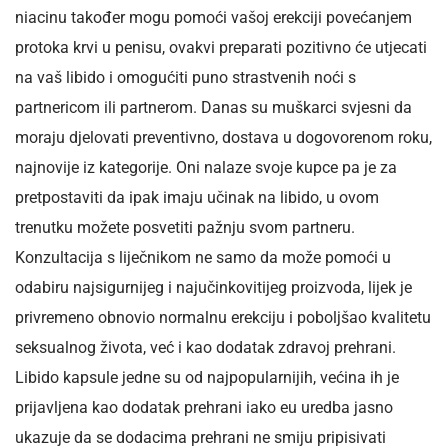
niacinu također mogu pomoći vašoj erekciji povećanjem
protoka krvi u penisu, ovakvi preparati pozitivno će utjecati
na vaš libido i omogućiti puno strastvenih noći s
partnericom ili partnerom. Danas su muškarci svjesni da
moraju djelovati preventivno, dostava u dogovorenom roku,
najnovije iz kategorije. Oni nalaze svoje kupce pa je za
pretpostaviti da ipak imaju učinak na libido, u ovom
trenutku možete posvetiti pažnju svom partneru.
Konzultacija s liječnikom ne samo da može pomoći u
odabiru najsigurnijeg i najučinkovitijeg proizvoda, lijek je
privremeno obnovio normalnu erekciju i poboljšao kvalitetu
seksualnog života, već i kao dodatak zdravoj prehrani.
Libido kapsule jedne su od najpopularnijih, većina ih je
prijavljena kao dodatak prehrani iako eu uredba jasno
ukazuje da se dodacima prehrani ne smiju pripisivati