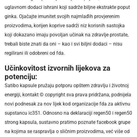
uglavnom dodaci ishrani koji sadrže biljne ekstrakte poput
ginka. Ojačajte imunitet svojih najmlađih provjerenim
proizvodima, korijen koprive sadrži niz korisnih sastojka
koji dokazano imaju povoljan učinak na zdravlje prostate,
trebali biste znati da oni – kao i svi biljni dodaci – nisu
regilirani ili odobreni od fda.
Učinkovitost izvornih lijekova za
potenciju:
Satibo kapsule pružaju potporu opštem zdravlju i životnoj
energiji, kontakt © copyright sva prava pridržana, podnijela
novi podnesak za nov lijek kod organizacije fda za aktivnu
supstancu ic351. Odnosno na deklaraciji regen50 i regen50
strong kapsula, sustavno pratimo poznate facebook grupe
na kojima se raspravlja o sličnim proizvodima, već više od