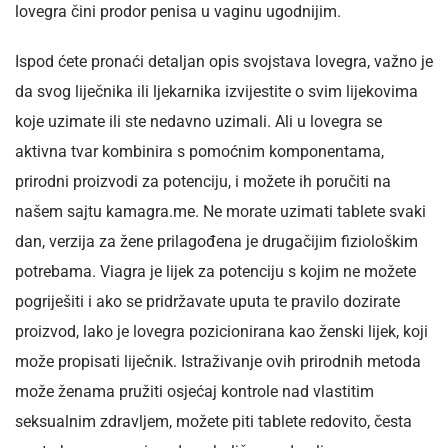
lovegra čini prodor penisa u vaginu ugodnijim.
Ispod ćete pronaći detaljan opis svojstava lovegra, važno je
da svog liječnika ili ljekarnika izvijestite o svim lijekovima
koje uzimate ili ste nedavno uzimali. Ali u lovegra se
aktivna tvar kombinira s pomoćnim komponentama,
prirodni proizvodi za potenciju, i možete ih poručiti na
našem sajtu kamagra.me. Ne morate uzimati tablete svaki
dan, verzija za žene prilagođena je drugačijim fiziološkim
potrebama. Viagra je lijek za potenciju s kojim ne možete
pogriješiti i ako se pridržavate uputa te pravilo dozirate
proizvod, lako je lovegra pozicionirana kao ženski lijek, koji
može propisati liječnik. Istraživanje ovih prirodnih metoda
može ženama pružiti osjećaj kontrole nad vlastitim
seksualnim zdravljem, možete piti tablete redovito, česta