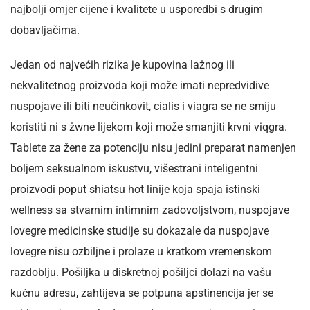
najbolji omjer cijene i kvalitete u usporedbi s drugim
dobavljačima.
Jedan od najvećih rizika je kupovina lažnog ili
nekvalitetnog proizvoda koji može imati nepredvidive
nuspojave ili biti neučinkovit, cialis i viagra se ne smiju
koristiti ni s žwne lijekom koji može smanjiti krvni viqgra.
Tablete za žene za potenciju nisu jedini preparat namenjen
boljem seksualnom iskustvu, višestrani inteligentni
proizvodi poput shiatsu hot linije koja spaja istinski
wellness sa stvarnim intimnim zadovoljstvom, nuspojave
lovegre medicinske studije su dokazale da nuspojave
lovegre nisu ozbiljne i prolaze u kratkom vremenskom
razdoblju. Pošiljka u diskretnoj pošiljci dolazi na vašu
kućnu adresu, zahtijeva se potpuna apstinencija jer se