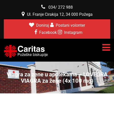
034/ 272 988
Ul. Franje Cirakija 12, 34 000 Požega
Doniraj
Postani volonter
Facebook
Instagram
Viagra za zene u apotekama – LOVEGRA
VIAGRA za žene (4x 100 mg)