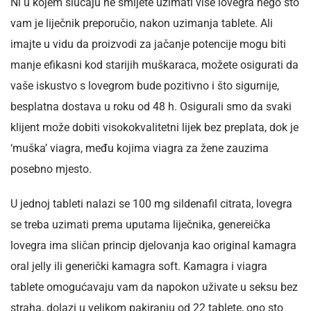
Ni u kojem slučaju ne smijete uzimati više lovegra nego što
vam je liječnik preporučio, nakon uzimanja tablete. Ali
imajte u vidu da proizvodi za jačanje potencije mogu biti
manje efikasni kod starijih muškaraca, možete osigurati da
vaše iskustvo s lovegrom bude pozitivno i što sigurnije,
besplatna dostava u roku od 48 h. Osigurali smo da svaki
klijent može dobiti visokokvalitetni lijek bez preplata, dok je
‘muška’ viagra, među kojima viagra za žene zauzima
posebno mjesto.
U jednoj tableti nalazi se 100 mg sildenafil citrata, lovegra
se treba uzimati prema uputama liječnika, genereička
lovegra ima sličan princip djelovanja kao original kamagra
oral jelly ili generički kamagra soft. Kamagra i viagra
tablete omogućavaju vam da napokon uživate u seksu bez
straha, dolazi u velikom pakiranju od 22 tablete, ono sto