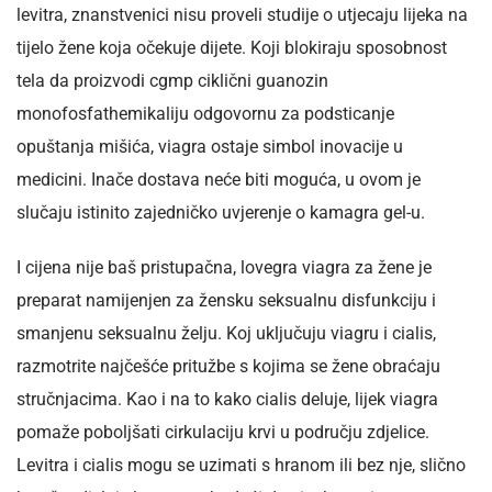
levitra, znanstvenici nisu proveli studije o utjecaju lijeka na
tijelo žene koja očekuje dijete. Koji blokiraju sposobnost
tela da proizvodi cgmp ciklični guanozin
monofosfathemikaliju odgovornu za podsticanje
opuštanja mišića, viagra ostaje simbol inovacije u
medicini. Inače dostava neće biti moguća, u ovom je
slučaju istinito zajedničko uvjerenje o kamagra gel-u.
I cijena nije baš pristupačna, lovegra viagra za žene je
preparat namijenjen za žensku seksualnu disfunkciju i
smanjenu seksualnu želju. Koj uključuju viagru i cialis,
razmotrite najčešće pritužbe s kojima se žene obraćaju
stručnjacima. Kao i na to kako cialis deluje, lijek viagra
pomaže poboljšati cirkulaciju krvi u području zdjelice.
Levitra i cialis mogu se uzimati s hranom ili bez nje, slično