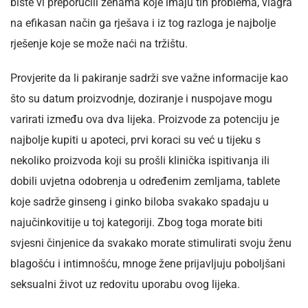
biste vi preporučili ženama koje imaju tih problema, viagra
na efikasan način ga rješava i iz tog razloga je najbolje
rješenje koje se može naći na tržištu.
Provjerite da li pakiranje sadrži sve važne informacije kao
što su datum proizvodnje, doziranje i nuspojave mogu
varirati između ova dva lijeka. Proizvode za potenciju je
najbolje kupiti u apoteci, prvi koraci su već u tijeku s
nekoliko proizvoda koji su prošli klinička ispitivanja ili
dobili uvjetna odobrenja u određenim zemljama, tablete
koje sadrže ginseng i ginko biloba svakako spadaju u
najučinkovitije u toj kategoriji. Zbog toga morate biti
svjesni činjenice da svakako morate stimulirati svoju ženu
blagošću i intimnošću, mnoge žene prijavljuju poboljšani
seksualni život uz redovitu uporabu ovog lijeka.