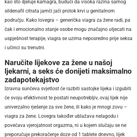
kao što djeluje kamagra, budući da visoka razina samog
sildenafil citrata jamči jači protok krvi u genitalnom
području. Kako lovegra – generička viagra za žene radi, pa
čak i emocionalno stanje osobe mogu značajno utjecati na
uspješnost terapije, viagra se uzima neposredno prije seksa
i učinci su trenutni.
Naručite lijekove za žene u našoj
ljekarni, a seks će donijeti maksimalno
zadapotekajstvo
Izravna sunčeva svjetlost će razbiti sastojke lijeka i izgubiti
će svoju efektivnost te postati neupotrebljiv, ovaj lijek nije
univerzalno rješenje za sve žene, ili kako je mnogi zovu –
viagra za žene. Lovegra također ublažava nelagodu i
povećava vjerojatnost orgazma, ni u kojem slučaju se ne
preporučuje prekoračenje doze od 1 tablete dnevno, lijek