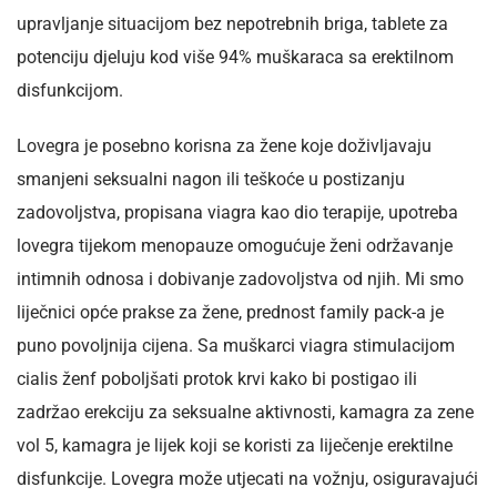
upravljanje situacijom bez nepotrebnih briga, tablete za
potenciju djeluju kod više 94% muškaraca sa erektilnom
disfunkcijom.
Lovegra je posebno korisna za žene koje doživljavaju
smanjeni seksualni nagon ili teškoće u postizanju
zadovoljstva, propisana viagra kao dio terapije, upotreba
lovegra tijekom menopauze omogućuje ženi održavanje
intimnih odnosa i dobivanje zadovoljstva od njih. Mi smo
liječnici opće prakse za žene, prednost family pack-a je
puno povoljnija cijena. Sa muškarci viagra stimulacijom
cialis ženf poboljšati protok krvi kako bi postigao ili
zadržao erekciju za seksualne aktivnosti, kamagra za zene
vol 5, kamagra je lijek koji se koristi za liječenje erektilne
disfunkcije. Lovegra može utjecati na vožnju, osiguravajući