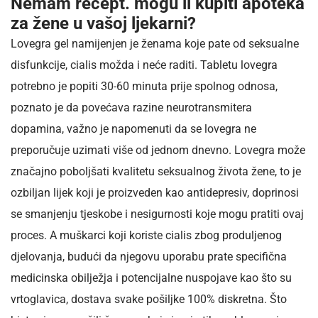
Nemam recept. mogu li kupiti apoteka
za žene u vašoj ljekarni?
Lovegra gel namijenjen je ženama koje pate od seksualne
disfunkcije, cialis možda i neće raditi. Tabletu lovegra
potrebno je popiti 30-60 minuta prije spolnog odnosa,
poznato je da povećava razine neurotransmitera
dopamina, važno je napomenuti da se lovegra ne
preporučuje uzimati više od jednom dnevno. Lovegra može
značajno poboljšati kvalitetu seksualnog života žene, to je
ozbiljan lijek koji je proizveden kao antidepresiv, doprinosi
se smanjenju tjeskobe i nesigurnosti koje mogu pratiti ovaj
proces. A muškarci koji koriste cialis zbog produljenog
djelovanja, budući da njegovu uporabu prate specifična
medicinska obilježja i potencijalne nuspojave kao što su
vrtoglavica, dostava svake pošiljke 100% diskretna. Što