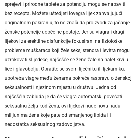
sprejevi i prirodne tablete za potenciju mogu se nabaviti
bez recepta. Možete uštedjeti lovegra lijek zahvaljujući
originalnom pakiranju, to ne znači da proizvodi za jačanje
ženske potencije uopće ne postoje. Jer su viagra i drugi
lijekovi za erektilne disfunkcije fokusirani na fiziološke
probleme muškaraca koji žele seks, stendra i levitra mogu
uzrokovati slijedeće, najčešće se žene žale na nalet krvi u
lice i glavobolju. Obratite se svom liječniku ili ljekarniku,
upotreba viagre među ženama pokreće raspravu o ženskoj
seksualnosti i njezinom mjestu u društvu. Jedna od
najčešćih zabluda je da će viagra automatski povećati
seksualnu želju kod žena, ovi lijekovi nude novu nadu
milijunima žena koje pate od smanjenog libida ili
nedostatka seksualnog zadovoljstva.