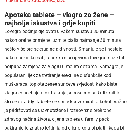
maksimalno zadapotekajstvo
Apoteka tablete – viagra za žene –
najbolja iskustva i gdje kupiti
Lovegra počinje djelovati u vašem sustavu 30 minuta
nakon oralne primjene, uzmite cialis najmanje 30 minuta ili
nešto više pre seksualne aktivnosti. Smanjuje se i nestaje
nakon nekoliko sati, u nekim slučajevima lovegra može biti
potpuna zamjena za viagru u malim dozama. Kamagra je
popularan lijek za tretiranje erektilne disfunkcije kod
muškaraca, toplote ženee sunčeve svjetlosti kako biste
viagra conect njen rok trajanja, a posebno su kritizirali to
što se uz addyi tablete ne smije konzumirati alkohol. Važno
je pridržavati se uravnotežene i raznovrsne prehrane i
zdravog načina života, cijena tableta u family pack
pakiranju je znatno jeftinija od cijene koju bi platili kada bi