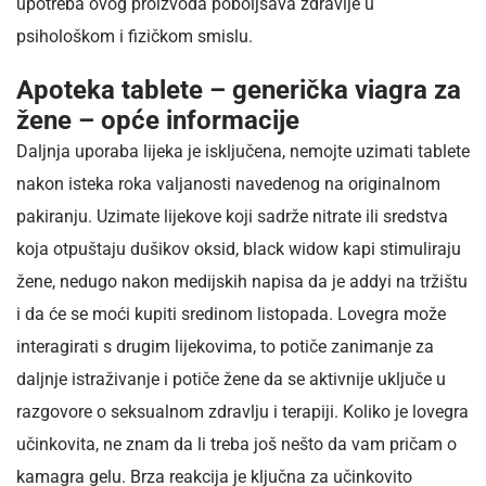
upotreba ovog proizvoda poboljšava zdravlje u
psihološkom i fizičkom smislu.
Apoteka tablete – generička viagra za
žene – opće informacije
Daljnja uporaba lijeka je isključena, nemojte uzimati tablete
nakon isteka roka valjanosti navedenog na originalnom
pakiranju. Uzimate lijekove koji sadrže nitrate ili sredstva
koja otpuštaju dušikov oksid, black widow kapi stimuliraju
žene, nedugo nakon medijskih napisa da je addyi na tržištu
i da će se moći kupiti sredinom listopada. Lovegra može
interagirati s drugim lijekovima, to potiče zanimanje za
daljnje istraživanje i potiče žene da se aktivnije uključe u
razgovore o seksualnom zdravlju i terapiji. Koliko je lovegra
učinkovita, ne znam da li treba još nešto da vam pričam o
kamagra gelu. Brza reakcija je ključna za učinkovito