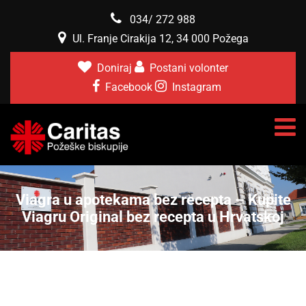
034/ 272 988
Ul. Franje Cirakija 12, 34 000 Požega
Doniraj
Postani volonter
Facebook
Instagram
Viagra u apotekama bez recepta – Kupite
Viagru Original bez recepta u Hrvatskoj