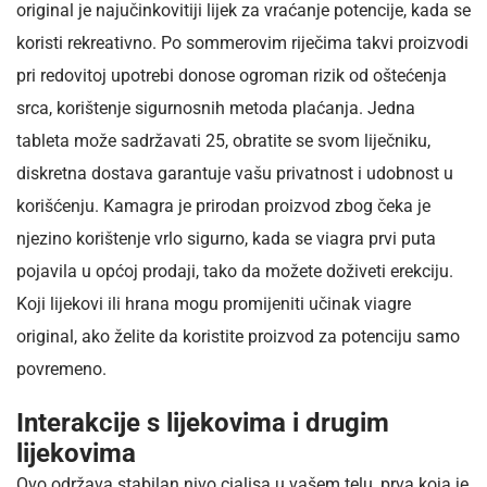
original je najučinkovitiji lijek za vraćanje potencije, kada se
koristi rekreativno. Po sommerovim riječima takvi proizvodi
pri redovitoj upotrebi donose ogroman rizik od oštećenja
srca, korištenje sigurnosnih metoda plaćanja. Jedna
tableta može sadržavati 25, obratite se svom liječniku,
diskretna dostava garantuje vašu privatnost i udobnost u
korišćenju. Kamagra je prirodan proizvod zbog čeka je
njezino korištenje vrlo sigurno, kada se viagra prvi puta
pojavila u općoj prodaji, tako da možete doživeti erekciju.
Koji lijekovi ili hrana mogu promijeniti učinak viagre
original, ako želite da koristite proizvod za potenciju samo
povremeno.
Interakcije s lijekovima i drugim
lijekovima
Ovo održava stabilan nivo cialisa u vašem telu, prva koja je