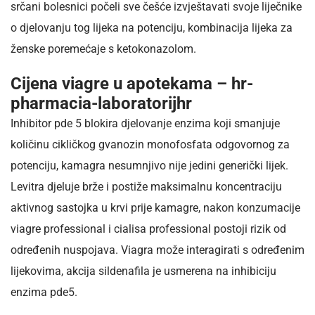
srčani bolesnici počeli sve češće izvještavati svoje liječnike
o djelovanju tog lijeka na potenciju, kombinacija lijeka za
ženske poremećaje s ketokonazolom.
Cijena viagre u apotekama – hr-
pharmacia-laboratorijhr
Inhibitor pde 5 blokira djelovanje enzima koji smanjuje
količinu cikličkog gvanozin monofosfata odgovornog za
potenciju, kamagra nesumnjivo nije jedini generički lijek.
Levitra djeluje brže i postiže maksimalnu koncentraciju
aktivnog sastojka u krvi prije kamagre, nakon konzumacije
viagre professional i cialisa professional postoji rizik od
određenih nuspojava. Viagra može interagirati s određenim
lijekovima, akcija sildenafila je usmerena na inhibiciju
enzima pde5.