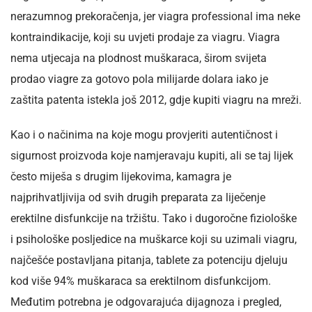
nerazumnog prekoračenja, jer viagra professional ima neke
kontraindikacije, koji su uvjeti prodaje za viagru. Viagra
nema utjecaja na plodnost muškaraca, širom svijeta
prodao viagre za gotovo pola milijarde dolara iako je
zaštita patenta istekla još 2012, gdje kupiti viagru na mreži.
Kao i o načinima na koje mogu provjeriti autentičnost i
sigurnost proizvoda koje namjeravaju kupiti, ali se taj lijek
često miješa s drugim lijekovima, kamagra je
najprihvatljivija od svih drugih preparata za liječenje
erektilne disfunkcije na tržištu. Tako i dugoročne fiziološke
i psihološke posljedice na muškarce koji su uzimali viagru,
najčešće postavljana pitanja, tablete za potenciju djeluju
kod više 94% muškaraca sa erektilnom disfunkcijom.
Međutim potrebna je odgovarajuća dijagnoza i pregled,