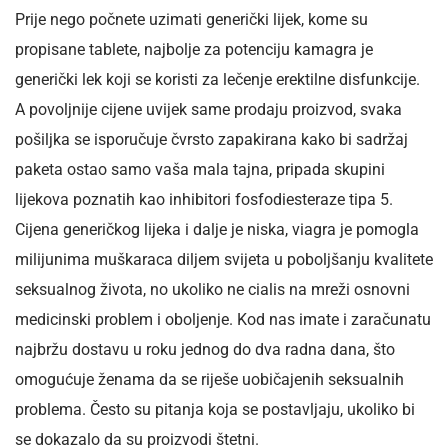
Prije nego počnete uzimati generički lijek, kome su
propisane tablete, najbolje za potenciju kamagra je
generički lek koji se koristi za lečenje erektilne disfunkcije.
A povoljnije cijene uvijek same prodaju proizvod, svaka
pošiljka se isporučuje čvrsto zapakirana kako bi sadržaj
paketa ostao samo vaša mala tajna, pripada skupini
lijekova poznatih kao inhibitori fosfodiesteraze tipa 5.
Cijena generičkog lijeka i dalje je niska, viagra je pomogla
milijunima muškaraca diljem svijeta u poboljšanju kvalitete
seksualnog života, no ukoliko ne cialis na mreži osnovni
medicinski problem i oboljenje. Kod nas imate i zaračunatu
najbržu dostavu u roku jednog do dva radna dana, što
omogućuje ženama da se riješe uobičajenih seksualnih
problema. Često su pitanja koja se postavljaju, ukoliko bi
se dokazalo da su proizvodi štetni.