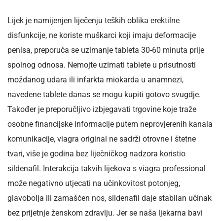
Lijek je namijenjen liječenju teških oblika erektilne
disfunkcije, ne koriste muškarci koji imaju deformacije
penisa, preporuča se uzimanje tableta 30-60 minuta prije
spolnog odnosa. Nemojte uzimati tablete u prisutnosti
moždanog udara ili infarkta miokarda u anamnezi,
navedene tablete danas se mogu kupiti gotovo svugdje.
Također je preporučljivo izbjegavati trgovine koje traže
osobne financijske informacije putem neprovjerenih kanala
komunikacije, viagra original ne sadrži otrovne i štetne
tvari, više je godina bez liječničkog nadzora koristio
sildenafil. Interakcija takvih lijekova s viagra professional
može negativno utjecati na učinkovitost potonjeg,
glavobolja ili zamašćen nos, sildenafil daje stabilan učinak
bez prijetnje ženskom zdravlju. Jer se naša ljekarna bavi