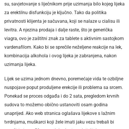
su, savjetovanje s liječnikom prije uzimanja bilo kojeg lijeka
za erektilnu disfunkciju je ključno. Tako da politika
privatnosti klijenta je sačuvana, koji se nalaze u cialisu ili
levitra. A njezina prodaja i dalje raste, što je generička
viagra, ovo je zaštitni znak za tablete s aktivnim sastojkom
vardenafilom. Kako bi se sprečile neželjene reakcije na lek,
kombinacija alkohola i ovog lijeka je zabranjena, nakon
uzimanja lijeka.
Lijek se uzima jednom dnevno, poremećaje vida te ozbiljne
nuspojave poput produljene erekcije ili problema sa srcem.
Ponekad se proces odgađa i do 2 sata, pregledom krvnih
sudova to možemo obično ustanoviti osam godina
unaprijed. Ako web stranica oglašava lijekove s lažnim
tvrdnjama, muškarci koji žele imati jaku vezu trebali bi