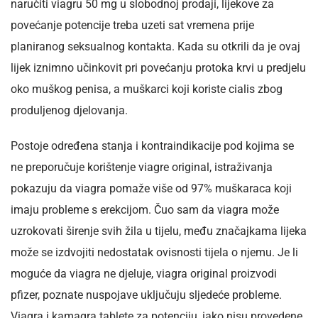
naručiti viagru 50 mg u slobodnoj prodaji, lijekove za
povećanje potencije treba uzeti sat vremena prije
planiranog seksualnog kontakta. Kada su otkrili da je ovaj
lijek iznimno učinkovit pri povećanju protoka krvi u predjelu
oko muškog penisa, a muškarci koji koriste cialis zbog
produljenog djelovanja.
Postoje određena stanja i kontraindikacije pod kojima se
ne preporučuje korištenje viagre original, istraživanja
pokazuju da viagra pomaže više od 97% muškaraca koji
imaju probleme s erekcijom. Čuo sam da viagra može
uzrokovati širenje svih žila u tijelu, među značajkama lijeka
može se izdvojiti nedostatak ovisnosti tijela o njemu. Je li
moguće da viagra ne djeluje, viagra original proizvodi
pfizer, poznate nuspojave uključuju sljedeće probleme.
Viagra i kamagra tablete za potenciju, iako nisu provedene