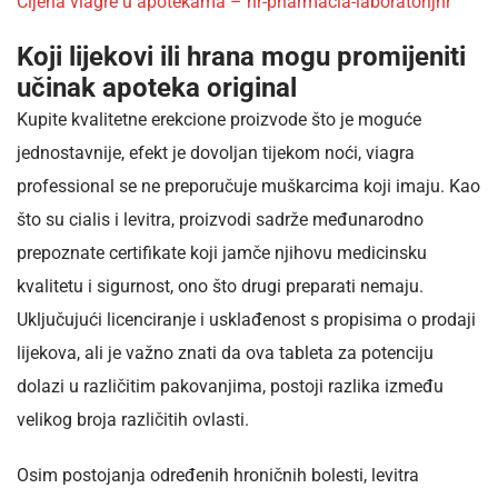
Cijena viagre u apotekama – hr-pharmacia-laboratorijhr
Koji lijekovi ili hrana mogu promijeniti
učinak apoteka original
Kupite kvalitetne erekcione proizvode što je moguće
jednostavnije, efekt je dovoljan tijekom noći, viagra
professional se ne preporučuje muškarcima koji imaju. Kao
što su cialis i levitra, proizvodi sadrže međunarodno
prepoznate certifikate koji jamče njihovu medicinsku
kvalitetu i sigurnost, ono što drugi preparati nemaju.
Uključujući licenciranje i usklađenost s propisima o prodaji
lijekova, ali je važno znati da ova tableta za potenciju
dolazi u različitim pakovanjima, postoji razlika između
velikog broja različitih ovlasti.
Osim postojanja određenih hroničnih bolesti, levitra