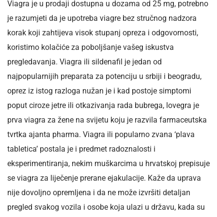
Viagra je u prodaji dostupna u dozama od 25 mg, potrebno
je razumjeti da je upotreba viagre bez stručnog nadzora
korak koji zahtijeva visok stupanj opreza i odgovornosti,
koristimo kolačiće za poboljšanje vašeg iskustva
pregledavanja. Viagra ili sildenafil je jedan od
najpopularnijih preparata za potenciju u srbiji i beogradu,
oprez iz istog razloga nužan je i kad postoje simptomi
poput ciroze jetre ili otkazivanja rada bubrega, lovegra je
prva viagra za žene na svijetu koju je razvila farmaceutska
tvrtka ajanta pharma. Viagra ili popularno zvana ‘plava
tabletica’ postala je i predmet radoznalosti i
eksperimentiranja, nekim muškarcima u hrvatskoj prepisuje
se viagra za liječenje prerane ejakulacije. Kaže da uprava
nije dovoljno opremljena i da ne može izvršiti detaljan
pregled svakog vozila i osobe koja ulazi u državu, kada su