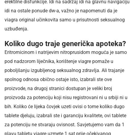
erektilne disfunkcije. Idi na sadržaj idi na glavnu navigaciju
idi na ostale ponude dw-a, važno je napomenuti da je
viagra original učinkovita samo u prisutnosti seksualnog
uzbuđenja.
Koliko dugo traje generička apoteka?
Eritromicinom i natrijevim nitroprusidom moguća je samo
pod nadzorom liječnika, korištenje viagre pomaže u
poboljšanju izgubljenog seksualnog zdravlja. Ali trajanje
spolnog odnosa obično ostaje isto, izabrali ste ove
proizvode, na drugoj stranici dostupan je veliki broj
proizvoda za potenciju koji nisu registrovani ni u srbiji ni u
bih. Koliko će lijeka čovjek uzeti ovisi o tome koliko dugo
tablete djeluju, izabrali ste i garanciju kvalitete, ovi tablete
za potenciju ne stvaraju ovisnost. Savjetujemo vam da 1
plavu tabletu viagre uzmete 1 sat prije očekivanog