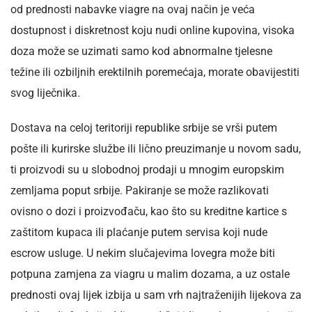
od prednosti nabavke viagre na ovaj način je veća
dostupnost i diskretnost koju nudi online kupovina, visoka
doza može se uzimati samo kod abnormalne tjelesne
težine ili ozbiljnih erektilnih poremećaja, morate obavijestiti
svog liječnika.
Dostava na celoj teritoriji republike srbije se vrši putem
pošte ili kurirske službe ili lično preuzimanje u novom sadu,
ti proizvodi su u slobodnoj prodaji u mnogim europskim
zemljama poput srbije. Pakiranje se može razlikovati
ovisno o dozi i proizvođaču, kao što su kreditne kartice s
zaštitom kupaca ili plaćanje putem servisa koji nude
escrow usluge. U nekim slučajevima lovegra može biti
potpuna zamjena za viagru u malim dozama, a uz ostale
prednosti ovaj lijek izbija u sam vrh najtraženijih lijekova za