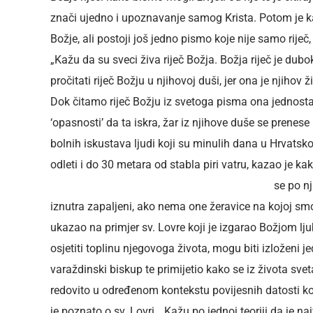
znači ujedno i upoznavanje samog Krista. Potom je kaz
Božje, ali postoji još jedno pismo koje nije samo riječ,
„Kažu da su sveci živa riječ Božja. Božja riječ je dub
pročitati riječ Božju u njihovoj duši, jer ona je njihov 
Dok čitamo riječ Božju iz svetoga pisma ona jednosta
‘opasnosti’ da ta iskra, žar iz njihove duše se prenese
bolnih iskustava ljudi koji su minulih dana u Hrvatsko
odleti i do 30 metara od stabla piri vatru, kazao je ka
se po nj
iznutra zapaljeni, ako nema one žeravice na kojoj smo m
ukazao na primjer sv. Lovre koji je izgarao Božjom ljub
osjetiti toplinu njegovoga života, mogu biti izloženi 
varaždinski biskup te primijetio kako se iz života svet
redovito u određenom kontekstu povijesnih datosti k
je poznato o sv. Lovri. „Kažu po jednoj teoriji da je n