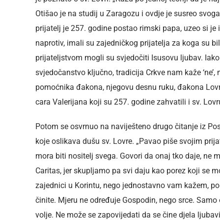
Otišao je na studij u Zaragozu i ovdje je susreo svoga 
prijatelj je 257. godine postao rimski papa, uzeo si je 
naprotiv, imali su zajedničkog prijatelja za koga su bi
prijateljstvom mogli su svjedočiti Isusovu ljubav. Iako
svjedočanstvo ključno, tradicija Crkve nam kaže ‘ne’,
pomoćnika đakona, njegovu desnu ruku, đakona Lovru“
cara Valerijana koji su 257. godine zahvatili i sv. Lovr
Potom se osvrnuo na naviješteno drugo čitanje iz Po
koje oslikava dušu sv. Lovre. „Pavao piše svojim prijat
mora biti nositelj svega. Govori da onaj tko daje, ne m
Caritas, jer skupljamo pa svi daju kao porez koji se 
zajednici u Korintu, nego jednostavno vam kažem, poku
činite. Mjeru ne određuje Gospodin, nego srce. Samo 
volje. Ne može se zapovijedati da se čine djela ljubavi