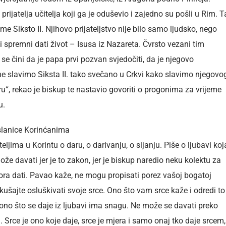
prijatelja učitelja koji ga je oduševio i zajedno su pošli u Rim. T
ime Siksto II. Njihovo prijateljstvo nije bilo samo ljudsko, nego
li spremni dati život – Isusa iz Nazareta. Čvrsto vezani tim
 se čini da je papa prvi pozvan svjedočiti, da je njegovo
 ne slavimo Siksta II. tako svečano u Crkvi kako slavimo njegovo
, rekao je biskup te nastavio govoriti o progonima za vrijeme
u.
slanice Korinćanima
eljima u Korintu o daru, o darivanju, o sijanju. Piše o ljubavi koj
ože davati jer je to zakon, jer je biskup naredio neku kolektu za
mora dati. Pavao kaže, ne mogu propisati porez vašoj bogatoj
šajte osluškivati svoje srce. Ono što vam srce kaže i odredi to
ono što se daje iz ljubavi ima snagu. Ne može se davati preko
. Srce je ono koje daje, srce je mjera i samo onaj tko daje srcem,