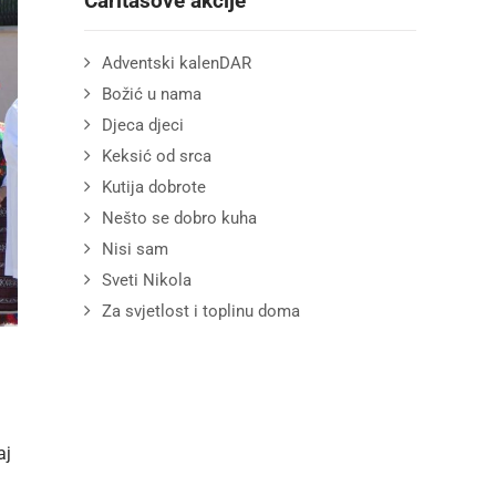
Caritasove akcije
Adventski kalenDAR
Božić u nama
Djeca djeci
Keksić od srca
Kutija dobrote
Nešto se dobro kuha
Nisi sam
Sveti Nikola
Za svjetlost i toplinu doma
aj