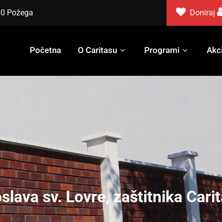
000 Požega
Doniraj
Početna
O Caritasu
Programi
Akci
slava sv. Lovre, zaštitnika Cari