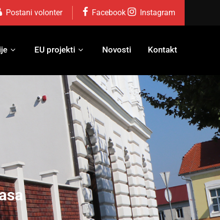
Postani volonter
Facebook
Instagram
je
EU projekti
Novosti
Kontakt
tasa