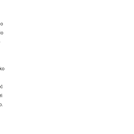
 o
io
o
ako
eć
ri
p.