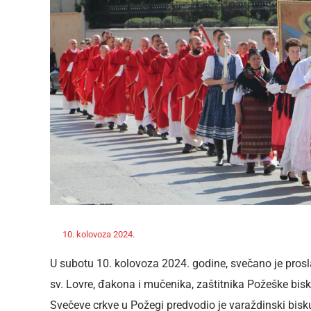
Off
10. kolovoza 2024.
ravnateljica
Novosti
U subotu 10. kolovoza 2024. godine, svečano je prosl
sv. Lovre, đakona i mučenika, zaštitnika Požeške bisku
Svečeve crkve u Požegi predvodio je varaždinski bisk