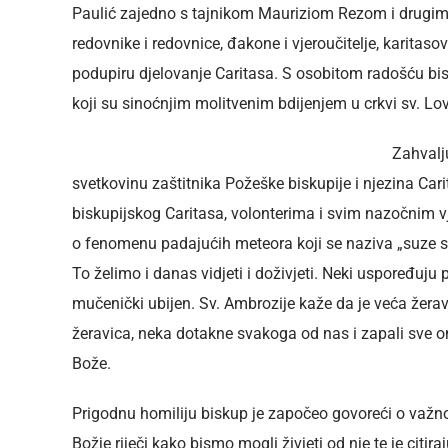
Paulić zajedno s tajnikom Mauriziom Rezom i drugim s
redovnike i redovnice, đakone i vjeroučitelje, karitaso
podupiru djelovanje Caritasa. S osobitom radošću bis
koji su sinoćnjim molitvenim bdijenjem u crkvi sv. Lovr
Zahvalju
svetkovinu zaštitnika Požeške biskupije i njezina Ca
biskupijskog Caritasa, volonterima i svim nazočnim v
o fenomenu padajućih meteora koji se naziva „suze sv. 
To želimo i danas vidjeti i doživjeti. Neki uspoređuju
mučenički ubijen. Sv. Ambrozije kaže da je veća žerav
žeravica, neka dotakne svakoga od nas i zapali sve on
Bože.
Prigodnu homiliju biskup je započeo govoreći o važn
Božje riječi kako bismo mogli živjeti od nje te je ci