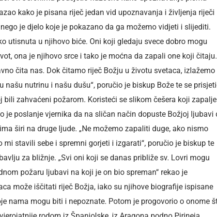
ao kako je pisana riječ jedan vid upoznavanja i življenja riječi
 nego je djelo koje je pokazano da ga možemo vidjeti i slijediti.
oko utisnuta u njihovo biće. Oni koji gledaju svece dobro mogu
život, ona je njihovo srce i tako je moćna da zapali one koji čitaju.
vno čita nas. Dok čitamo riječ Božju u životu svetaca, izlažemo
 u našu nutrinu i našu dušu“, poručio je biskup Bože te se prisjet
j bili zahvaćeni požarom. Koristeći se slikom češera koji zapalj
ko je poslanje vjernika da na sličan način dopuste Božjoj ljubavi
ima širi na druge ljude.
„Ne možemo zapaliti duge, ako nismo
i stavili sebe i spremni gorjeti i izgarati“, poručio je biskup te
avlju za bližnje. „Svi oni koji se danas približe sv. Lovri mogu
jednom požaru ljubavi na koji je on bio spreman“ rekao je
aca može iščitati riječ Božja, iako su njihove biografije ispisane
oje nama mogu biti i nepoznate. Potom je progovorio o onome š
ajvjerojatnije rodom iz Španjolske, iz Aragona podno Pirineja.