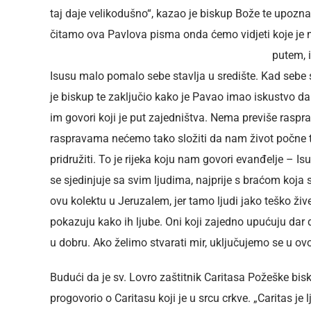
taj daje velikodušno“, kazao je biskup Bože te upozn
čitamo ova Pavlova pisma onda ćemo vidjeti koje je
putem, i
Isusu malo pomalo sebe stavlja u središte. Kad sebe 
je biskup te zaključio kako je Pavao imao iskustvo d
im govori koji je put zajedništva. Nema previše raspr
raspravama nećemo tako složiti da nam život počne te
pridružiti. To je rijeka koju nam govori evanđelje – Isus
se sjedinjuje sa svim ljudima, najprije s braćom koja
ovu kolektu u Jeruzalem, jer tamo ljudi jako teško žive
pokazuju kako ih ljube. Oni koji zajedno upućuju dar
u dobru. Ako želimo stvarati mir, uključujemo se u ovo 
Budući da je sv. Lovro zaštitnik Caritasa Požeške bisk
progovorio o Caritasu koji je u srcu crkve. „Caritas je