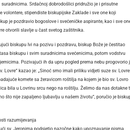
uradnicima. Srdačnoj dobrodošlici pridružio je i prisutne
ve volontere, stipendiste biskupijske Zaklade i sve one koji
kup je pozdravio bogoslove i svećeničke aspirante, kao i sve on
e otvorili slavlje u čast svetog zaštitnika.
jući biskupu Ivi na pozivu i pozdravu, biskup Bože je čestitao
ritasa biskupu i svim suradnicima svećenicima, potom vodstvu
jernicima. Pozivajući ih da upru pogled prema nebu progovorio 
Lovre“ kazao je: „Sinoć smo imali priliku vidjeti suze sv. Lovre
 padajuće komete sa žeravicom roštilja na kojem je bio sv. Lovro
ica bila u Lovrinu srcu nego na roštilju. Želimo da nas dotakne 
o što nije zapaljeno ljubavlju u našem životu“, poručio je bisku
osti razumijevanja
tirajući sv. Jeronima podsjetio nazočne kako upoznavanje pisma