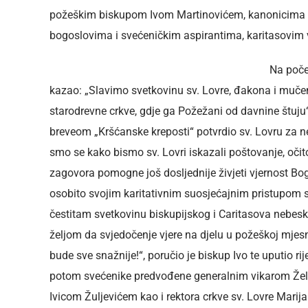
požeškim biskupom Ivom Martinovićem, kanonicima 
bogoslovima i svećeničkim aspirantima, karitasovim 
Na poče
kazao: „Slavimo svetkovinu sv. Lovre, đakona i mučeni
starodrevne crkve, gdje ga Požežani od davnine štuju“
breveom „Kršćanske kreposti“ potvrdio sv. Lovru za n
smo se kako bismo sv. Lovri iskazali poštovanje, oči
zagovora pomogne još dosljednije živjeti vjernost Bog
osobito svojim karitativnim suosjećajnim pristupom 
čestitam svetkovinu biskupijskog i Caritasova nebesk
željom da svjedočenje vjere na djelu u požeškoj mjes
bude sve snažnije!“, poručio je biskup Ivo te uputio r
potom svećenike predvođene generalnim vikarom Želi
Ivicom Žuljevićem kao i rektora crkve sv. Lovre Marija