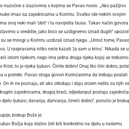
ao nazočne s izazovima s kojima se Pavao nosio. „Ako pažljivo
 muke imao sa zajednicama u Korintu.
Svatko ide nekim svojim
ma svoj neki mali ‘obrt’ i tu naviješta Isusa. Takav način govora
stavimo u središte, jako brzo se uzdignemo iznad dugih“ upozor
a su se mnogi u Korintu uzdizali iznad njega. „Untoč tome, Pava
ava. U raspravama nitko neće kazati ‘ja sam u krivu’. Nikada se u
ći istom rijekom, nego ima jedna druga rijeka kojoj se trebamo
 Krist, to je rijeka ljubavi. Činite dobro! Onaj tko čini dobro, pol
 su u potrebi. Pavao stoga govori Korinćanima da trebaju poslati
. On ih ne poznaju, ali ako otkidaju i daju srcem nešto za njih v
 drugim zajednicama, drugoj braći, odjedanput postaju zajedniča
djelo ljubavi, davanja, darivanja, čineći dobro“, poručio je bisku
upije, biskup Bože je
 ljubav Božja koja stalno želi biti konkretno na djelu u našemu