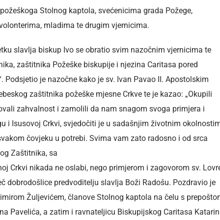
požeškoga Stolnog kaptola, svećenicima grada Požege,
volonterima, mladima te drugim vjernicima.
tku slavlja biskup Ivo se obratio svim nazočnim vjernicima te
ka, zaštitnika Požeške biskupije i njezina Caritasa pored
. Podsjetio je nazočne kako je sv. Ivan Pavao II. Apostolskim
ebeskog zaštitnika požeške mjesne Crkve te je kazao: „Okupili
tovali zahvalnost i zamolili da nam snagom svoga primjera i
u i Isusovoj Crkvi, svjedočiti je u sadašnjim životnim okolnosti
svakom čovjeku u potrebi.
Svima vam zato radosno i od srca
og Zaštitnika, sa
noj Crkvi nikada ne oslabi, nego primjerom i zagovorom sv. Lovr
iječ dobrodošlice predvoditelju slavlja Boži Radošu. Pozdravio je
mirom Žuljevićem, članove Stolnog kaptola na čelu s prepošt
na Pavelića, a zatim i ravnateljicu Biskupijskog Caritasa Katari