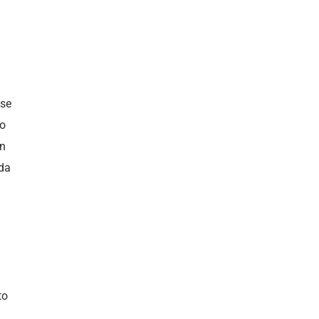
 se
io
en
 da
to