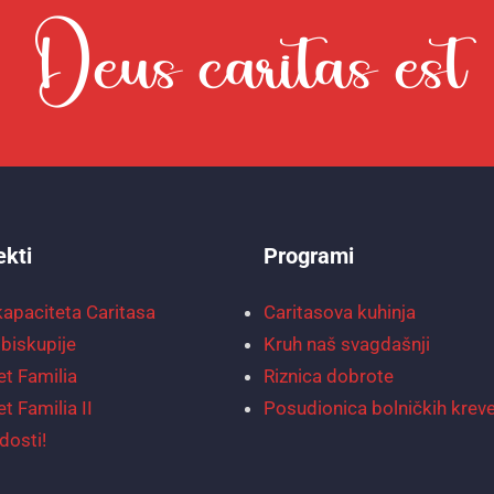
ekti
Programi
kapaciteta Caritasa
Caritasova kuhinja
biskupije
Kruh naš svagdašnji
et Familia
Riznica dobrote
et Familia II
Posudionica bolničkih krev
dosti!