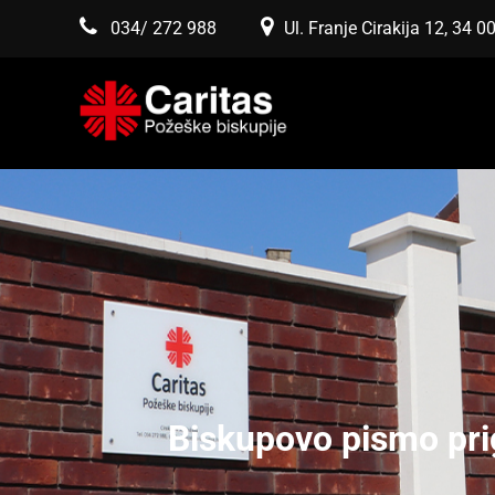
034/ 272 988
Ul. Franje Cirakija 12, 34 
Biskupovo pismo pri