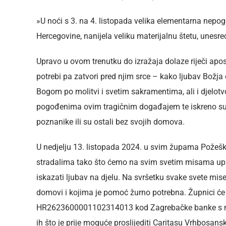
»U noći s 3. na 4. listopada velika elementarna nepo
Hercegovine, nanijela veliku materijalnu štetu, unesreći
Upravo u ovom trenutku do izražaja dolaze riječi apos
potrebi pa zatvori pred njim srce – kako ljubav Božja 
Bogom po molitvi i svetim sakramentima, ali i djelotv
pogođenima ovim tragičnim događajem te iskreno suosje
poznanike ili su ostali bez svojih domova.
U nedjelju 13. listopada 2024. u svim župama Požeš
stradalima tako što ćemo na svim svetim misama uputit
iskazati ljubav na djelu. Na svršetku svake svete mis
domovi i kojima je pomoć žurno potrebna. Župnici će p
HR2623600001102314013 kod Zagrebačke banke s naz
ih što je prije moguće proslijediti Caritasu Vrhbosansk