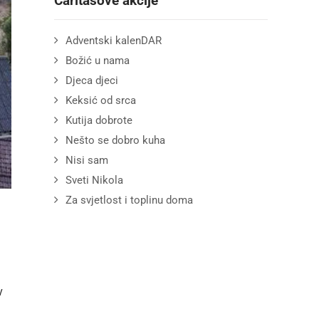
Caritasove akcije
Adventski kalenDAR
Božić u nama
Djeca djeci
Keksić od srca
Kutija dobrote
Nešto se dobro kuha
Nisi sam
Sveti Nikola
Za svjetlost i toplinu doma
v