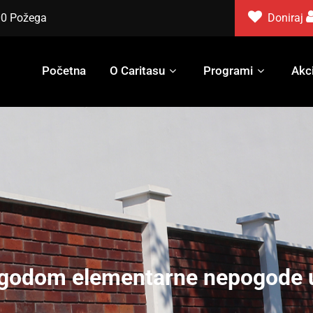
000 Požega
Doniraj
Početna
O Caritasu
Programi
Akci
godom elementarne nepogode u