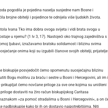
goda pogodila je pojedina naselja susjedne nam Bosne i
la brojne obitelji i pojedince te odnijela više ljudskih života.
tola Ivana Tko ima dobra ovoga svijeta i vidi brata svoga u
ostaje u njemu? (1 Iv 3, 17). Nastojeći oko trajnog zajedništva s
ornoj ljubavi, izražavamo bratsku solidarnost i blizinu svima
ćanje onima koji su izgubili članove svojih obitelji, prijatelje 
ke biskupije posvjedočit ćemo spomenutu suosjećajnu blizinu
i Bogu molitvu za braću i sestre u Bosni i Hercegovini, ali im 
e prikupljat ćemo novčane priloge za sve one kojima su uništeni
riloge dostaviti na žiro račun biskupijskog Caritasa
nakom »za pomoć stradalima u Bosni i Hercegovini«, a on ć
e nadbiskupije kako bi ih on dostavio najpotrebitijima. Niti