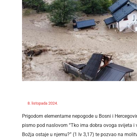
Off
8. listopada 2024.
ravnateljica
Novosti
Prigodom elementarne nepogode u Bosni i Hercegovini
pismo pod naslovom “Tko ima dobra ovoga svijeta i vi
Božja ostaje u njemu?” (1 Iv 3,17) te pozvao na moli