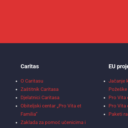
Caritas
EU proj
O Caritasu
Jačanje 
Zaštitnik Caritasa
Požeške 
Djelatnici Caritasa
Pro Vita 
Obiteljski centar „Pro Vita et
Pro Vita 
Familia“
Paketi ra
Zaklada za pomoć učenicima i