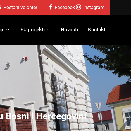
Postani volonter
Facebook
Instagram
je
EU projekti
Novosti
Kontakt
 Bosni i Hercegovini