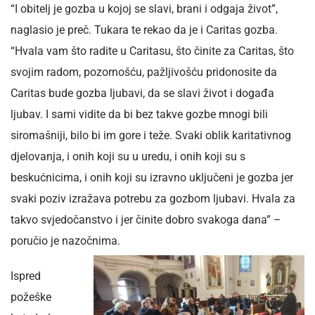
“I obitelj je gozba u kojoj se slavi, brani i odgaja život”,
naglasio je preč. Tukara te rekao da je i Caritas gozba.
“Hvala vam što radite u Caritasu, što činite za Caritas, što
svojim radom, pozornošću, pažljivošću pridonosite da
Caritas bude gozba ljubavi, da se slavi život i događa
ljubav. I sami vidite da bi bez takve gozbe mnogi bili
siromašniji, bilo bi im gore i teže. Svaki oblik karitativnog
djelovanja, i onih koji su u uredu, i onih koji su s
beskućnicima, i onih koji su izravno uključeni je gozba jer
svaki poziv izražava potrebu za gozbom ljubavi. Hvala za
takvo svjedočanstvo i jer činite dobro svakoga dana” –
poručio je nazočnima.
Ispred
požeške