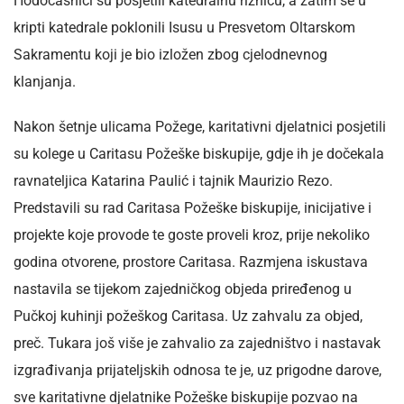
Hodočasnici su posjetili katedralnu riznicu, a zatim se u
kripti katedrale poklonili Isusu u Presvetom Oltarskom
Sakramentu koji je bio izložen zbog cjelodnevnog
klanjanja.
Nakon šetnje ulicama Požege, karitativni djelatnici posjetili
su kolege u Caritasu Požeške biskupije, gdje ih je dočekala
ravnateljica Katarina Paulić i tajnik Maurizio Rezo.
Predstavili su rad Caritasa Požeške biskupije, inicijative i
projekte koje provode te goste proveli kroz, prije nekoliko
godina otvorene, prostore Caritasa. Razmjena iskustava
nastavila se tijekom zajedničkog objeda priređenog u
Pučkoj kuhinji požeškog Caritasa. Uz zahvalu za objed,
preč. Tukara još više je zahvalio za zajedništvo i nastavak
izgrađivanja prijateljskih odnosa te je, uz prigodne darove,
sve karitativne djelatnike Požeške biskupije pozvao na