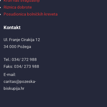
Kruh naš svagdašnji
Riznica dobrote
Posudionica bolničkih kreveta
Kontakt
Ul. Franje Cirakija 12
34 000 Požega
Tel.: 034/ 272 988
Faks: 034/ 273 988
E-mail:
caritas@pozeska-
biskupija.hr