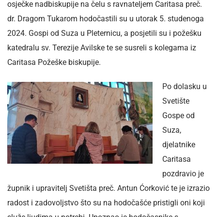
osječke nadbiskupije na čelu s ravnateljem Caritasa preč.
dr. Dragom Tukarom hodočastili su u utorak 5. studenoga
2024. Gospi od Suza u Pleternicu, a posjetili su i požešku
katedralu sv. Terezije Avilske te se susreli s kolegama iz
Caritasa Požeške biskupije.
Po dolasku u
Svetište
Gospe od
Suza,
djelatnike
Caritasa
pozdravio je
župnik i upravitelj Svetišta preč. Antun Ćorković te je izrazio
radost i zadovoljstvo što su na hodočašće pristigli oni koji