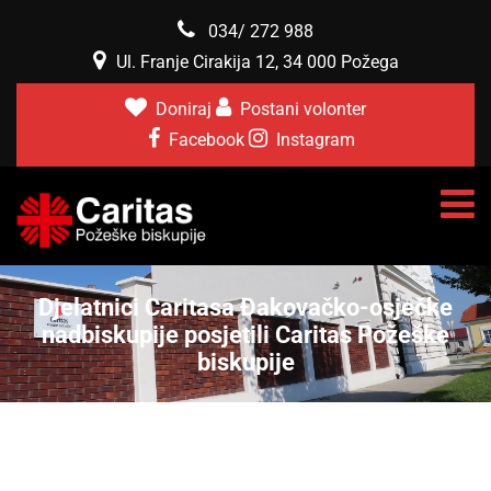
034/ 272 988
Ul. Franje Cirakija 12, 34 000 Požega
Doniraj
Postani volonter
Facebook
Instagram
Djelatnici Caritasa Đakovačko-osječke
nadbiskupije posjetili Caritas Požeške
biskupije