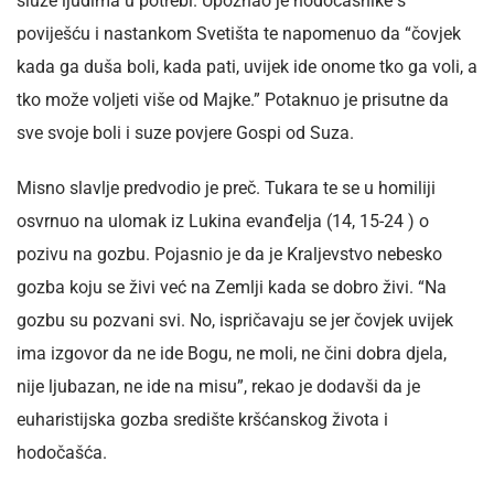
služe ljudima u potrebi. Upoznao je hodočasnike s
poviješću i nastankom Svetišta te napomenuo da “čovjek
kada ga duša boli, kada pati, uvijek ide onome tko ga voli, a
tko može voljeti više od Majke.” Potaknuo je prisutne da
sve svoje boli i suze povjere Gospi od Suza.
Misno slavlje predvodio je preč. Tukara te se u homiliji
osvrnuo na ulomak iz Lukina evanđelja (14, 15-24 ) o
pozivu na gozbu. Pojasnio je da je Kraljevstvo nebesko
gozba koju se živi već na Zemlji kada se dobro živi. “Na
gozbu su pozvani svi. No, ispričavaju se jer čovjek uvijek
ima izgovor da ne ide Bogu, ne moli, ne čini dobra djela,
nije ljubazan, ne ide na misu”, rekao je dodavši da je
euharistijska gozba središte kršćanskog života i
hodočašća.