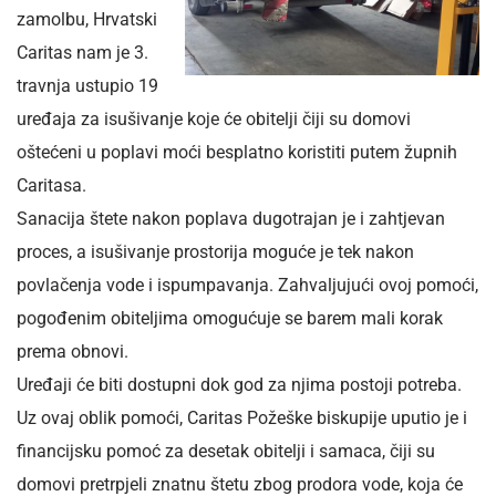
zamolbu, Hrvatski
Caritas nam je 3.
travnja ustupio 19
uređaja za isušivanje koje će obitelji čiji su domovi
oštećeni u poplavi moći besplatno koristiti putem župnih
Caritasa.
Sanacija štete nakon poplava dugotrajan je i zahtjevan
proces, a isušivanje prostorija moguće je tek nakon
povlačenja vode i ispumpavanja. Zahvaljujući ovoj pomoći,
pogođenim obiteljima omogućuje se barem mali korak
prema obnovi.
Uređaji će biti dostupni dok god za njima postoji potreba.
Uz ovaj oblik pomoći, Caritas Požeške biskupije uputio je i
financijsku pomoć za desetak obitelji i samaca, čiji su
domovi pretrpjeli znatnu štetu zbog prodora vode, koja će