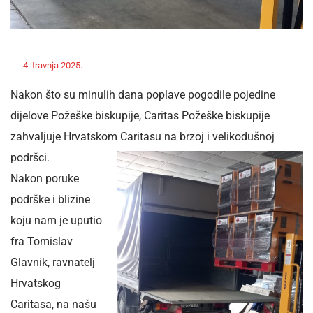
Off
4. travnja 2025.
ravnateljica
Novosti
Nakon što su minulih dana poplave pogodile pojedine
dijelove Požeške biskupije, Caritas Požeške biskupije
zahvaljuje Hrvatskom Caritasu na brzoj i velikodušnoj
podršci.
Nakon poruke
podrške i blizine
koju nam je uputio
fra Tomislav
Glavnik, ravnatelj
Hrvatskog
Caritasa, na našu