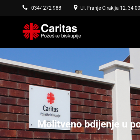
034/ 272 988
Ul. Franje Cirakija 12, 34 
Molitveno bdijenje u p