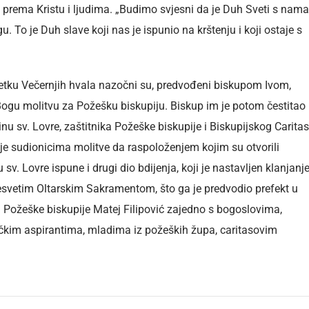
vi prema Kristu i ljudima. „Budimo svjesni da je Duh Sveti s nama
. To je Duh slave koji nas je ispunio na krštenju i koji ostaje s
etku Večernjih hvala nazočni su, predvođeni biskupom Ivom,
 Bogu molitvu za Požešku biskupiju. Biskup im je potom čestitao
nu sv. Lovre, zaštitnika Požeške biskupije i Biskupijskog Caritas
 je sudionicima molitve da raspoloženjem kojim su otvorili
 sv. Lovre ispune i drugi dio bdijenja, koji je nastavljen klanjan
esvetim Oltarskim Sakramentom, što ga je predvodio prefekt u
u Požeške biskupije Matej Filipović zajedno s bogoslovima,
čkim aspirantima, mladima iz požeških župa, caritasovim