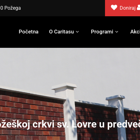
000 Požega
Doniraj
Početna
O Caritasu
Programi
Akci
ožeškoj crkvi sv. Lovre u predv