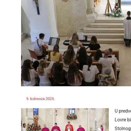
Off
9. kolovoza 2025.
ravnateljica
Novosti
U predve
Lovre b
Stolnog