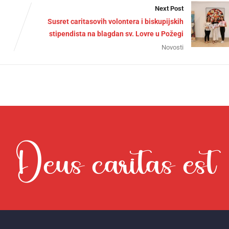
Next Post
Susret caritasovih volontera i biskupijskih
stipendista na blagdan sv. Lovre u Požegi
Novosti