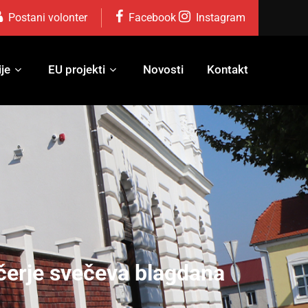
Postani volonter
Facebook
Instagram
je
EU projekti
Novosti
Kontakt
ečerje svečeva blagdana