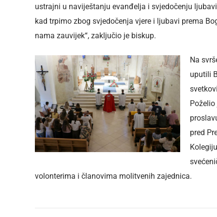
ustrajni u naviještanju evanđelja i svjedočenju ljuba
kad trpimo zbog svjedočenja vjere i ljubavi prema Bogu
nama zauvijek“, zaključio je biskup.
Na svrš
uputili
svetkovi
Poželio
proslavu
pred Pr
Kolegij
svećeni
volonterima i članovima molitvenih zajednica.