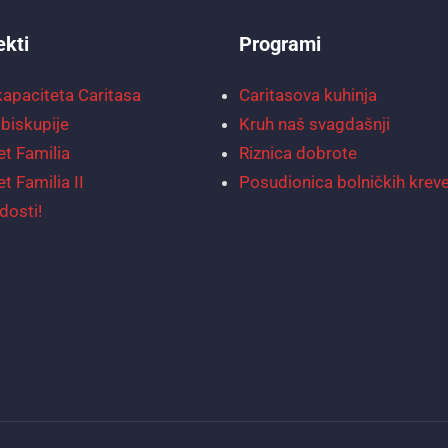
ekti
Programi
kapaciteta Caritasa
Caritasova kuhinja
biskupije
Kruh naš svagdašnji
et Familia
Riznica dobrote
et Familia II
Posudionica bolničkih krev
dosti!