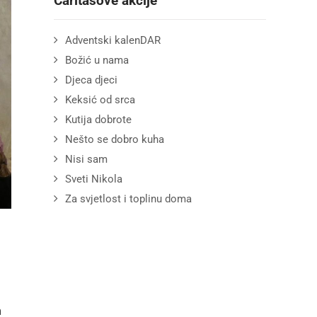
Caritasove akcije
Adventski kalenDAR
Božić u nama
Djeca djeci
Keksić od srca
Kutija dobrote
Nešto se dobro kuha
Nisi sam
Sveti Nikola
Za svjetlost i toplinu doma
m