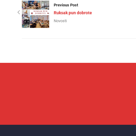
Previous Post
Ruksak pun dobrote
Novosti