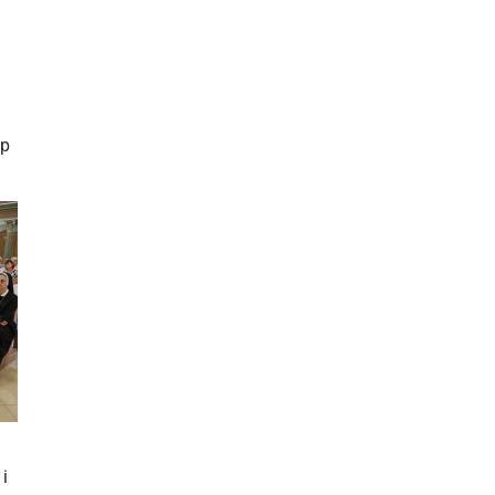
up
 i