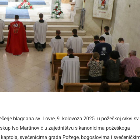
čerje blagdana sv. Lovre, 9. kolovoza 2025. u požeškoj crkvi sv.
iskup Ivo Martinović u zajedništvu s kanonicima požeškoga
 kaptola, svećenicima grada Požege, bogoslovima i svećenički