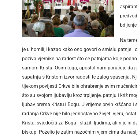
aspiran
predvodi
bdijenje
Na teme
je u homiliji kazao kako ono govori o smislu patnje 
poziva vjernike na radost što se patnjama koje podno
samom Kristu. Osim toga, apostol nam poručuje da j
supatnja s Kristom izvor radosti te zalog spasenja. Nj
tijekom povijesti Crkve bile ohrabrenje svim mučenicim
što su svojom ljubavlju kroz trpljenje, patnju i križ mo
ljubav prema Kristu i Bogu. U vrijeme prvih kršćana
rađanja Crkve nije bilo jednostavno živjeti vjeru, ostat
Kristu, svjedočiti za Boga i služiti ljudima, ali nije ni 
biskup. Poželio je zatim nazočnim vjernicima da naslje