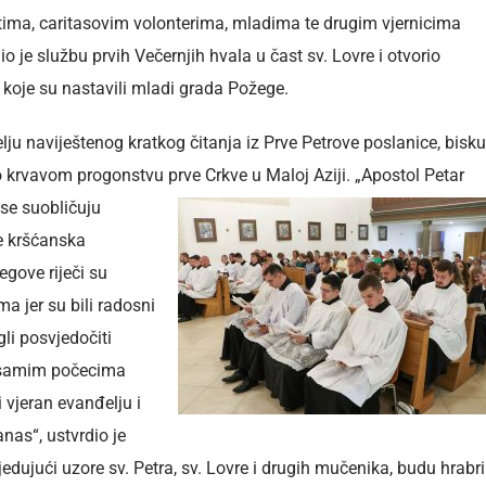
tima, caritasovim volonterima, mladima te drugim vjernicima
o je službu prvih Večernjih hvala u čast sv. Lovre i otvorio
 koje su nastavili mladi grada Požege.
lju naviještenog kratkog čitanja iz Prve Petrove poslanice, bisk
i o krvavom progonstvu
prve Crkve u Maloj Aziji. „Apostol Petar
se suobličuju
e kršćanska
egove riječi su
a jer su bili radosni
gli posvjedočiti
 i samim počecima
i vjeran evanđelju i
danas“, ustvrdio je
dujući uzore sv. Petra, sv. Lovre i drugih mučenika, budu hrabri