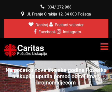
034/ 272 988
Ul. Franje Cirakija 12, 34 000 Požega
Doniraj
Postani volonter
Facebook
Instagram
Na početku nove školske godine Požeška
biskupija uputila pomoć obiteljima s
brojnom djecom