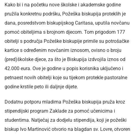
Kako bi i na početku nove školske i akademske godine
pružila konkretnu podršku, Požeška biskupija proteklih je
dana, posredstvom biskupijskog Caritasa, uputila novčanu
pomoć obiteljima s brojnom djecom. Tom prigodom 177
obitelji s područja Požeške biskupije primile su potrošačke
kartice s određenim novčanim iznosom, ovisno o broju
(pred)školske djece, za što je Biskupija izdvojila iznos od
42.000 eura. Ove je godine u popis korisnika uključeno i
petnaest novih obitelji koje su tijekom protekle pastoralne
godine krstile peto ili daljnje dijete.
Dodatnu potporu mladima Požeška biskupija pruža kroz
stipendijski program Zaklade za pomoć učenicima i
studentima. Natječaj za dodjelu stipendija, koji je požeški
biskup Ivo Martinović otvorio na blagdan sv. Lovre, otvoren