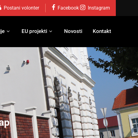
Postani volonter
Facebook
Instagram
je
EU projekti
Novosti
Kontakt
eap