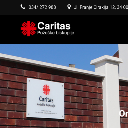
034/ 272 988
Ul. Franje Cirakija 12, 34 
On