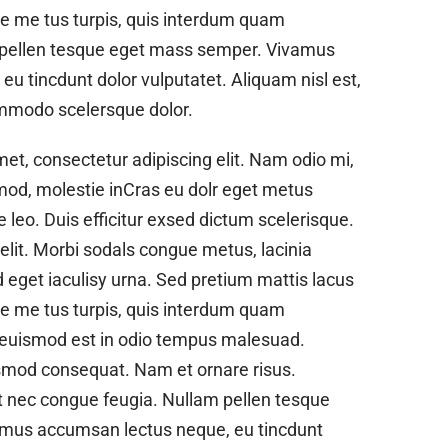
ue me tus turpis, quis interdum quam
 pellen tesque eget mass semper. Vivamus
u tincdunt dolor vulputatet. Aliquam nisl est,
mmodo scelersque dolor.
et, consectetur adipiscing elit. Nam odio mi,
mod, molestie inCras eu dolr eget metus
ae leo. Duis efficitur exsed dictum scelerisque.
lit. Morbi sodals congue metus, lacinia
 eget iaculisy urna. Sed pretium mattis lacus
ue me tus turpis, quis interdum quam
 euismod est in odio tempus malesuad.
mod consequat. Nam et ornare risus.
at nec congue feugia. Nullam pellen tesque
mus accumsan lectus neque, eu tincdunt