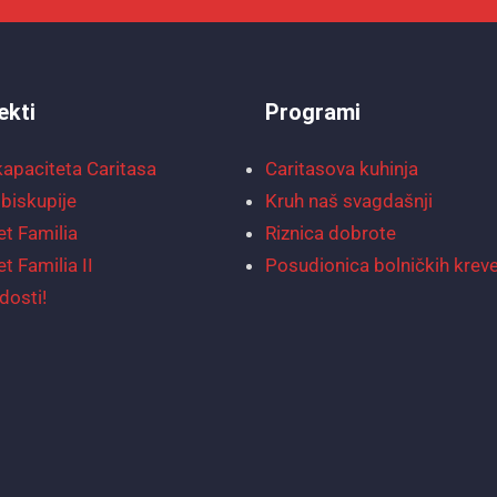
ekti
Programi
kapaciteta Caritasa
Caritasova kuhinja
biskupije
Kruh naš svagdašnji
et Familia
Riznica dobrote
et Familia II
Posudionica bolničkih krev
dosti!