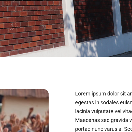
Lorem ipsum dolor sit am
egestas in sodales euis
lacinia vulputate vel vit
Maecenas sed gravida ve
portae nunc varus a. Sed