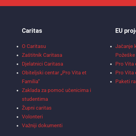
Caritas
EU proj
O Caritasu
Jačanje 
Zaštitnik Caritasa
Požeške 
Djelatnici Caritasa
Pro Vita 
Obiteljski centar „Pro Vita et
Pro Vita 
Familia“
Paketi ra
Zaklada za pomoć učenicima i
studentima
Župni caritas
Volonteri
Važniji dokumenti