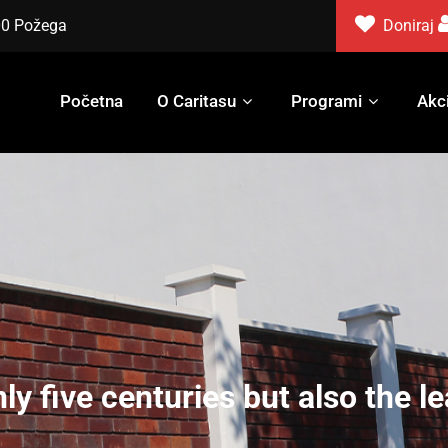
000 Požega
Doniraj
Početna
O Caritasu
Programi
Akci
ly five centuries but also the l