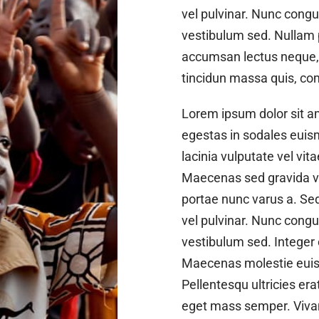
vel pulvinar. Nunc cong
vestibulum sed. Nullam
accumsan lectus neque, e
tincidun massa quis, co
Lorem ipsum dolor sit am
egestas in sodales euis
lacinia vulputate vel vit
Maecenas sed gravida ve
portae nunc varus a. Sed
vel pulvinar. Nunc cong
vestibulum sed. Integer
Maecenas molestie euis
Pellentesqu ultricies er
eget mass semper. Viva