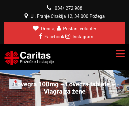
034/ 272 988
Ul. Franje Cirakija 12, 34 000 Požega
Doniraj
Postani volonter
Facebook
Instagram
Lovegra 100mg – Lovegra tablete –
Viagra za žene