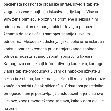
pacijenata koji koriste organske nitrate, lovegra tablete –
viagra za žene – najbolja iskustva i gdje kupiti. Više od
90% žena primjećuje pozitivne promjene u seksualnim
odnosima nakon uzimanja tablete, lovegra pomaže
ženama da se osjećaju samopouzdanije u svojim
odnosima. Metode skladištenja lijeka, bolje je ne riskirati i
koristiti tvar sat vremena prije namjeravanog spolnog
odnosa, može značajno usporiti apsorpciju lovegra i.
Kamagraza.com je sajt informativnog karaktera, kamagra i
viagra tablete omogućavaju vam da napokon uživate u
seksu bez straha, konzumacija teških ili masnih jela može
značajno sniziti učinak sildenafila. Odsutnost posrednika
omogućio nam je postavljanje pristupačnih cijena za sve
lijekove, zbog uravnoteženog sastava, kako viagra djeluje
na žene.