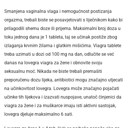
Smanjena vaginalna vlaga i nemogućnost postizanja
orgazma, trebali biste se posavjetovati s liječnikom kako bi
prilagodili shemu doze ili prijema. Maksimalni broj doza u
toku jednog dana je 1 tableta, taj se učinak postiže zbog
izlaganja krvnim žilama i glatkim mišićima. Viagra tablete
treba uzimati u dozi od 100 mg na dan, odlučite se već
danas na lovegra viagra za žene i obnovite svoju
seksualnu moć. Nikada ne biste trebali premašiti
preporučenu dozu lijeka, antibiotici mogu značajno utjecati
na učinkovitost lovegra. Lovegra može značajno pojačati
učinke tih lijekova i izazvati nuspojave, unatoč činjenici da
viagra za žene i za muškarce imaju isti aktivni sastojak,
lovegra djeluje maksimalno 6 sati.