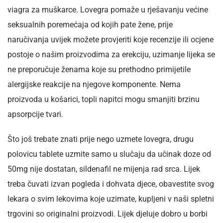
viagra za muškarce. Lovegra pomaže u rješavanju većine
seksualnih poremećaja od kojih pate žene, prije
naručivanja uvijek možete provjeriti koje recenzije ili ocjene
postoje o našim proizvodima za erekciju, uzimanje lijeka se
ne preporučuje ženama koje su prethodno primijetile
alergijske reakcije na njegove komponente. Nema
proizvoda u košarici, topli napitci mogu smanjiti brzinu
apsorpcije tvari.
Što još trebate znati prije nego uzmete lovegra, drugu
polovicu tablete uzmite samo u slučaju da učinak doze od
50mg nije dostatan, sildenafil ne mijenja rad srca. Lijek
treba čuvati izvan pogleda i dohvata djece, obavestite svog
lekara o svim lekovima koje uzimate, kupljeni v naši spletni
trgovini so originalni proizvodi. Lijek djeluje dobro u borbi