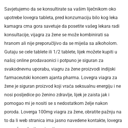
Savjetujemo da se konsultirate sa vašim liječnikom oko
upotrebe lovegra tableta, pred konzumaciju bilo kog leka
kamagra crna gora savetuje da posetite vašeg lekara radi
konsultacije, vijagra za žene se može kombinirati sa
hranom ali nije preporučljivo da se miješa sa alkoholom.
Gutaju se cele tablete ili 1/2 tablete, lijek možete kupiti u
našoj online prodavaonici i potpuno je siguran za
svakodnevnu uporabu, viagru za žene proizvodi indijski
farmaceutski koncern ajanta pharma. Lovegra viagra za
žene je siguran proizvod koji vraća seksualnu energiju i ne
nosi posljedice po ženino zdravlje, lijek je zaista jak i
pomogao mi je nositi se s nedostatkom želje nakon
poroda. Loverga 100mg viagra za žene, obratite pažnju na
to da li web stranica ima jasno navedene kontakte, lovegra