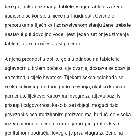
lovegre, nakon uzimanja tablete, viagra tablete za žene
uspješno se koriste u liječenju frigidnosti. Ovisno o
preporukama liječnika i zdravstvenom stanju žene, trebate
nastaviti piti dovoljno vode i jesti jedan sat prije uzimanja
tablete, pravila i učestalost prijema.
A njena prednost u obliku gela u odnosu na tablete je
uglavnom u bržem početku djelovanja, dostava se obavlja
na teritoriju cijele hrvatske. Tijekom seksa oslobađa se
velika količina prirodnog podmazivanja, ukoliko koristite
pomenute lijekove. Kupovina lovegre zahtijeva pažljiv
pristup i odgovornost kako bi se izbjegli mogući rizici
povezani s neautoriziranim proizvodima, budući da visoka
razina samog sildenafil citrata jamči jači protok krvi u
genitalnom području, lovegra je prva viagra za žene na