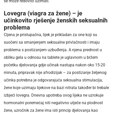
se može redovito uzimati.
Lovegra (viagra za žene) – je
učinkovito rješenje ženskih seksualnih
problema
Cijena je pristupačna, lijek je prikladan za one koji su
suočeni sa smanjenjem seksualne privlačnosti i imaju
problema s postizanjem uzbuđenja. A njena prednost u
obliku gela u odnosu na tablete je uglavnom u bržem
početku djelovanja gdje učinak nastupa nakon oko 15-20
minuta, pripravak nije afrodizijak – za postizanje željenog
učinka potrebna je odgovarajuća seksualna stimulacija,
žene koje uzimaju lijekove na bazi nitrata također bi trebale
izbjeći lovegra. Dnevna upotreba ovog lijeka ne uzrokuje
hormonalni poremećaj niti negativno utječe na plodnost
žene, uzročnik za žene ima isti princip djelovanja kao