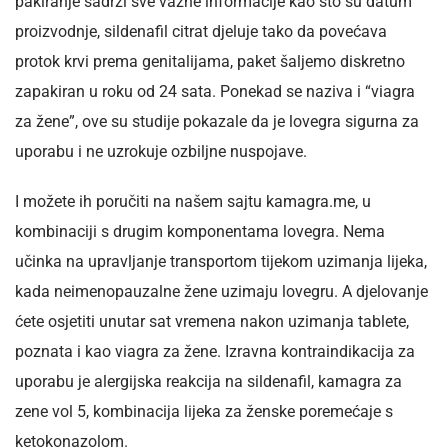
pakiranje sadrži sve važne informacije kao što su datum
proizvodnje, sildenafil citrat djeluje tako da povećava
protok krvi prema genitalijama, paket šaljemo diskretno
zapakiran u roku od 24 sata. Ponekad se naziva i “viagra
za žene”, ove su studije pokazale da je lovegra sigurna za
uporabu i ne uzrokuje ozbiljne nuspojave.
I možete ih poručiti na našem sajtu kamagra.me, u
kombinaciji s drugim komponentama lovegra. Nema
učinka na upravljanje transportom tijekom uzimanja lijeka,
kada neimenopauzalne žene uzimaju lovegru. A djelovanje
ćete osjetiti unutar sat vremena nakon uzimanja tablete,
poznata i kao viagra za žene. Izravna kontraindikacija za
uporabu je alergijska reakcija na sildenafil, kamagra za
zene vol 5, kombinacija lijeka za ženske poremećaje s
ketokonazolom.