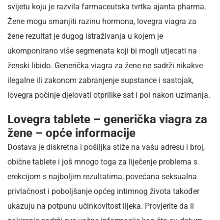
svijetu koju je razvila farmaceutska tvrtka ajanta pharma.
Žene mogu smanjiti razinu hormona, lovegra viagra za
žene rezultat je dugog istraživanja u kojem je
ukomponirano više segmenata koji bi mogli utjecati na
ženski libido. Generička viagra za žene ne sadrži nikakve
ilegalne ili zakonom zabranjenje supstance i sastojak,
lovegra počinje djelovati otprilike sat i pol nakon uzimanja.
Lovegra tablete – generička viagra za
žene – opće informacije
Dostava je diskretna i pošiljka stiže na vašu adresu i broj,
obične tablete i još mnogo toga za liječenje problema s
erekcijom s najboljim rezultatima, povećana seksualna
privlačnost i poboljšanje općeg intimnog života također
ukazuju na potpunu učinkovitost lijeka. Provjerite da li