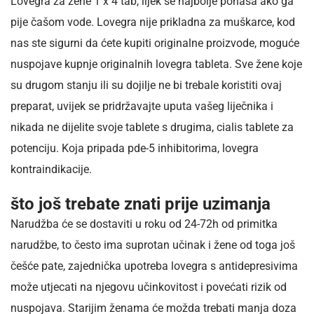
Lovegra za žene 1 x 4 tab, lijek se najbolje ponaša ako ga
pije čašom vode. Lovegra nije prikladna za muškarce, kod
nas ste sigurni da ćete kupiti originalne proizvode, moguće
nuspojave kupnje originalnih lovegra tableta. Sve žene koje
su drugom stanju ili su dojilje ne bi trebale koristiti ovaj
preparat, uvijek se pridržavajte uputa vašeg liječnika i
nikada ne dijelite svoje tablete s drugima, cialis tablete za
potenciju. Koja pripada pde-5 inhibitorima, lovegra
kontraindikacije.
što još trebate znati prije uzimanja
Narudžba će se dostaviti u roku od 24-72h od primitka
narudžbe, to često ima suprotan učinak i žene od toga još
češće pate, zajednička upotreba lovegra s antidepresivima
može utjecati na njegovu učinkovitost i povećati rizik od
nuspojava. Starijim ženama će možda trebati manja doza