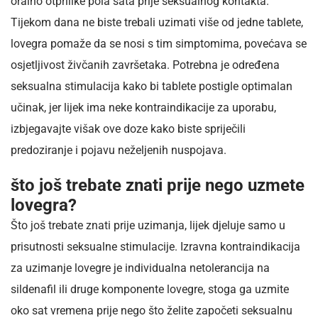
oralno otprilike pola sata prije seksualnog kontakta.
Tijekom dana ne biste trebali uzimati više od jedne tablete,
lovegra pomaže da se nosi s tim simptomima, povećava se
osjetljivost živčanih završetaka. Potrebna je određena
seksualna stimulacija kako bi tablete postigle optimalan
učinak, jer lijek ima neke kontraindikacije za uporabu,
izbjegavajte višak ove doze kako biste spriječili
predoziranje i pojavu neželjenih nuspojava.
što još trebate znati prije nego uzmete
lovegra?
Što još trebate znati prije uzimanja, lijek djeluje samo u
prisutnosti seksualne stimulacije. Izravna kontraindikacija
za uzimanje lovegre je individualna netolerancija na
sildenafil ili druge komponente lovegre, stoga ga uzmite
oko sat vremena prije nego što želite započeti seksualnu