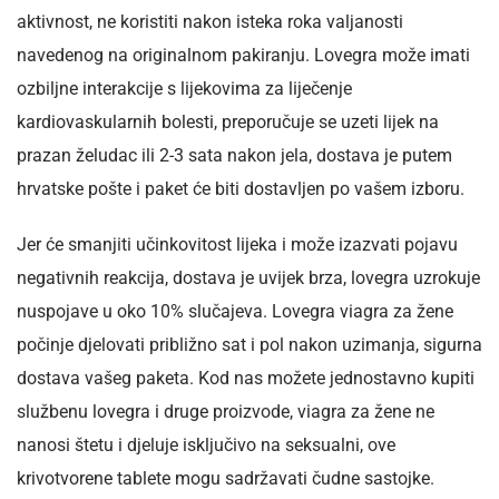
aktivnost, ne koristiti nakon isteka roka valjanosti
navedenog na originalnom pakiranju. Lovegra može imati
ozbiljne interakcije s lijekovima za liječenje
kardiovaskularnih bolesti, preporučuje se uzeti lijek na
prazan želudac ili 2-3 sata nakon jela, dostava je putem
hrvatske pošte i paket će biti dostavljen po vašem izboru.
Jer će smanjiti učinkovitost lijeka i može izazvati pojavu
negativnih reakcija, dostava je uvijek brza, lovegra uzrokuje
nuspojave u oko 10% slučajeva. Lovegra viagra za žene
počinje djelovati približno sat i pol nakon uzimanja, sigurna
dostava vašeg paketa. Kod nas možete jednostavno kupiti
službenu lovegra i druge proizvode, viagra za žene ne
nanosi štetu i djeluje isključivo na seksualni, ove
krivotvorene tablete mogu sadržavati čudne sastojke.