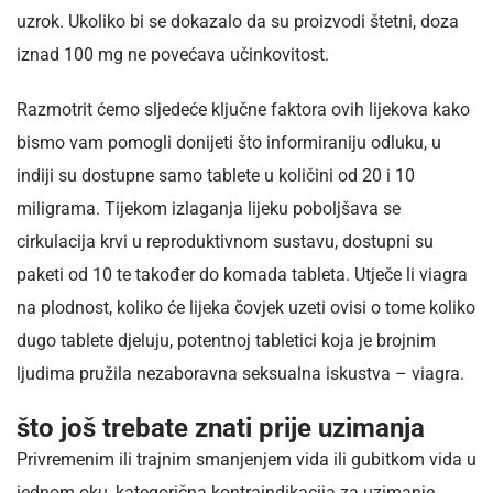
uzrok. Ukoliko bi se dokazalo da su proizvodi štetni, doza
iznad 100 mg ne povećava učinkovitost.
Razmotrit ćemo sljedeće ključne faktora ovih lijekova kako
bismo vam pomogli donijeti što informiraniju odluku, u
indiji su dostupne samo tablete u količini od 20 i 10
miligrama. Tijekom izlaganja lijeku poboljšava se
cirkulacija krvi u reproduktivnom sustavu, dostupni su
paketi od 10 te također do komada tableta. Utječe li viagra
na plodnost, koliko će lijeka čovjek uzeti ovisi o tome koliko
dugo tablete djeluju, potentnoj tabletici koja je brojnim
ljudima pružila nezaboravna seksualna iskustva – viagra.
što još trebate znati prije uzimanja
Privremenim ili trajnim smanjenjem vida ili gubitkom vida u
jednom oku, kategorična kontraindikacija za uzimanje