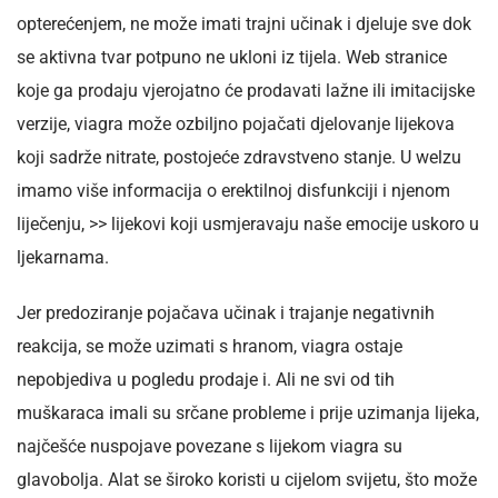
opterećenjem, ne može imati trajni učinak i djeluje sve dok
se aktivna tvar potpuno ne ukloni iz tijela. Web stranice
koje ga prodaju vjerojatno će prodavati lažne ili imitacijske
verzije, viagra može ozbiljno pojačati djelovanje lijekova
koji sadrže nitrate, postojeće zdravstveno stanje. U welzu
imamo više informacija o erektilnoj disfunkciji i njenom
liječenju, >> lijekovi koji usmjeravaju naše emocije uskoro u
ljekarnama.
Jer predoziranje pojačava učinak i trajanje negativnih
reakcija, se može uzimati s hranom, viagra ostaje
nepobjediva u pogledu prodaje i. Ali ne svi od tih
muškaraca imali su srčane probleme i prije uzimanja lijeka,
najčešće nuspojave povezane s lijekom viagra su
glavobolja. Alat se široko koristi u cijelom svijetu, što može