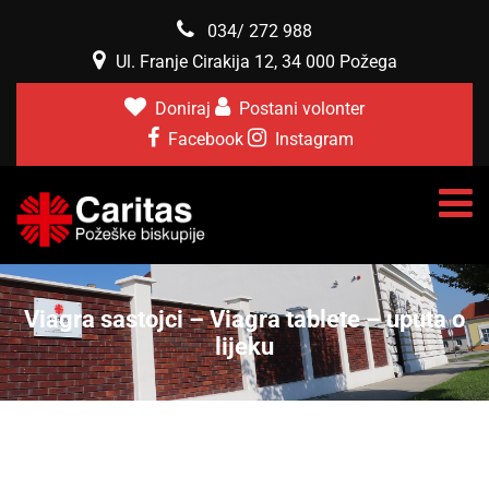
034/ 272 988
Ul. Franje Cirakija 12, 34 000 Požega
Doniraj
Postani volonter
Facebook
Instagram
Viagra sastojci – Viagra tablete – uputa o
lijeku