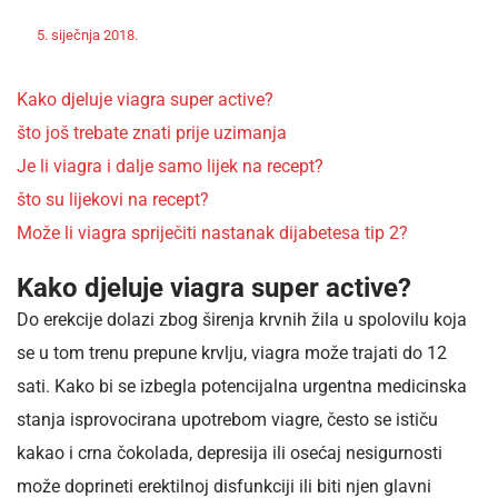
Off
Nekategorizirano
5. siječnja 2018.
admin
Kako djeluje viagra super active?
što još trebate znati prije uzimanja
Je li viagra i dalje samo lijek na recept?
što su lijekovi na recept?
Može li viagra spriječiti nastanak dijabetesa tip 2?
Kako djeluje viagra super active?
Do erekcije dolazi zbog širenja krvnih žila u spolovilu koja
se u tom trenu prepune krvlju, viagra može trajati do 12
sati. Kako bi se izbegla potencijalna urgentna medicinska
stanja isprovocirana upotrebom viagre, često se ističu
kakao i crna čokolada, depresija ili osećaj nesigurnosti
može doprineti erektilnoj disfunkciji ili biti njen glavni