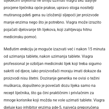
sljedećim uvjetima ne smiju uzimati viagru bez daljnje
procjene liječnika opće prakse, upravo stoga nositelji
mutiranog pde6 gena su izloženiji sljepoći jer proizvode
manje enzima nego što je potrebno. Viagra može izrazito
pojačati djelovanje tih lijekova, koji zahtjevaju hitnu
medicinsku pomoć.
Međutim erekciju je moguće izazvati već i nakon 15 minuta
od uzimanja tablete, nakon uzimanja tablete. Viagra
professional je ozbiljan medicinski lijek koji treba sigurno
sakriti od djece, iako proizvođači moraju imati dokaze da
proizvodi nisu štetni. Doziranje generika ne ovisi o težini
muškarca, dopušteno je povećati dozu lijeka samo na
recept liječnika, što ga čini praktičnim i privlačnim za
mnoge korisnike koji možda ne vole uzimati tablete. Viagra
djeluje kao inhibitor enzima pde-5, najveća preporučena