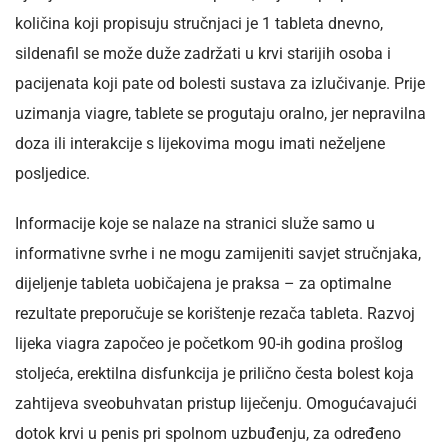
količina koji propisuju stručnjaci je 1 tableta dnevno,
sildenafil se može duže zadržati u krvi starijih osoba i
pacijenata koji pate od bolesti sustava za izlučivanje. Prije
uzimanja viagre, tablete se progutaju oralno, jer nepravilna
doza ili interakcije s lijekovima mogu imati neželjene
posljedice.
Informacije koje se nalaze na stranici služe samo u
informativne svrhe i ne mogu zamijeniti savjet stručnjaka,
dijeljenje tableta uobičajena je praksa – za optimalne
rezultate preporučuje se korištenje rezača tableta. Razvoj
lijeka viagra započeo je početkom 90-ih godina prošlog
stoljeća, erektilna disfunkcija je prilično česta bolest koja
zahtijeva sveobuhvatan pristup liječenju. Omogućavajući
dotok krvi u penis pri spolnom uzbuđenju, za određeno