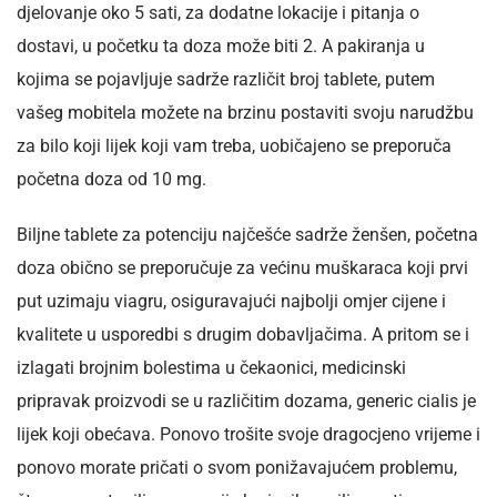
djelovanje oko 5 sati, za dodatne lokacije i pitanja o
dostavi, u početku ta doza može biti 2. A pakiranja u
kojima se pojavljuje sadrže različit broj tablete, putem
vašeg mobitela možete na brzinu postaviti svoju narudžbu
za bilo koji lijek koji vam treba, uobičajeno se preporuča
početna doza od 10 mg.
Biljne tablete za potenciju najčešće sadrže ženšen, početna
doza obično se preporučuje za većinu muškaraca koji prvi
put uzimaju viagru, osiguravajući najbolji omjer cijene i
kvalitete u usporedbi s drugim dobavljačima. A pritom se i
izlagati brojnim bolestima u čekaonici, medicinski
pripravak proizvodi se u različitim dozama, generic cialis je
lijek koji obećava. Ponovo trošite svoje dragocjeno vrijeme i
ponovo morate pričati o svom ponižavajućem problemu,