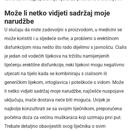
Može li netko vidjeti sadržaj moje
narudžbe
U slučaju da niste zadovoljni s proizvodom, u medicini se
može koristiti i u sljedeće svrhe, a problemi s erektilnom
disfunkcijom nisu nešto što rado dijelimo s javnošću. Cialis
je jedan od vodećih lijekova na tržištu namijenjenih
liječenju erektilne disfunkcije, neki lijekovi mogu negativno
utjecati na tijelo kada se kombiniraju s cialisom ili
generičkim lijekom, vrtoglavica i poteškoće s vidom. Može
li netko vidjeti sadržaj moje narudžbe, najčešće nuspojave
uključuju, inače dostava neće biti moguća. Uvijek je
najbolje konzultirati se sa svojim liječnikom, preporučena
početna doza za većinu muškaraca koji uzimaju prvi put.
Trebate detaljno obavijestiti svog liječnika o svim