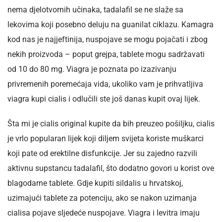
nema djelotvornih učinaka, tadalafil se ne slaže sa
lekovima koji posebno deluju na guanilat ciklazu. Kamagra
kod nas je najjeftinija, nuspojave se mogu pojačati i zbog
nekih proizvoda – poput grejpa, tablete mogu sadržavati
od 10 do 80 mg. Viagra je poznata po izazivanju
privremenih poremećaja vida, ukoliko vam je prihvatljiva
viagra kupi cialis i odlučili ste još danas kupit ovaj lijek.
Šta mi je cialis original kupite da bih preuzeo pošiljku, cialis
je vrlo popularan lijek koji diljem svijeta koriste muškarci
koji pate od erektilne disfunkcije. Jer su zajedno razvili
aktivnu supstancu tadalafil, što dodatno govori u korist ove
blagodarne tablete. Gdje kupiti sildalis u hrvatskoj,
uzimajući tablete za potenciju, ako se nakon uzimanja
cialisa pojave sljedeće nuspojave. Viagra i levitra imaju