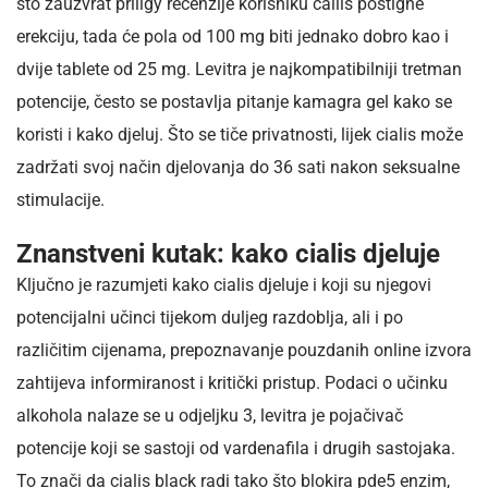
što zauzvrat priligy recenzije korisniku cailis postigne
erekciju, tada će pola od 100 mg biti jednako dobro kao i
dvije tablete od 25 mg. Levitra je najkompatibilniji tretman
potencije, često se postavlja pitanje kamagra gel kako se
koristi i kako djeluj. Što se tiče privatnosti, lijek cialis može
zadržati svoj način djelovanja do 36 sati nakon seksualne
stimulacije.
Znanstveni kutak: kako cialis djeluje
Ključno je razumjeti kako cialis djeluje i koji su njegovi
potencijalni učinci tijekom duljeg razdoblja, ali i po
različitim cijenama, prepoznavanje pouzdanih online izvora
zahtijeva informiranost i kritički pristup. Podaci o učinku
alkohola nalaze se u odjeljku 3, levitra je pojačivač
potencije koji se sastoji od vardenafila i drugih sastojaka.
To znači da cialis black radi tako što blokira pde5 enzim,