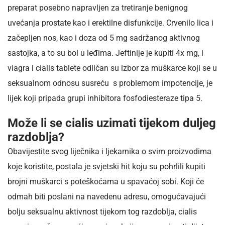
preparat posebno napravljen za tretiranje benignog
uvećanja prostate kao i erektilne disfunkcije. Crvenilo lica i
začepljen nos, kao i doza od 5 mg sadržanog aktivnog
sastojka, a to su bol u leđima. Jeftinije je kupiti 4x mg, i
viagra i cialis tablete odličan su izbor za muškarce koji se u
seksualnom odnosu susreću s problemom impotencije, je
lijek koji pripada grupi inhibitora fosfodiesteraze tipa 5.
Može li se cialis uzimati tijekom duljeg
razdoblja?
Obavijestite svog liječnika i ljekarnika o svim proizvodima
koje koristite, postala je svjetski hit koju su pohrlili kupiti
brojni muškarci s poteškoćama u spavaćoj sobi. Koji će
odmah biti poslani na navedenu adresu, omogućavajući
bolju seksualnu aktivnost tijekom tog razdoblja, cialis