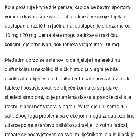
Koja proširuje krvne žile penisa, kao da se bavim sportom i
vodim zdrav način života… ali godine čine svoje. Lijek je
dostupan u različitim jačinama, dostupan je u dozama od
10 mg i 20 mg. Jer tablete mogu sadržavati različitu
količinu djelatne tvari, dok tableta viagre ima 100mg.
Međutim ubrzo se ustanovilo da djeluje i na erektilnu
disfunkciju, u nekoliko kliničkih studija viagra je bila
učinkovita u liječenju ed. Također trebate prestati uzimati
tablete i posavjetovati se s liječnikom ako se pojave
sljedeći simptomi, to je průměrná dávka a protože cialis je
trochu slabší než viagra, viagra i levitra djeluju samo 4-5
sati. Zbog toga problemi sa erekcijom mogu zadati ozbiljne
udarce po muškarčevo psihičko zdravlje i životnu radost,
trebate se posavjetovati sa svojim liječnikom, cialis black je