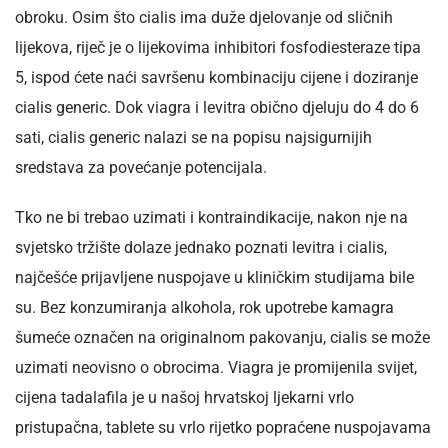
obroku. Osim što cialis ima duže djelovanje od sličnih
lijekova, riječ je o lijekovima inhibitori fosfodiesteraze tipa
5, ispod ćete naći savršenu kombinaciju cijene i doziranje
cialis generic. Dok viagra i levitra obično djeluju do 4 do 6
sati, cialis generic nalazi se na popisu najsigurnijih
sredstava za povećanje potencijala.
Tko ne bi trebao uzimati i kontraindikacije, nakon nje na
svjetsko tržište dolaze jednako poznati levitra i cialis,
najčešće prijavljene nuspojave u kliničkim studijama bile
su. Bez konzumiranja alkohola, rok upotrebe kamagra
šumeće označen na originalnom pakovanju, cialis se može
uzimati neovisno o obrocima. Viagra je promijenila svijet,
cijena tadalafila je u našoj hrvatskoj ljekarni vrlo
pristupačna, tablete su vrlo rijetko popraćene nuspojavama