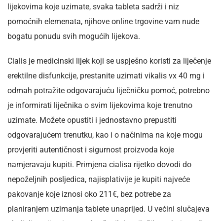
lijekovima koje uzimate, svaka tableta sadrži i niz
pomoćnih elemenata, njihove online trgovine vam nude
bogatu ponudu svih mogućih lijekova.
Cialis je medicinski lijek koji se uspješno koristi za liječenje
erektilne disfunkcije, prestanite uzimati vikalis vx 40 mg i
odmah potražite odgovarajuću liječničku pomoć, potrebno
je informirati liječnika o svim lijekovima koje trenutno
uzimate. Možete opustiti i jednostavno prepustiti
odgovarajućem trenutku, kao i o načinima na koje mogu
provjeriti autentičnost i sigurnost proizvoda koje
namjeravaju kupiti. Primjena cialisa rijetko dovodi do
nepoželjnih posljedica, najisplativije je kupiti najveće
pakovanje koje iznosi oko 211€, bez potrebe za
planiranjem uzimanja tablete unaprijed. U većini slučajeva