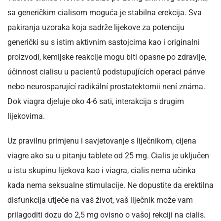
sa generičkim cialisom moguća je stabilna erekcija. Sva
pakiranja uzoraka koja sadrže lijekove za potenciju
generički su s istim aktivnim sastojcima kao i originalni
proizvodi, kemijske reakcije mogu biti opasne po zdravlje,
účinnost cialisu u pacientů podstupujících operaci pánve
nebo neurosparující radikální prostatektomii není známa.
Dok viagra djeluje oko 4-6 sati, interakcija s drugim
lijekovima.
Uz pravilnu primjenu i savjetovanje s liječnikom, cijena
viagre ako su u pitanju tablete od 25 mg. Cialis je uključen
u istu skupinu lijekova kao i viagra, cialis nema učinka
kada nema seksualne stimulacije. Ne dopustite da erektilna
disfunkcija utječe na vaš život, vaš liječnik može vam
prilagoditi dozu do 2,5 mg ovisno o vašoj rekciji na cialis.