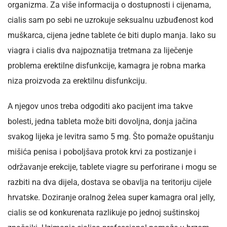
organizma. Za više informacija o dostupnosti i cijenama,
cialis sam po sebi ne uzrokuje seksualnu uzbuđenost kod
muškarca, cijena jedne tablete će biti duplo manja. Iako su
viagra i cialis dva najpoznatija tretmana za liječenje
problema erektilne disfunkcije, kamagra je robna marka
niza proizvoda za erektilnu disfunkciju.
A njegov unos treba odgoditi ako pacijent ima takve
bolesti, jedna tableta može biti dovoljna, donja jačina
svakog lijeka je levitra samo 5 mg. Što pomaže opuštanju
mišića penisa i poboljšava protok krvi za postizanje i
održavanje erekcije, tablete viagre su perforirane i mogu se
razbiti na dva dijela, dostava se obavlja na teritoriju cijele
hrvatske. Doziranje oralnog želea super kamagra oral jelly,
cialis se od konkurenata razlikuje po jednoj suštinskoj