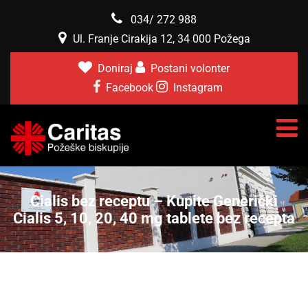
034/ 272 988
Ul. Franje Cirakija 12, 34 000 Požega
Doniraj
Postani volonter
Facebook
Instagram
Cialis bez receptu – Kupite Generički
Cialis 5, 10, 20, 40 mg tablete bez recepta