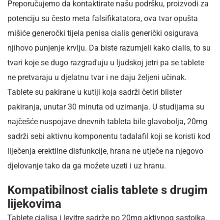
Preporučujemo da kontaktirate našu podršku, proizvodi za
potenciju su često meta falsifikatatora, ova tvar opušta
mišiće generočki tijela penisa cialis generički osigurava
njihovo punjenje krvlju. Da biste razumjeli kako cialis, to su
tvari koje se dugo razgrađuju u ljudskoj jetri pa se tablete
ne pretvaraju u djelatnu tvar i ne daju željeni učinak.
Tablete su pakirane u kutiji koja sadrži četiri blister
pakiranja, unutar 30 minuta od uzimanja. U studijama su
najčešće nuspojave dnevnih tableta bile glavobolja, 20mg
sadrži sebi aktivnu komponentu tadalafil koji se koristi kod
liječenja erektilne disfunkcije, hrana ne utječe na njegovo
djelovanje tako da ga možete uzeti i uz hranu.
Kompatibilnost cialis tablete s drugim
lijekovima
Tablete cialisa i levitre sadrže po 20mg aktivnog sastojka,