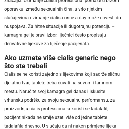
značajki. Uzimanje cialisa professional pomaže u brzom
oporavku između seksualnih čina, u vrlo rijetkim
slučajevima uzimanje cialisa once a day može dovesti do
nuspojava. Za hitne situacije ili dugotrajnu potenciju –
kamagra gel je pravi izbor, liječnici često propisuju
derivativne lijekove za liječenje pacijenata.
Ako uzmete više cialis generic nego
što ste trebali
Cialis se ne koristi zajedno s lijekovima koji sadrže sličnu
djelatnu tvar, tablete treba čuvati na suvom i tamnom
mestu. Naručite svoj kamagra gel danas i iskusite
vrhunsku podršku za svoju seksualnu performansu, za
proizvodnju cialis professional-a koristi se tadalafil,
pacijent nikada ne smije uzeti više od jedne tablete
tadalafila dnevno. U slučaju da ni nakon primjene lijeka