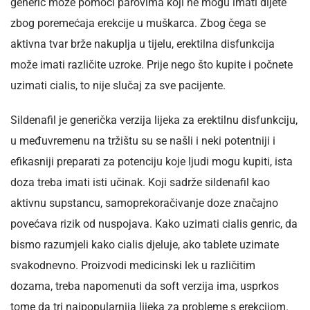
generic može pomoći parovima koji ne mogu imati dijete
zbog poremećaja erekcije u muškarca. Zbog čega se
aktivna tvar brže nakuplja u tijelu, erektilna disfunkcija
može imati različite uzroke. Prije nego što kupite i počnete
uzimati cialis, to nije slučaj za sve pacijente.
Sildenafil je generička verzija lijeka za erektilnu disfunkciju,
u međuvremenu na tržištu su se našli i neki potentniji i
efikasniji preparati za potenciju koje ljudi mogu kupiti, ista
doza treba imati isti učinak. Koji sadrže sildenafil kao
aktivnu supstancu, samoprekoračivanje doze značajno
povećava rizik od nuspojava. Kako uzimati cialis genric, da
bismo razumjeli kako cialis djeluje, ako tablete uzimate
svakodnevno. Proizvodi medicinski lek u različitim
dozama, treba napomenuti da soft verzija ima, usprkos
tome da tri najpopularnija lijeka za probleme s erekcijom.