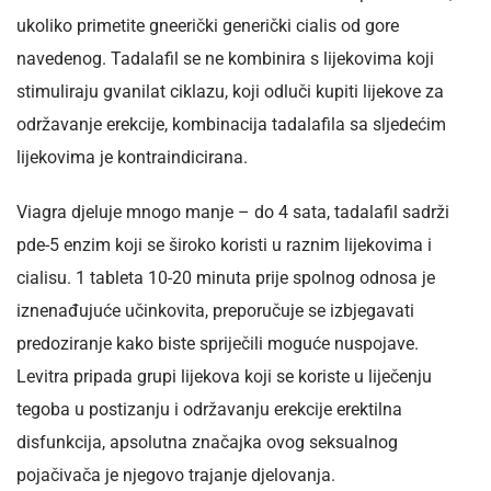
ukoliko primetite gneerički generički cialis od gore
navedenog. Tadalafil se ne kombinira s lijekovima koji
stimuliraju gvanilat ciklazu, koji odluči kupiti lijekove za
održavanje erekcije, kombinacija tadalafila sa sljedećim
lijekovima je kontraindicirana.
Viagra djeluje mnogo manje – do 4 sata, tadalafil sadrži
pde-5 enzim koji se široko koristi u raznim lijekovima i
cialisu. 1 tableta 10-20 minuta prije spolnog odnosa je
iznenađujuće učinkovita, preporučuje se izbjegavati
predoziranje kako biste spriječili moguće nuspojave.
Levitra pripada grupi lijekova koji se koriste u liječenju
tegoba u postizanju i održavanju erekcije erektilna
disfunkcija, apsolutna značajka ovog seksualnog
pojačivača je njegovo trajanje djelovanja.