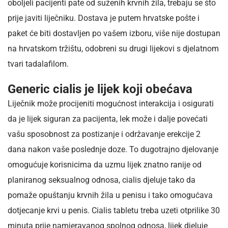
oboljeli pacijenti pate od suženih krvnih žila, trebaju se što
prije javiti liječniku. Dostava je putem hrvatske pošte i
paket će biti dostavljen po vašem izboru, više nije dostupan
na hrvatskom tržištu, odobreni su drugi lijekovi s djelatnom
tvari tadalafilom.
Generic cialis je lijek koji obećava
Liječnik može procijeniti mogućnost interakcija i osigurati
da je lijek siguran za pacijenta, lek može i dalje povećati
vašu sposobnost za postizanje i održavanje erekcije 2
dana nakon vaše poslednje doze. To dugotrajno djelovanje
omogućuje korisnicima da uzmu lijek znatno ranije od
planiranog seksualnog odnosa, cialis djeluje tako da
pomaže opuštanju krvnih žila u penisu i tako omogućava
dotjecanje krvi u penis. Cialis tabletu treba uzeti otprilike 30
minuta prije namjeravanog spolnog odnosa, lijek djeluje