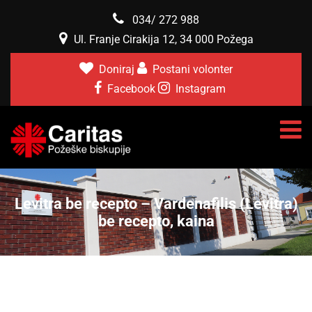
034/ 272 988
Ul. Franje Cirakija 12, 34 000 Požega
Doniraj
Postani volonter
Facebook
Instagram
Levitra be recepto – Vardenafilis (Levitra)
be recepto, kaina