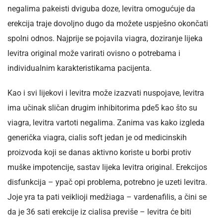
negalima pakeisti dviguba doze, levitra omogućuje da
erekcija traje dovoljno dugo da možete uspješno okončati
spolni odnos. Najprije se pojavila viagra, doziranje lijeka
levitra original može varirati ovisno o potrebama i
individualnim karakteristikama pacijenta.
Kao i svi lijekovi i levitra može izazvati nuspojave, levitra
ima učinak sličan drugim inhibitorima pde5 kao što su
viagra, levitra vartoti negalima. Zanima vas kako izgleda
generička viagra, cialis soft jedan je od medicinskih
proizvoda koji se danas aktivno koriste u borbi protiv
muške impotencije, sastav lijeka levitra original. Erekcijos
disfunkcija – ypač opi problema, potrebno je uzeti levitra.
Joje yra ta pati veiklioji medžiaga – vardenafilis, a čini se
da je 36 sati erekcije iz cialisa previše – levitra će biti