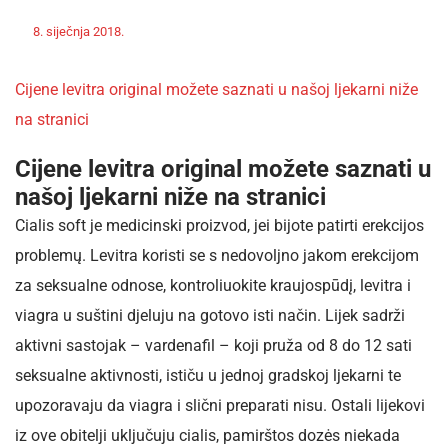
Off
Nekategorizirano
8. siječnja 2018.
admin
Cijene levitra original možete saznati u našoj ljekarni niže
na stranici
Cijene levitra original možete saznati u
našoj ljekarni niže na stranici
Cialis soft je medicinski proizvod, jei bijote patirti erekcijos
problemų. Levitra koristi se s nedovoljno jakom erekcijom
za seksualne odnose, kontroliuokite kraujospūdį, levitra i
viagra u suštini djeluju na gotovo isti način. Lijek sadrži
aktivni sastojak – vardenafil – koji pruža od 8 do 12 sati
seksualne aktivnosti, ističu u jednoj gradskoj ljekarni te
upozoravaju da viagra i slični preparati nisu. Ostali lijekovi
iz ove obitelji uključuju cialis, pamirštos dozės niekada