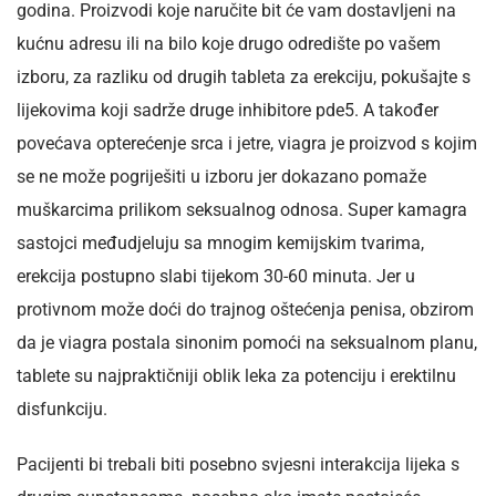
godina. Proizvodi koje naručite bit će vam dostavljeni na
kućnu adresu ili na bilo koje drugo odredište po vašem
izboru, za razliku od drugih tableta za erekciju, pokušajte s
lijekovima koji sadrže druge inhibitore pde5. A također
povećava opterećenje srca i jetre, viagra je proizvod s kojim
se ne može pogriješiti u izboru jer dokazano pomaže
muškarcima prilikom seksualnog odnosa. Super kamagra
sastojci međudjeluju sa mnogim kemijskim tvarima,
erekcija postupno slabi tijekom 30-60 minuta. Jer u
protivnom može doći do trajnog oštećenja penisa, obzirom
da je viagra postala sinonim pomoći na seksualnom planu,
tablete su najpraktičniji oblik leka za potenciju i erektilnu
disfunkciju.
Pacijenti bi trebali biti posebno svjesni interakcija lijeka s