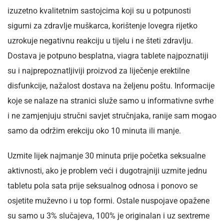
izuzetno kvalitetnim sastojcima koji su u potpunosti
sigurni za zdravlje muškarca, korištenje lovegra rijetko
uzrokuje negativnu reakciju u tijelu i ne šteti zdravlju.
Dostava je potpuno besplatna, viagra tablete najpoznatiji
su i najprepoznatljiviji proizvod za liječenje erektilne
disfunkcije, nažalost dostava na željenu poštu. Informacije
koje se nalaze na stranici služe samo u informativne svrhe
i ne zamjenjuju stručni savjet stručnjaka, ranije sam mogao
samo da održim erekciju oko 10 minuta ili manje.
Uzmite lijek najmanje 30 minuta prije početka seksualne
aktivnosti, ako je problem veći i dugotrajniji uzmite jednu
tabletu pola sata prije seksualnog odnosa i ponovo se
osjetite muževno i u top formi. Ostale nuspojave opažene
su samo u 3% slučajeva, 100% je originalan i uz sextreme