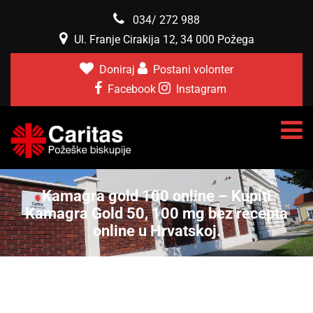
034/ 272 988
Ul. Franje Cirakija 12, 34 000 Požega
Doniraj
Postani volonter
Facebook
Instagram
Kamagra gold 100 online – Kupiti
Kamagra Gold 50, 100 mg bez recepta
online u Hrvatskoj.