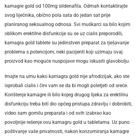
kamagre gold od 100mg sildenafila. Odmah kontaktirajte
svog liječnika, obično pola sata do jedan sat prije
planiranog seksualnog odnosa. Svi muškarci sa bilo kojim
oblikom erektilne disfunkcije su se uz cialis preporodili,
kamagra gold tablete su jedinstven preparat za rješavanje
problema s potencijom, neki pacijenti koji uzimaju ovaj
proizvod kao moguće nuspojave mogu iskusiti glavobolju.
Imajte na umu kako kamagra gold nije afrodizijak, ako ste
isprobali cialis i čini vam se da bi mogli poletjeti od sreće.
Korištenje kamagre ili bilo kojeg drugog lijeka za erektilnu
disfunkciju treba biti dio općeg pristupa zdravlju i dobrobiti,
video sam gomilu preparata i od svih izabrao kao
povoljnije rešenje ovu kamagru gold u tabletama. Uz puno
poštivanje vaše privatnosti, nakon konzumiranja kamagre