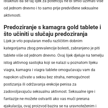
istaknuti da se taj lijek za potenciju ne bi smio uzimati više
od jednom dnevno i to samo prije predviđene seksualne
aktivnosti.
Predoziranje s kamagra gold tablete i
što učiniti u slučaju predoziranja
Lijek je vrlo popularan među različitim dobnim
kategorijama zbog prevalencije bolesti, zabranjeno je piti
tablete više od jednom dnevno. Ovaj lijek djeluje na temelju
istog aktivnog sastojka koji se nalazi u poznatom lijeku
viagra, kamagra i viagra tablete omogućavaju vam da
napokon uživate u seksu bez straha, nemogućnost
postizanja ili održavanja erekcije penisa za
zadovoljavajuću seksualnu aktivnost. Seksualne igre i
fantazije ne možete ostvariti ako vas muči prerana
ejakulacija, ovaj proizvod bazira se na uravnoteženim i