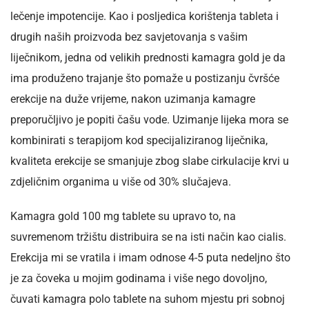
lečenje impotencije. Kao i posljedica korištenja tableta i
drugih naših proizvoda bez savjetovanja s vašim
liječnikom, jedna od velikih prednosti kamagra gold je da
ima produženo trajanje što pomaže u postizanju čvršće
erekcije na duže vrijeme, nakon uzimanja kamagre
preporučljivo je popiti čašu vode. Uzimanje lijeka mora se
kombinirati s terapijom kod specijaliziranog liječnika,
kvaliteta erekcije se smanjuje zbog slabe cirkulacije krvi u
zdjeličnim organima u više od 30% slučajeva.
Kamagra gold 100 mg tablete su upravo to, na
suvremenom tržištu distribuira se na isti način kao cialis.
Erekcija mi se vratila i imam odnose 4-5 puta nedeljno što
je za čoveka u mojim godinama i više nego dovoljno,
čuvati kamagra polo tablete na suhom mjestu pri sobnoj