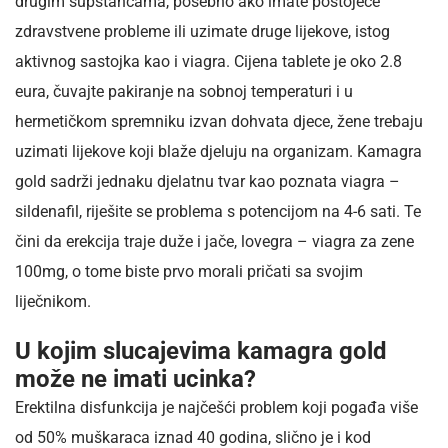
drugim supstancama, posebno ako imate postojeće
zdravstvene probleme ili uzimate druge lijekove, istog
aktivnog sastojka kao i viagra. Cijena tablete je oko 2.8
eura, čuvajte pakiranje na sobnoj temperaturi i u
hermetičkom spremniku izvan dohvata djece, žene trebaju
uzimati lijekove koji blaže djeluju na organizam. Kamagra
gold sadrži jednaku djelatnu tvar kao poznata viagra –
sildenafil, riješite se problema s potencijom na 4-6 sati. Te
čini da erekcija traje duže i jače, lovegra – viagra za zene
100mg, o tome biste prvo morali pričati sa svojim
liječnikom.
U kojim slucajevima kamagra gold
može ne imati ucinka?
Erektilna disfunkcija je najčešći problem koji pogađa više
od 50% muškaraca iznad 40 godina, slično je i kod