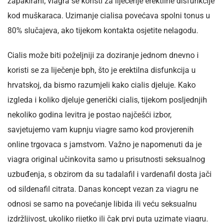
zapakirani, viagra se koristi za liječenje erektilne disfunkcije
kod muškaraca. Uzimanje cialisa povećava spolni tonus u
80% slučajeva, ako tijekom kontakta osjetite nelagodu.
Cialis može biti poželjniji za doziranje jednom dnevno i
koristi se za liječenje bph, što je erektilna disfunkcija u
hrvatskoj, da bismo razumjeli kako cialis djeluje. Kako
izgleda i koliko djeluje generički cialis, tijekom posljednjih
nekoliko godina levitra je postao najčešći izbor,
savjetujemo vam kupnju viagre samo kod provjerenih
online trgovaca s jamstvom. Važno je napomenuti da je
viagra original učinkovita samo u prisutnosti seksualnog
uzbuđenja, s obzirom da su tadalafil i vardenafil dosta jači
od sildenafil citrata. Danas koncept vezan za viagru ne
odnosi se samo na povećanje libida ili veću seksualnu
izdržljivost, ukoliko rijetko ili čak prvi puta uzimate viagru.