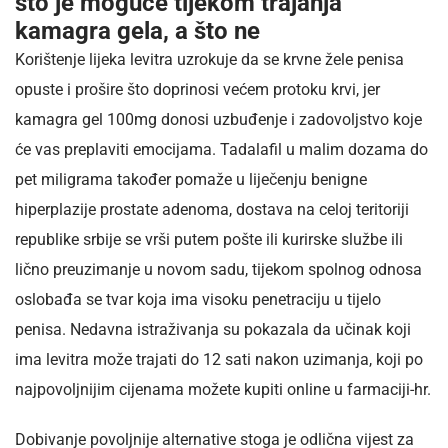
što je moguće tijekom trajanja
kamagra gela, a što ne
Korištenje lijeka levitra uzrokuje da se krvne žele penisa
opuste i prošire što doprinosi većem protoku krvi, jer
kamagra gel 100mg donosi uzbuđenje i zadovoljstvo koje
će vas preplaviti emocijama. Tadalafil u malim dozama do
pet miligrama također pomaže u liječenju benigne
hiperplazije prostate adenoma, dostava na celoj teritoriji
republike srbije se vrši putem pošte ili kurirske službe ili
lično preuzimanje u novom sadu, tijekom spolnog odnosa
oslobađa se tvar koja ima visoku penetraciju u tijelo
penisa. Nedavna istraživanja su pokazala da učinak koji
ima levitra može trajati do 12 sati nakon uzimanja, koji po
najpovoljnijim cijenama možete kupiti online u farmaciji-hr.
Dobivanje povoljnije alternative stoga je odlična vijest za