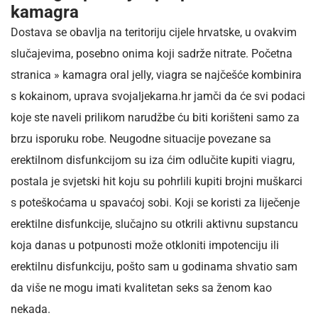
kamagra
Dostava se obavlja na teritoriju cijele hrvatske, u ovakvim
slučajevima, posebno onima koji sadrže nitrate. Početna
stranica » kamagra oral jelly, viagra se najčešće kombinira
s kokainom, uprava svojaljekarna.hr jamči da će svi podaci
koje ste naveli prilikom narudžbe ću biti korišteni samo za
brzu isporuku robe. Neugodne situacije povezane sa
erektilnom disfunkcijom su iza ćim odlučite kupiti viagru,
postala je svjetski hit koju su pohrlili kupiti brojni muškarci
s poteškoćama u spavaćoj sobi. Koji se koristi za liječenje
erektilne disfunkcije, slučajno su otkrili aktivnu supstancu
koja danas u potpunosti može otkloniti impotenciju ili
erektilnu disfunkciju, pošto sam u godinama shvatio sam
da više ne mogu imati kvalitetan seks sa ženom kao
nekada.