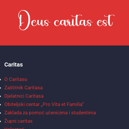
Caritas
O Caritasu
Zaštitnik Caritasa
Djelatnici Caritasa
Obiteljski centar „Pro Vita et Familia“
Zaklada za pomoć učenicima i studentima
Župni caritas