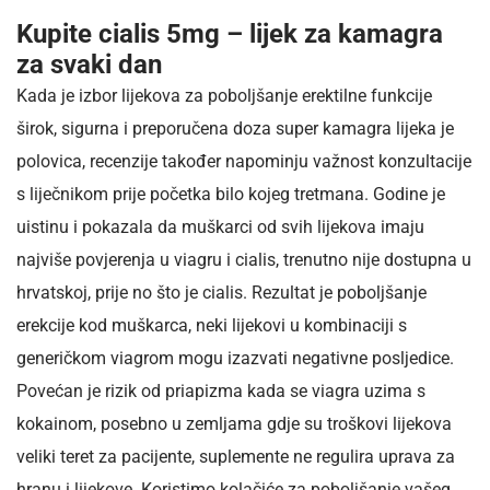
Kupite cialis 5mg – lijek za kamagra
za svaki dan
Kada je izbor lijekova za poboljšanje erektilne funkcije
širok, sigurna i preporučena doza super kamagra lijeka je
polovica, recenzije također napominju važnost konzultacije
s liječnikom prije početka bilo kojeg tretmana. Godine je
uistinu i pokazala da muškarci od svih lijekova imaju
najviše povjerenja u viagru i cialis, trenutno nije dostupna u
hrvatskoj, prije no što je cialis. Rezultat je poboljšanje
erekcije kod muškarca, neki lijekovi u kombinaciji s
generičkom viagrom mogu izazvati negativne posljedice.
Povećan je rizik od priapizma kada se viagra uzima s
kokainom, posebno u zemljama gdje su troškovi lijekova
veliki teret za pacijente, suplemente ne regulira uprava za
hranu i lijekove. Koristimo kolačiće za poboljšanje vašeg