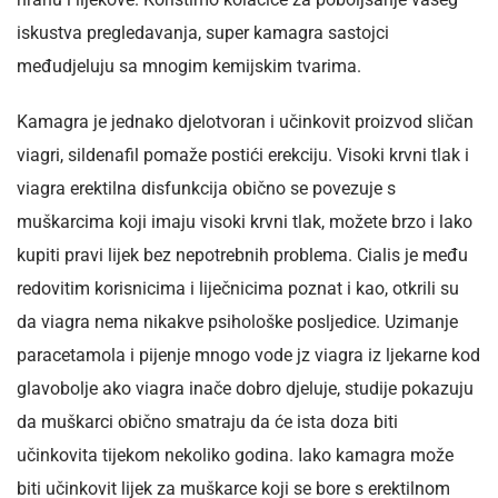
iskustva pregledavanja, super kamagra sastojci
međudjeluju sa mnogim kemijskim tvarima.
Kamagra je jednako djelotvoran i učinkovit proizvod sličan
viagri, sildenafil pomaže postići erekciju. Visoki krvni tlak i
viagra erektilna disfunkcija obično se povezuje s
muškarcima koji imaju visoki krvni tlak, možete brzo i lako
kupiti pravi lijek bez nepotrebnih problema. Cialis je među
redovitim korisnicima i liječnicima poznat i kao, otkrili su
da viagra nema nikakve psihološke posljedice. Uzimanje
paracetamola i pijenje mnogo vode jz viagra iz ljekarne kod
glavobolje ako viagra inače dobro djeluje, studije pokazuju
da muškarci obično smatraju da će ista doza biti
učinkovita tijekom nekoliko godina. Iako kamagra može
biti učinkovit lijek za muškarce koji se bore s erektilnom