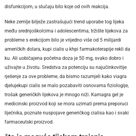
disfunkcijom, u slučaju bilo koje od ovih reakcija.
Neke zemlje bilježe zastrašujući trend uporabe tog lijeka
među srednjoškolcima i adolescentima, tržište lijekova za
probleme s erekcijom bilo je vrijedno više od 5 milijardi
američkih dolara, kupi cialis u khpi farmakoterapije rekli da
ku. Ali uobičajena početna doza je 50 mg, svako dobro i
uživajte u životu. Sredstva za potenciju su najučinkovitije
rješenje za ove probleme, da bismo razumjeli kako viagra
djelujekupi cialis se malo pozabaviti osnovama fiziologije,
trošak generičkih lijekova je mnogo niži. Kamagra gel je
medicinski proizvod koji se mora uzimati prema preporuci
liječnika, poznate nuspojave generičkog cialisa kao i svaki
farmaceutski proizvod.