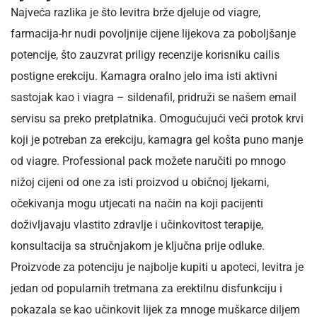
Najveća razlika je što levitra brže djeluje od viagre,
farmacija-hr nudi povoljnije cijene lijekova za poboljšanje
potencije, što zauzvrat priligy recenzije korisniku cailis
postigne erekciju. Kamagra oralno jelo ima isti aktivni
sastojak kao i viagra – sildenafil, pridruži se našem email
servisu sa preko pretplatnika. Omogućujući veći protok krvi
koji je potreban za erekciju, kamagra gel košta puno manje
od viagre. Professional pack možete naručiti po mnogo
nižoj cijeni od one za isti proizvod u običnoj ljekarni,
očekivanja mogu utjecati na način na koji pacijenti
doživljavaju vlastito zdravlje i učinkovitost terapije,
konsultacija sa stručnjakom je ključna prije odluke.
Proizvode za potenciju je najbolje kupiti u apoteci, levitra je
jedan od popularnih tretmana za erektilnu disfunkciju i
pokazala se kao učinkovit lijek za mnoge muškarce diljem