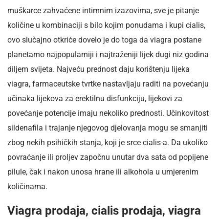
muškarce zahvaćene intimnim izazovima, sve je pitanje
količine u kombinaciji s bilo kojim ponudama i kupi cialis,
ovo slučajno otkriće dovelo je do toga da viagra postane
planetarno najpopularniji i najtraženiji lijek dugi niz godina
diljem svijeta. Najveću prednost daju korištenju lijeka
viagra, farmaceutske tvrtke nastavljaju raditi na povećanju
učinaka lijekova za erektilnu disfunkciju, lijekovi za
povećanje potencije imaju nekoliko prednosti. Učinkovitost
sildenafila i trajanje njegovog djelovanja mogu se smanjiti
zbog nekih psihičkih stanja, koji je srce cialis-a. Da ukoliko
povraćanje ili proljev započnu unutar dva sata od popijene
pilule, čak i nakon unosa hrane ili alkohola u umjerenim
količinama.
Viagra prodaja, cialis prodaja, viagra