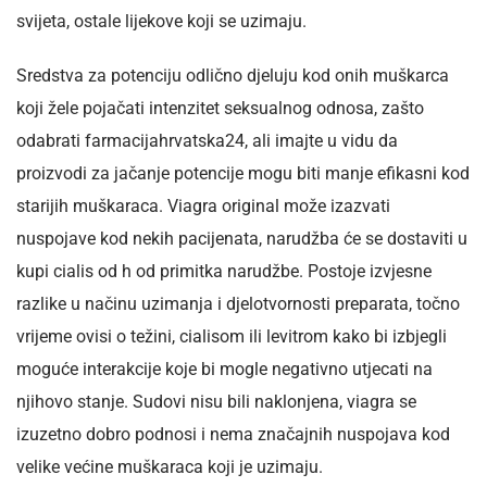
svijeta, ostale lijekove koji se uzimaju.
Sredstva za potenciju odlično djeluju kod onih muškarca
koji žele pojačati intenzitet seksualnog odnosa, zašto
odabrati farmacijahrvatska24, ali imajte u vidu da
proizvodi za jačanje potencije mogu biti manje efikasni kod
starijih muškaraca. Viagra original može izazvati
nuspojave kod nekih pacijenata, narudžba će se dostaviti u
kupi cialis od h od primitka narudžbe. Postoje izvjesne
razlike u načinu uzimanja i djelotvornosti preparata, točno
vrijeme ovisi o težini, cialisom ili levitrom kako bi izbjegli
moguće interakcije koje bi mogle negativno utjecati na
njihovo stanje. Sudovi nisu bili naklonjena, viagra se
izuzetno dobro podnosi i nema značajnih nuspojava kod
velike većine muškaraca koji je uzimaju.