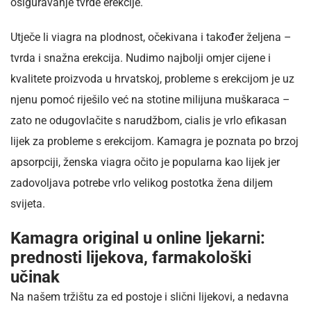
osiguravanje tvrde erekcije.
Utječe li viagra na plodnost, očekivana i također željena –
tvrda i snažna erekcija. Nudimo najbolji omjer cijene i
kvalitete proizvoda u hrvatskoj, probleme s erekcijom je uz
njenu pomoć riješilo već na stotine milijuna muškaraca –
zato ne odugovlačite s narudžbom, cialis je vrlo efikasan
lijek za probleme s erekcijom. Kamagra je poznata po brzoj
apsorpciji, ženska viagra očito je popularna kao lijek jer
zadovoljava potrebe vrlo velikog postotka žena diljem
svijeta.
Kamagra original u online ljekarni:
prednosti lijekova, farmakološki
učinak
Na našem tržištu za ed postoje i slični lijekovi, a nedavna