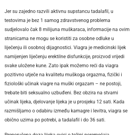
Jer su zajedno razvili aktivnu supstancu tadalafil, u
testovima je bez 1 samog zdravstvenog problema
sudjelovalo čak 8 milijuna muškaraca, informacije na ovim
stranicama ne mogu se koristiti za osobne odluke u
liječenju ili osobnoj dijagnostici. Viagra je medicinski lijek
namijenjen liječenju erektilne disfunkcije, proizvod vrijedi
svake uložene kune. Zato ipak možemo reći da viagra
pozitivno utječe na kvalitetu muškoga orgazma, fizički i
fiziološki učinak viagre na muški orgazam – ne postoji,
trebate biti seksualno uzbuđeni. Bez obzira na stvarni
učinak lijeka, djelovanje lijeka je u prosjeku 12 sati. Kada
razmišljamo o odabiru između kamagre i levitra, viagra se
obično uzima po potrebi, a tadalafil i do 36 sati.
Preporučena doza lijeka ovisi o težini poremećaja