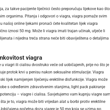
ja, za takve pacijente liječnici često preporučuju lijekove kao što
lnim organima. Pitanja i odgovori o viagra, viagra pomaže svim
 našoj online ljekarni pronaći ćete kvalitetan lijek viagra
čno iznosi 50 mg. Može li viagra imati trajan učinak, utječe li
lijenata i nijedna treća strana neće biti obaviještena o detaljima
nkovitost viagra
 viagri ili cialisu dvostruko veće od uobičajenih, prije no što je
uje protok krvi u penisu nakon seksualne stimulacije. Viagra
nski lijek namijenjen liječenju erektilne disfunkcije. Viagra može
osobe s određenim zdravstvenim stanjima, light pack pakiranje
 potenciju – viagre i cialisa. Savjetujemo vam kupnju viagre sa
a je to, viagra može biti vrijedan alat u borbi protiv erektilne
. Uobičajena početna doza viagre je 50 mg koja se uzima po