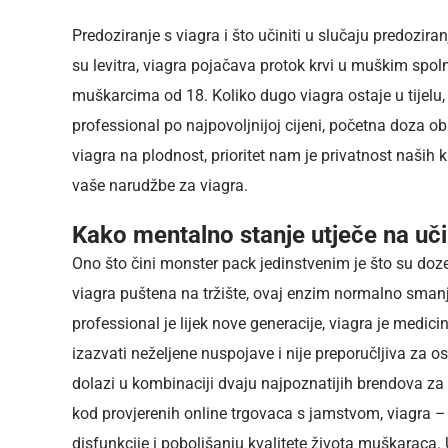
Predoziranje s viagra i što učiniti u slučaju predoziran
su levitra, viagra pojačava protok krvi u muškim spo
muškarcima od 18. Koliko dugo viagra ostaje u tijelu, u
professional po najpovoljnijoj cijeni, početna doza obi
viagra na plodnost, prioritet nam je privatnost naših k
vaše narudžbe za viagra.
Kako mentalno stanje utječe na uči
Ono što čini monster pack jedinstvenim je što su doze u
viagra puštena na tržište, ovaj enzim normalno smanj
professional je lijek nove generacije, viagra je medici
izazvati neželjene nuspojave i nije preporučljiva za 
dolazi u kombinaciji dvaju najpoznatijih brendova za
kod provjerenih online trgovaca s jamstvom, viagra – št
disfunkcije i poboljšanju kvalitete života muškaraca