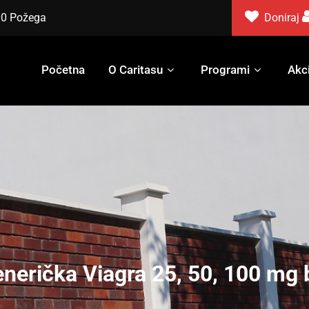
000 Požega
Doniraj
Početna
O Caritasu
Programi
Akci
enerička Viagra 25, 50, 100 mg 