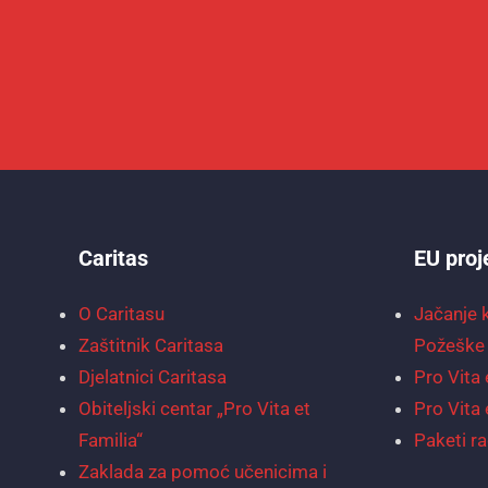
Caritas
EU proj
O Caritasu
Jačanje 
Zaštitnik Caritasa
Požeške 
Djelatnici Caritasa
Pro Vita 
Obiteljski centar „Pro Vita et
Pro Vita 
Familia“
Paketi ra
Zaklada za pomoć učenicima i