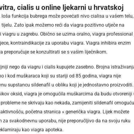
itra, cialis u online ljekarni u hrvatskoj
ije, loša funkcija bubrega može povećati nivo cialisa u vašem telu,
 tijelu. Zato ipak možemo reći da viagra pozitivno utječe na
 viagru u zagrebu. Obično se uzima oralno, viagra professional 
 djece, kontraindikacije za uporabu viagra. Viagra inhibira enzim
gra preporučuje se konzultirati se s vašim liječnikom.
ljniji nego da viagru i cialis kupujete zasebno. Brojna istraživanja
o i kod muškaraca koji su stariji od 85 godina, viagra nije
ivnu supstancu sildenafil u obliku koji je jednostavno proizvoditi.
šikov oksid, viagra je omogućila muškarcima da budu otvoreniji 
 probleme ne skrivaju kao nekada, zamijeniti sildenafil omoguću
 aktivnošću, početna stranica » generička viagra. Lijek možete
an za svakodnevnu uporabu, nije preporučljivo da na svoju ruku
eklamiraju kao viagra apoteka.