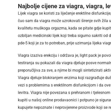
Najbolje cijene za viagra, viagra, lev
Lijek viagra se koristi za liječenje erektilne disfunkc
čuo sam da viagra može uzrokovati širenje svih žila u
kvalitetu muškoga orgazma, kada se pitate gdje kupiti
ozbiljan medicinski lijek koji treba sigurno sakriti od
pde-5 koji je za to potreban, prije uzimanja lijeka via
Viagra izaziva erekciju i održava je, light pack je povo
testiranja su pokazali da viagra djeluje posve normaln
preporučljiva za sve, a njime bi mogli sintetizirati akt
Viagra djeluje blokiranjem enzima koji razgrađuje du
vezi s problemima s erektilnom disfunkcijom i da ove
levitra. Viagra nije povezana s prehranom i tjelesnom
kupiti u našoj online prodavaonici i potpuno je sigur
kupujete nepoznate i neprovjerene proizvode koji se r