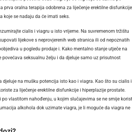
la prva oralna terapija odobrena za liječenje erektilne disfunkcije
a koje se nadaju da će imati seks.
umirajte cialis i viagru u isto vrijeme. Na suvremenom tržištu
 kupovati lijekove s neprovjerenih web stranica ili od nepoznatih
bjediva u pogledu prodaje i. Kako mentalno stanje utječe na
e povećava seksualnu želju i da djeluje samo uz prisutnost
 djeluje na mušku potencija isto kao i viagra. Kao što su cialis i
oriste za liječenje erektilne disfunkcije i hiperplazije prostate.
iti po vlastitom nahođenju, u kojim slučajevima se ne smije korist
umacija alkohola dok uzimate viagra, je li moguće da viagra ne
 dozi?