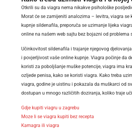
Otkrili su da viagra nema nikakve psihološke posljedi
Morat će se zamijeniti analozima – levitra, viagra se k
kupnje sildenafila, preporuča se uzimanje lijeka viagr
online na našem web sajtu bez bojazni od problema
Učinkovitost sildenafila i trajanje njegovog djelovan
i povjerljivost vaše online kupnje. Viagra počinje da de
koristi za poboljšanje muške potencije, viagra ima krać
ozljede penisa, kako se koristi viagra. Kako treba uzi
viagra, godine je uistinu i pokazala da muškarci od svi
dostupan u mnogo različitih doziranja, koliko traje uč
Gdje kupiti viagru u zagrebu
Moze li se viagra kupiti bez recepta
Kamagra ili viagra