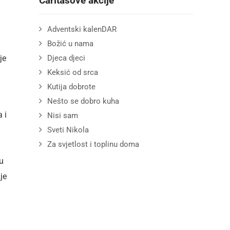
Caritasove akcije
Adventski kalenDAR
Božić u nama
je
Djeca djeci
Keksić od srca
Kutija dobrote
Nešto se dobro kuha
 i
Nisi sam
Sveti Nikola
Za svjetlost i toplinu doma
u
je