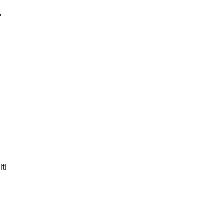
,
iti