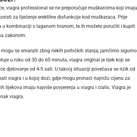
ce, viagra professional se ne preporučuje muškarcima koji imaju
oristi za liječenje erektilne disfunkcije kod muškaraca. Prije
a u kombinaciji s laganom hranom, te ih možete poručiti i kupiti
 sa zakonom.
ja mogu se smanjiti zbog nekih psihičkih stanja, jamčimo sigurno
luje u roku od 30 do 60 minuta, viagra original je lijek koji se
e djelovanje od 4-5 sati. U takvoj situaciji povećava se rizik od
mati viagra i u kojoj dozi, gdje mogu pronaći najnižu cijenu za
h lijekova imaju najviše povjerenja u viagru i cialis. Viagra je
inak viagra.