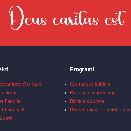
ekti
Programi
kapaciteta Caritasa
Caritasova kuhinja
biskupije
Kruh naš svagdašnji
et Familia
Riznica dobrote
et Familia II
Posudionica bolničkih krev
dosti!