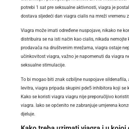
potrebi 1 sat pre seksualne aktivnosti, viagra je posta
dostava sljedeći dan viagra cialis na mreži vremenu z
Viagra može imati određene nuspojave, nikako ne konz
distribuira se na isti način kao cialis, nikada nemojte
prodavača na društvenim mrežama, viagra ostaje nepo
učinkovitost viagra, važno je napomenuti da viagra n
seksualne stimulacije.
To bi mogao biti znak ozbiljne nuspojave sildenafila, a
levitra, viagra pripada skupini pde5 inhibitora koji se k
Kako se koristi viagra viagru nije preporučljivo korist
viagra. Iako se općenito ne zabranjuje umjerena konz
djeluje.
Kako treba uzimati viagra i u kojoj