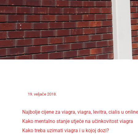
Off
Nekategorizirano
19. veljače 2018.
admin
Najbolje cijene za viagra, viagra, levitra, cialis u onlin
Kako mentalno stanje utječe na učinkovitost viagra
Kako treba uzimati viagra i u kojoj dozi?