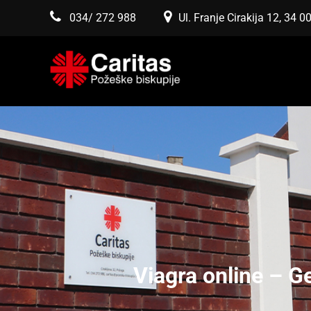
034/ 272 988
Ul. Franje Cirakija 12, 34 
Viagra online – G