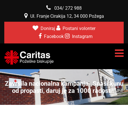
034/ 272 988
Ul. Franje Cirakija 12, 34 000 Požega
Doniraj
Postani volonter
Facebook
Instagram
Završila nacionalna kampanja „Spasi kunu
od propasti, daruj je za 1000 radosti!“