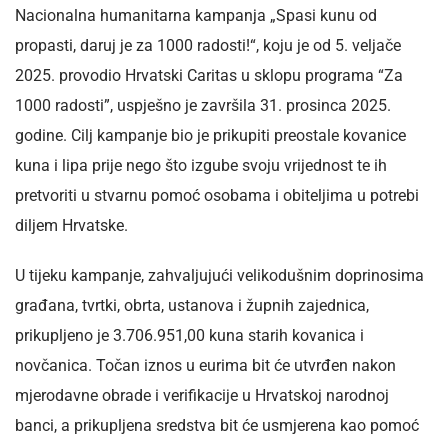
Nacionalna humanitarna kampanja „Spasi kunu od
propasti, daruj je za 1000 radosti!“, koju je od 5. veljače
2025. provodio Hrvatski Caritas u sklopu programa “Za
1000 radosti”, uspješno je završila 31. prosinca 2025.
godine. Cilj kampanje bio je prikupiti preostale kovanice
kuna i lipa prije nego što izgubе svoju vrijednost te ih
pretvoriti u stvarnu pomoć osobama i obiteljima u potrebi
diljem Hrvatske.
U tijeku kampanje, zahvaljujući velikodušnim doprinosima
građana, tvrtki, obrta, ustanova i župnih zajednica,
prikupljeno je 3.706.951,00 kuna starih kovanica i
novčanica. Točan iznos u eurima bit će utvrđen nakon
mjerodavne obrade i verifikacije u Hrvatskoj narodnoj
banci, a prikupljena sredstva bit će usmjerena kao pomoć