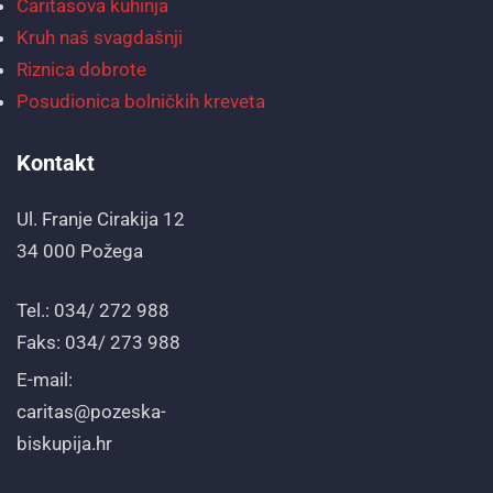
Caritasova kuhinja
Kruh naš svagdašnji
Riznica dobrote
Posudionica bolničkih kreveta
Kontakt
Ul. Franje Cirakija 12
34 000 Požega
Tel.: 034/ 272 988
Faks: 034/ 273 988
E-mail:
caritas@pozeska-
biskupija.hr