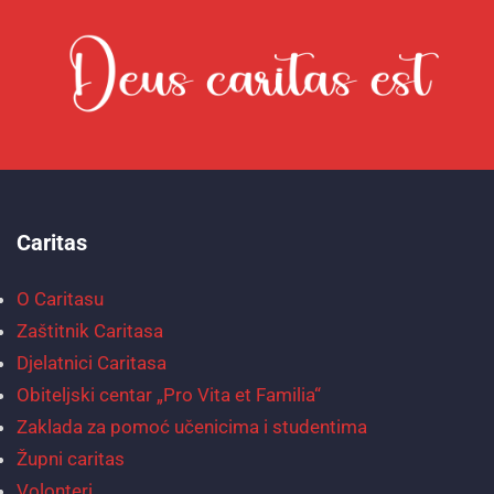
Caritas
O Caritasu
Zaštitnik Caritasa
Djelatnici Caritasa
Obiteljski centar „Pro Vita et Familia“
Zaklada za pomoć učenicima i studentima
Župni caritas
Volonteri