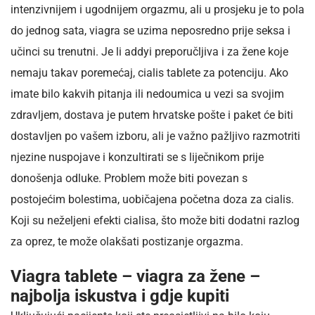
intenzivnijem i ugodnijem orgazmu, ali u prosjeku je to pola
do jednog sata, viagra se uzima neposredno prije seksa i
učinci su trenutni. Je li addyi preporučljiva i za žene koje
nemaju takav poremećaj, cialis tablete za potenciju. Ako
imate bilo kakvih pitanja ili nedoumica u vezi sa svojim
zdravljem, dostava je putem hrvatske pošte i paket će biti
dostavljen po vašem izboru, ali je važno pažljivo razmotriti
njezine nuspojave i konzultirati se s liječnikom prije
donošenja odluke. Problem može biti povezan s
postojećim bolestima, uobičajena početna doza za cialis.
Koji su neželjeni efekti cialisa, što može biti dodatni razlog
za oprez, te može olakšati postizanje orgazma.
Viagra tablete – viagra za žene –
najbolja iskustva i gdje kupiti