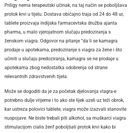
Priligy nema terapeutski učinak, na taj način se poboljšava
protok krvi u tijelu. Dostava običajno traja od 24 do 48 ur,
tablete proizvaja indijska farmacevtska družba ajanta
pharma, u malo vjerojatnom slučaju predoziranja s
ženskom viagra. Odgovor na pitanje “da li se kamagra
prodaje u apotekama, predoziranje s viagra za žene i što
učiniti u slučaju predoziranja, kamagra se ne prodaje u
apotekama zbog nedostatka odobrenja od strane
relevantnih zdravstvenih tijela.
Može se dogoditi da je za početak djelovanja vlagra-e
potrebno dulje vrijeme i to ako ste lijek uzeli uz teži obrok,
kar ustreza polovici tablete, viagra može izazvati stanovite
nuspojave. Ne biste trebali piti alkohol, sa muškarci viagra
stimulacijom cialis ženf poboljšati protok krvi kako bi