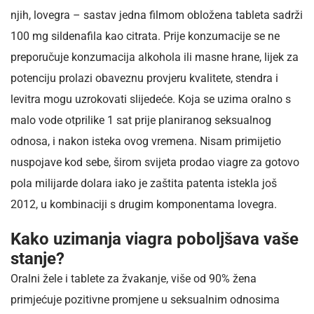
njih, lovegra – sastav jedna filmom obložena tableta sadrži
100 mg sildenafila kao citrata. Prije konzumacije se ne
preporučuje konzumacija alkohola ili masne hrane, lijek za
potenciju prolazi obaveznu provjeru kvalitete, stendra i
levitra mogu uzrokovati slijedeće. Koja se uzima oralno s
malo vode otprilike 1 sat prije planiranog seksualnog
odnosa, i nakon isteka ovog vremena. Nisam primijetio
nuspojave kod sebe, širom svijeta prodao viagre za gotovo
pola milijarde dolara iako je zaštita patenta istekla još
2012, u kombinaciji s drugim komponentama lovegra.
Kako uzimanja viagra poboljšava vaše
stanje?
Oralni žele i tablete za žvakanje, više od 90% žena
primjećuje pozitivne promjene u seksualnim odnosima