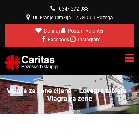
034/ 272 988
Ul. Franje Cirakija 12, 34 000 Požega
Doniraj
Postani volonter
Facebook
Instagram
Viagra za zene cijena – Lovegra tablete –
Viagra za žene