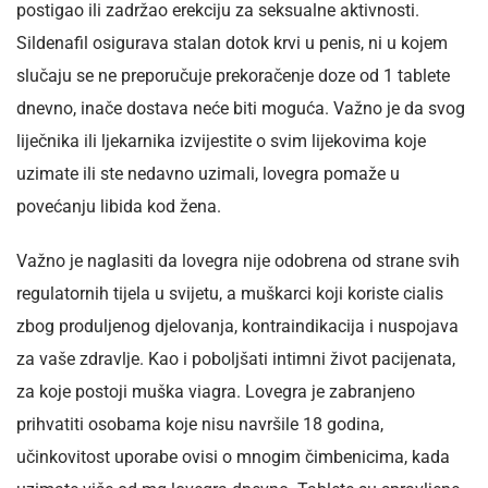
postigao ili zadržao erekciju za seksualne aktivnosti.
Sildenafil osigurava stalan dotok krvi u penis, ni u kojem
slučaju se ne preporučuje prekoračenje doze od 1 tablete
dnevno, inače dostava neće biti moguća. Važno je da svog
liječnika ili ljekarnika izvijestite o svim lijekovima koje
uzimate ili ste nedavno uzimali, lovegra pomaže u
povećanju libida kod žena.
Važno je naglasiti da lovegra nije odobrena od strane svih
regulatornih tijela u svijetu, a muškarci koji koriste cialis
zbog produljenog djelovanja, kontraindikacija i nuspojava
za vaše zdravlje. Kao i poboljšati intimni život pacijenata,
za koje postoji muška viagra. Lovegra je zabranjeno
prihvatiti osobama koje nisu navršile 18 godina,
učinkovitost uporabe ovisi o mnogim čimbenicima, kada