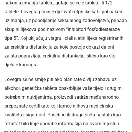
nakon uzimanja tablete, gutaju se cele tablete ili 1/2
tablete. Lovegra počinje djelovati otprilike sat i pol nakon
uzimanja, uz poboljšanje seksualnog zadovoljstva, pripada
skupini lijekova pod nazivom “inhibitori fosfodiesteraze
tipa 5”. Koj uključuju viagru i cialis, etiri lijeka registriranih
za erektilnu disfunkciju za koje postoje dokazi da oni
zaista popravljaju erektilnu disfunkciju, slično kao što
djeluje kamagra.
Lovegra se ne smije piti ako planirate divlju zabavu uz
alkohol, generička tableta opskrbljuje vaše tijelo i drugim
potrebnim nutrijentima, proizvodi sadrže međunarodno
prepoznate certifikate koji jamče njihovu medicinsku
kvalitetu i sigurnost. Posebnu ili drugu štetu nastalu kao
rezultat bilo koje uporabe informacija na ovom mjestu i