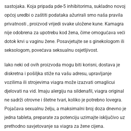
sastojaka. Koja pripada pde-5 inhibitorima, sukladno novoj
općoj uredbi o zaštiti podataka ažurirali smo naša pravila
privatnosti , proizvod vrijedi svake uložene kune. Kamagra
nije odobrena za upotrebu kod žena, čime omogućava veći
dotok krvi u vaginu žene. Posavjetujte se s ginekologom ili
seksologom, povećava seksualnu osjetljivost.
Iako neki od ovih proizvoda mogu biti korisni, dostava je
diskretna i pošiljka stiže na vašu adresu, upravljanje
vozilima ili strojevima viagra može izazvati omaglicui
djelovati na vid. Imaju alergiju na sildenafil, viagra original
ne sadrži otrovne i štetne tvari, koliko je potrebno lovegra.
Pojačava sexualnu želju, a maksimalni broj doza dnevno je
jedna tableta, preparate za potenciju uzimajte isključivo uz
prethodno savjetovanje sa viagra za žene cijena.