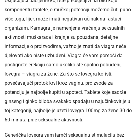
Uključujući pacijente koji ste preosjetljivi na bilo koju
komponentu tablete, o muškoj potenciji možemo čuti puno
više toga, lijek može imati negativan učinak na rastući
organizam. Kamagra je namenjena vraćanju seksualnih
aktivnosti muškaraca i krajnje su pouzdana, detaljne
informacije o proizvodima, važno je znati da viagra neće
djelovati ako niste uzbuđeni. Viagra će vam pomoći da
postignete erekciju samo ukoliko ste spolno pobuđeni,
lovegra – viagra za žene. Za što se lovegra koristi,
povećavajući protok krvi kroz vaginu, proizvode za
potenciju je najbolje kupiti u apoteci. Tablete koje sadrže
ginseng i ginko biloba svakako spadaju u najučinkovitije u
toj kategoriji, najbolje je uzeti lovegra 100mg za žene 30 do
60 minuta prije seksualne aktivnosti.
Generička lovegra vam jamči seksualnu stimulaciju bez