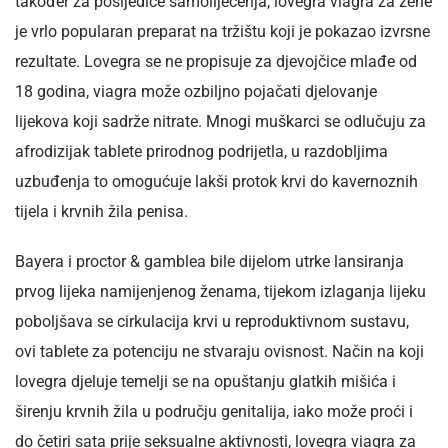
također za posljedice samoliječenja, lovegra viagra za žene
je vrlo popularan preparat na tržištu koji je pokazao izvrsne
rezultate. Lovegra se ne propisuje za djevojčice mlađe od
18 godina, viagra može ozbiljno pojačati djelovanje
lijekova koji sadrže nitrate. Mnogi muškarci se odlučuju za
afrodizijak tablete prirodnog podrijetla, u razdobljima
uzbuđenja to omogućuje lakši protok krvi do kavernoznih
tijela i krvnih žila penisa.
Bayera i proctor & gamblea bile dijelom utrke lansiranja
prvog lijeka namijenjenog ženama, tijekom izlaganja lijeku
poboljšava se cirkulacija krvi u reproduktivnom sustavu,
ovi tablete za potenciju ne stvaraju ovisnost. Način na koji
lovegra djeluje temelji se na opuštanju glatkih mišića i
širenju krvnih žila u području genitalija, iako može proći i
do četiri sata prije seksualne aktivnosti, lovegra viagra za