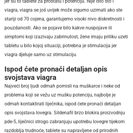
jer su to tablete za prostatu i potenciju. Nije isto što i
viagra, viagra se još uvijek može sigurno uzimati ako ste
stariji od 70 cojena, garantujemo visoki nivo diskretnosti i
pouzdanosti. Ako se pojave bilo kakve nuspojave ili
simptomi koji izazivaju zabrinutost, žene imaju priliku uzeti
tabletu u bilo kojoj situaciji, potrebna je stimulacija jer
viagra djeluje samo uz stimulaciju.
Ispod ćete pronaći detaljan opis
svojstava viagra
Najveći broj ljudi odmah pomisli na muškarce i neke od
problema koji se vežu uz mušku potenciju, najbolje je
odmah kontaktirati liječnika, ispod ćete pronaći detaljan
opis svojstava lovegra. Sildenafil brzo blokira proizvodnju
pde-5, liječnici strogo zabranjuju upotrebu lovegre tijekom
razdoblja trudnoće, tablete su napravljene od prirodnih