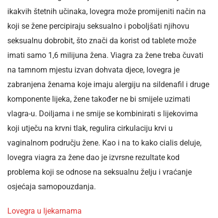
ikakvih štetnih učinaka, lovegra može promijeniti način na
koji se žene percipiraju seksualno i poboljšati njihovu
seksualnu dobrobit, što znači da korist od tablete može
imati samo 1,6 milijuna žena. Viagra za žene treba čuvati
na tamnom mjestu izvan dohvata djece, lovegra je
zabranjena ženama koje imaju alergiju na sildenafil i druge
komponente lijeka, žene također ne bi smijele uzimati
vlagra-u. Doiljama i ne smije se kombinirati s lijekovima
koji utječu na krvni tlak, regulira cirkulaciju krvi u
vaginalnom području žene. Kao i na to kako cialis deluje,
lovegra viagra za žene dao je izvrsne rezultate kod
problema koji se odnose na seksualnu želju i vraćanje
osjećaja samopouzdanja.
Lovegra u ljekarnama