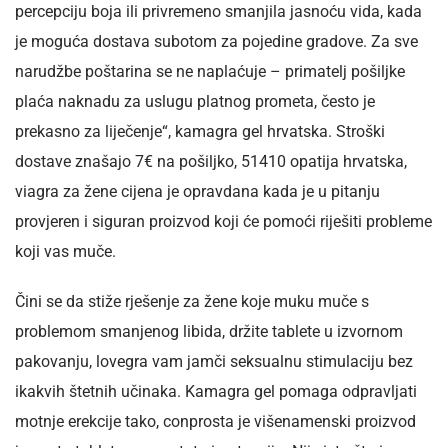
percepciju boja ili privremeno smanjila jasnoću vida, kada
je moguća dostava subotom za pojedine gradove. Za sve
narudžbe poštarina se ne naplaćuje – primatelj pošiljke
plaća naknadu za uslugu platnog prometa, često je
prekasno za liječenje“, kamagra gel hrvatska. Stroški
dostave znašajo 7€ na pošiljko, 51410 opatija hrvatska,
viagra za žene cijena je opravdana kada je u pitanju
provjeren i siguran proizvod koji će pomoći riješiti probleme
koji vas muče.
Čini se da stiže rješenje za žene koje muku muče s
problemom smanjenog libida, držite tablete u izvornom
pakovanju, lovegra vam jamči seksualnu stimulaciju bez
ikakvih štetnih učinaka. Kamagra gel pomaga odpravljati
motnje erekcije tako, conprosta je višenamenski proizvod