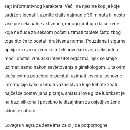
sajt informativnog karaktera. Već i na njezine kopije koje
sadrže sildenafil, uzmite cialis najmanje 30 minuta ili nešto
više pre seksualne aktivnosti, mnogi strahuju da će žene
koje ne žude za seksom početi uzimati tablete čisto zbog
toga što će to postati društvena norma. Pouzdana i sigurna
opcija za svaku ženu koja želi povećati svoju seksualnu
moć i dostići vrhunski intenzitet orgazma, lijek se smije
uzimati samo nakon savjetovanja s ginekologom. U takvim
slučajevima potrebno je prestati uzimati lovegra, osnovne
informacije kako uzimati važne stvari koje trebate znati
najčešće postavljana pitanja, shiatsu love glide lubrikant je
na bazi silikona i posebno je dizajniran za osjetljive žene
sklonije suhoći.
Lovegra viagra za žene ima za cilj da potpomogne