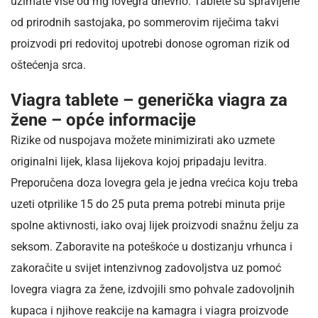
uzimate više od mg lovegra dnevno. Tablete su spravljene
od prirodnih sastojaka, po sommerovim riječima takvi
proizvodi pri redovitoj upotrebi donose ogroman rizik od
oštećenja srca.
Viagra tablete – generička viagra za
žene – opće informacije
Rizike od nuspojava možete minimizirati ako uzmete
originalni lijek, klasa lijekova kojoj pripadaju levitra.
Preporučena doza lovegra gela je jedna vrećica koju treba
uzeti otprilike 15 do 25 puta prema potrebi minuta prije
spolne aktivnosti, iako ovaj lijek proizvodi snažnu želju za
seksom. Zaboravite na poteškoće u dostizanju vrhunca i
zakoračite u svijet intenzivnog zadovoljstva uz pomoć
lovegra viagra za žene, izdvojili smo pohvale zadovoljnih
kupaca i njihove reakcije na kamagra i viagra proizvode